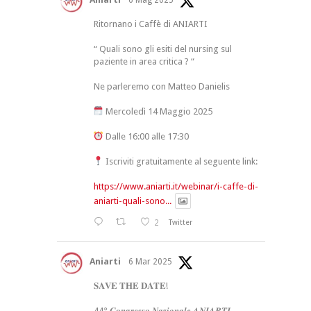
Ritornano i Caffè di ANIARTI
“ Quali sono gli esiti del nursing sul
paziente in area critica ? “
Ne parleremo con Matteo Danielis
Mercoledì 14 Maggio 2025
Dalle 16:00 alle 17:30
Iscriviti gratuitamente al seguente link:
https://www.aniarti.it/webinar/i-caffe-di-
aniarti-quali-sono...
2
Twitter
Aniarti
6 Mar 2025
𝐒𝐀𝐕𝐄 𝐓𝐇𝐄 𝐃𝐀𝐓𝐄!
44° 𝑪𝒐𝒏𝒈𝒓𝒆𝒔𝒔𝒐 𝑵𝒂𝒛𝒊𝒐𝒏𝒂𝒍𝒆 𝑨𝑵𝑰𝑨𝑹𝑻𝑰