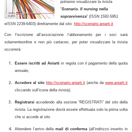
potranno visualizzare la rivista
“
Scenario. Il nursing nella
sopravvivenza
” (ISSN 1592-5951
eISSN 2239-6403) direttamente dal sito:
http://scenario.aniarti.it
Con l’iscrizione all’associazione l’abbonamento per i soci sarà
solamente
online e non più cartaceo, per poter visualizzare la rivista
occorrerà:
Essere iscritti ad Aniarti
in regola con il pagamento della q
uota
annuale;
Accedere al sito
http://scenario.aniarti.it
(anche da
www.aniarti.it
cliccando sull’icona della rivista);
Registrarsi
accedendo alla sezione “REGISTRATI” del sito della
rivista. La registrazione dovrà essere effettuata solo la prima volta
che si accede al sito
Attendere l’arrivo della
mail di conferma
(all’indirizzo inserito in