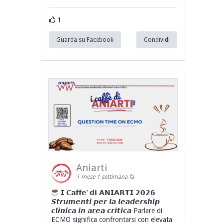
1
Guarda su Facebook
Condividi
Aniarti
1 mese 1 settimana fa
𝗜 𝗖𝗮𝗳𝗳𝗲’ 𝗱𝗶 𝗔𝗡𝗜𝗔𝗥𝗧𝗜 𝟮𝟬𝟮𝟲
𝙎𝙩𝙧𝙪𝙢𝙚𝙣𝙩𝙞 𝙥𝙚𝙧 𝙡𝙖 𝙡𝙚𝙖𝙙𝙚𝙧𝙨𝙝𝙞𝙥
𝙘𝙡𝙞𝙣𝙞𝙘𝙖 𝙞𝙣 𝙖𝙧𝙚𝙖 𝙘𝙧𝙞𝙩𝙞𝙘𝙖 Parlare di
ECMO significa confrontarsi con elevata