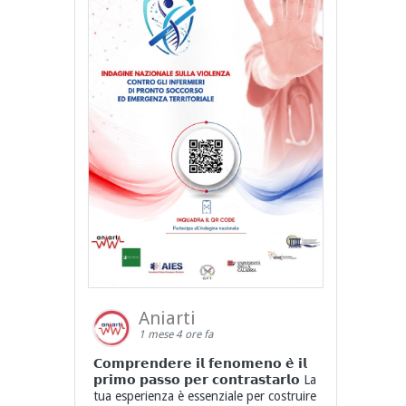
Aniarti
1 mese 4 ore fa
𝗖𝗼𝗺𝗽𝗿𝗲𝗻𝗱𝗲𝗿𝗲 𝗶𝗹 𝗳𝗲𝗻𝗼𝗺𝗲𝗻𝗼 𝗲̀ 𝗶𝗹
𝗽𝗿𝗶𝗺𝗼 𝗽𝗮𝘀𝘀𝗼 𝗽𝗲𝗿 𝗰𝗼𝗻𝘁𝗿𝗮𝘀𝘁𝗮𝗿𝗹𝗼 La
tua esperienza è essenziale per costruire