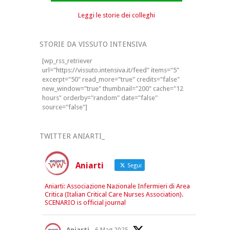
Leggi le storie dei colleghi
STORIE DA VISSUTO INTENSIVA
[wp_rss_retriever
url="https://vissuto.intensiva.it/feed" items="5"
excerpt="50" read_more="true" credits="false"
new_window="true" thumbnail="200" cache="12
hours" orderby="random" date="false"
source="false"]
TWITTER ANIARTI_
Aniarti
Segui
Aniarti: Associazione Nazionale Infermieri di Area
Critica (Italian Critical Care Nurses Association).
SCENARIO is official journal
Aniarti
6 Mag 2025