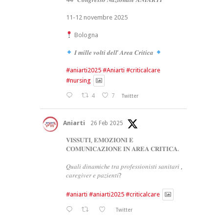
11-12 novembre 2025
Bologna
𝑰 𝒎𝒊𝒍𝒍𝒆 𝒗𝒐𝒍𝒕𝒊 𝒅𝒆𝒍𝒍’ 𝑨𝒓𝒆𝒂 𝑪𝒓𝒊𝒕𝒊𝒄𝒂
#aniarti2025
#Aniarti
#criticalcare
#nursing
4
7
Twitter
Aniarti
26 Feb 2025
𝐕𝐈𝐒𝐒𝐔𝐓𝐈, 𝐄𝐌𝐎𝐙𝐈𝐎𝐍𝐈 𝐄
𝐂𝐎𝐌𝐔𝐍𝐈𝐂𝐀𝐙𝐈𝐎𝐍𝐄 𝐈𝐍 𝐀𝐑𝐄𝐀 𝐂𝐑𝐈𝐓𝐈𝐂𝐀.
𝑄𝑢𝑎𝑙𝑖 𝑑𝑖𝑛𝑎𝑚𝑖𝑐ℎ𝑒 𝑡𝑟𝑎 𝑝𝑟𝑜𝑓𝑒𝑠𝑠𝑖𝑜𝑛𝑖𝑠𝑡𝑖 𝑠𝑎𝑛𝑖𝑡𝑎𝑟𝑖 ,
𝑐𝑎𝑟𝑒𝑔𝑖𝑣𝑒𝑟 𝑒 𝑝𝑎𝑧𝑖𝑒𝑛𝑡𝑖?
#aniarti
#aniarti2025
#criticalcare
Twitter