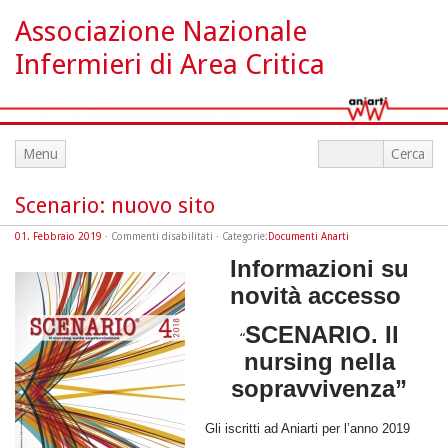
Associazione Nazionale
Infermieri di Area Critica
Menu
Scenario: nuovo sito
su
01. Febbraio 2019
·
Commenti disabilitati
· Categorie:
Documenti Anarti
Scenario:
nuovo
Informazioni su
sito
novità accesso
SCENARIO. Il
“
nursing nella
sopravvivenza”
Gli iscritti ad Aniarti per l’anno 2019