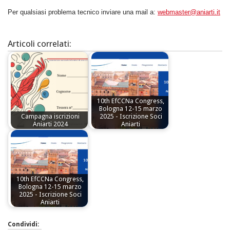
Per qualsiasi problema tecnico inviare una mail a:
webmaster@aniarti.it
Articoli correlati:
10th EfCCNa Congress,
Bologna 12-15 marzo
Campagna iscrizioni
2025 - Iscrizione Soci
Aniarti 2024
Aniarti
10th EfCCNa Congress,
Bologna 12-15 marzo
2025 - Iscrizione Soci
Aniarti
Condividi: