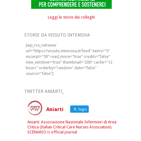
Leggi le storie dei colleghi
STORIE DA VISSUTO INTENSIVA
[wp_rss_retriever
url="https://vissuto.intensiva.it/feed" items="5"
excerpt="50" read_more="true" credits="false"
new_window="true" thumbnail="200" cache="12
hours" orderby="random" date="false"
source="false"]
TWITTER ANIARTI_
Aniarti
Segui
Aniarti: Associazione Nazionale Infermieri di Area
Critica (Italian Critical Care Nurses Association).
SCENARIO is official journal