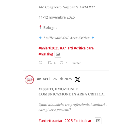
44° 𝑪𝒐𝒏𝒈𝒓𝒆𝒔𝒔𝒐 𝑵𝒂𝒛𝒊𝒐𝒏𝒂𝒍𝒆 𝑨𝑵𝑰𝑨𝑹𝑻𝑰
11-12 novembre 2025
Bologna
𝑰 𝒎𝒊𝒍𝒍𝒆 𝒗𝒐𝒍𝒕𝒊 𝒅𝒆𝒍𝒍’ 𝑨𝒓𝒆𝒂 𝑪𝒓𝒊𝒕𝒊𝒄𝒂
#aniarti2025
#Aniarti
#criticalcare
#nursing
4
7
Twitter
Aniarti
26 Feb 2025
𝐕𝐈𝐒𝐒𝐔𝐓𝐈, 𝐄𝐌𝐎𝐙𝐈𝐎𝐍𝐈 𝐄
𝐂𝐎𝐌𝐔𝐍𝐈𝐂𝐀𝐙𝐈𝐎𝐍𝐄 𝐈𝐍 𝐀𝐑𝐄𝐀 𝐂𝐑𝐈𝐓𝐈𝐂𝐀.
𝑄𝑢𝑎𝑙𝑖 𝑑𝑖𝑛𝑎𝑚𝑖𝑐ℎ𝑒 𝑡𝑟𝑎 𝑝𝑟𝑜𝑓𝑒𝑠𝑠𝑖𝑜𝑛𝑖𝑠𝑡𝑖 𝑠𝑎𝑛𝑖𝑡𝑎𝑟𝑖 ,
𝑐𝑎𝑟𝑒𝑔𝑖𝑣𝑒𝑟 𝑒 𝑝𝑎𝑧𝑖𝑒𝑛𝑡𝑖?
#aniarti
#aniarti2025
#criticalcare