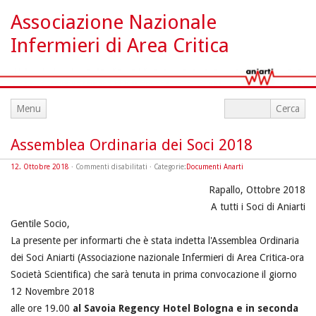
Associazione Nazionale
Infermieri di Area Critica
Menu
Assemblea Ordinaria dei Soci 2018
su
12. Ottobre 2018
·
Commenti disabilitati
· Categorie:
Documenti Anarti
Assemblea
Ordinaria
Rapallo, Ottobre 2018
dei
Soci
2018
A tutti i Soci di Aniarti
Gentile Socio,
La presente per informarti che è stata indetta l'Assemblea Ordinaria
dei Soci Aniarti (Associazione nazionale Infermieri di Area Critica‐ora
Società Scientifica) che sarà tenuta in prima convocazione il giorno
12 Novembre 2018
alle ore 19.00
al Savoia Regency Hotel Bologna e in seconda