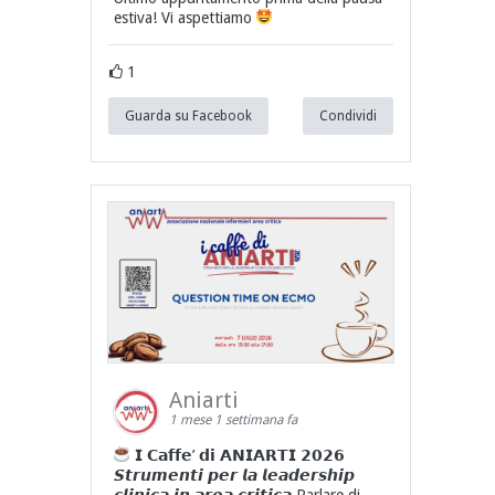
estiva! Vi aspettiamo
1
Guarda su Facebook
Condividi
Aniarti
1 mese 1 settimana fa
𝗜 𝗖𝗮𝗳𝗳𝗲’ 𝗱𝗶 𝗔𝗡𝗜𝗔𝗥𝗧𝗜 𝟮𝟬𝟮𝟲
𝙎𝙩𝙧𝙪𝙢𝙚𝙣𝙩𝙞 𝙥𝙚𝙧 𝙡𝙖 𝙡𝙚𝙖𝙙𝙚𝙧𝙨𝙝𝙞𝙥
𝙘𝙡𝙞𝙣𝙞𝙘𝙖 𝙞𝙣 𝙖𝙧𝙚𝙖 𝙘𝙧𝙞𝙩𝙞𝙘𝙖 Parlare di