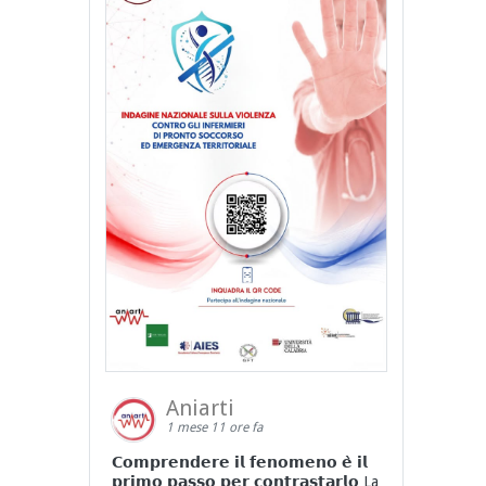
Aniarti
1 mese 11 ore fa
𝗖𝗼𝗺𝗽𝗿𝗲𝗻𝗱𝗲𝗿𝗲 𝗶𝗹 𝗳𝗲𝗻𝗼𝗺𝗲𝗻𝗼 𝗲̀ 𝗶𝗹
𝗽𝗿𝗶𝗺𝗼 𝗽𝗮𝘀𝘀𝗼 𝗽𝗲𝗿 𝗰𝗼𝗻𝘁𝗿𝗮𝘀𝘁𝗮𝗿𝗹𝗼 La