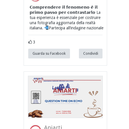
𝗖𝗼𝗺𝗽𝗿𝗲𝗻𝗱𝗲𝗿𝗲 𝗶𝗹 𝗳𝗲𝗻𝗼𝗺𝗲𝗻𝗼 𝗲̀ 𝗶𝗹
𝗽𝗿𝗶𝗺𝗼 𝗽𝗮𝘀𝘀𝗼 𝗽𝗲𝗿 𝗰𝗼𝗻𝘁𝗿𝗮𝘀𝘁𝗮𝗿𝗹𝗼 La
tua esperienza è essenziale per costruire
una fotografia aggiornata della realtà
italiana.
Partecipa all’indagine nazionale
3
Guarda su Facebook
Condividi
Aniarti