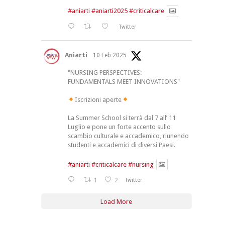
#aniarti
#aniarti2025
#criticalcare
Twitter
Aniarti
10 Feb 2025
"NURSING PERSPECTIVES:
FUNDAMENTALS MEET INNOVATIONS"
Iscrizioni aperte
La Summer School si terrà dal 7 all’ 11
Luglio e pone un forte accento sullo
scambio culturale e accademico, riunendo
studenti e accademici di diversi Paesi.
#aniarti
#criticalcare
#nursing
1
2
Twitter
Load More