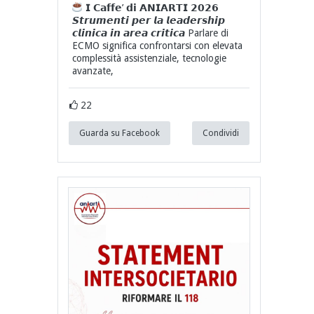
𝗜 𝗖𝗮𝗳𝗳𝗲’ 𝗱𝗶 𝗔𝗡𝗜𝗔𝗥𝗧𝗜 𝟮𝟬𝟮𝟲
𝙎𝙩𝙧𝙪𝙢𝙚𝙣𝙩𝙞 𝙥𝙚𝙧 𝙡𝙖 𝙡𝙚𝙖𝙙𝙚𝙧𝙨𝙝𝙞𝙥
𝙘𝙡𝙞𝙣𝙞𝙘𝙖 𝙞𝙣 𝙖𝙧𝙚𝙖 𝙘𝙧𝙞𝙩𝙞𝙘𝙖 Parlare di
ECMO significa confrontarsi con elevata
complessità assistenziale, tecnologie
avanzate,
22
Guarda su Facebook
Condividi