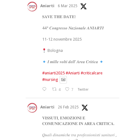
Aniarti
6 Mar 2025
𝐒𝐀𝐕𝐄 𝐓𝐇𝐄 𝐃𝐀𝐓𝐄!
44° 𝑪𝒐𝒏𝒈𝒓𝒆𝒔𝒔𝒐 𝑵𝒂𝒛𝒊𝒐𝒏𝒂𝒍𝒆 𝑨𝑵𝑰𝑨𝑹𝑻𝑰
11-12 novembre 2025
Bologna
𝑰 𝒎𝒊𝒍𝒍𝒆 𝒗𝒐𝒍𝒕𝒊 𝒅𝒆𝒍𝒍’ 𝑨𝒓𝒆𝒂 𝑪𝒓𝒊𝒕𝒊𝒄𝒂
#aniarti2025
#Aniarti
#criticalcare
#nursing
4
7
Twitter
Aniarti
26 Feb 2025
𝐕𝐈𝐒𝐒𝐔𝐓𝐈, 𝐄𝐌𝐎𝐙𝐈𝐎𝐍𝐈 𝐄
𝐂𝐎𝐌𝐔𝐍𝐈𝐂𝐀𝐙𝐈𝐎𝐍𝐄 𝐈𝐍 𝐀𝐑𝐄𝐀 𝐂𝐑𝐈𝐓𝐈𝐂𝐀.
𝑄𝑢𝑎𝑙𝑖 𝑑𝑖𝑛𝑎𝑚𝑖𝑐ℎ𝑒 𝑡𝑟𝑎 𝑝𝑟𝑜𝑓𝑒𝑠𝑠𝑖𝑜𝑛𝑖𝑠𝑡𝑖 𝑠𝑎𝑛𝑖𝑡𝑎𝑟𝑖 ,