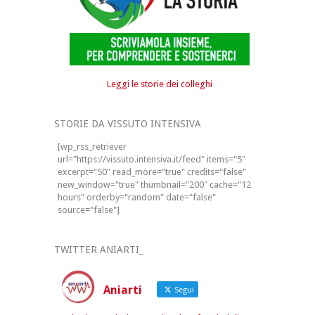
Leggi le storie dei colleghi
STORIE DA VISSUTO INTENSIVA
[wp_rss_retriever
url="https://vissuto.intensiva.it/feed" items="5"
excerpt="50" read_more="true" credits="false"
new_window="true" thumbnail="200" cache="12
hours" orderby="random" date="false"
source="false"]
TWITTER ANIARTI_
Aniarti
Segui