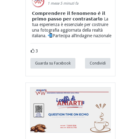
1 mese 5 minuti fa
𝗖𝗼𝗺𝗽𝗿𝗲𝗻𝗱𝗲𝗿𝗲 𝗶𝗹 𝗳𝗲𝗻𝗼𝗺𝗲𝗻𝗼 𝗲̀ 𝗶𝗹
𝗽𝗿𝗶𝗺𝗼 𝗽𝗮𝘀𝘀𝗼 𝗽𝗲𝗿 𝗰𝗼𝗻𝘁𝗿𝗮𝘀𝘁𝗮𝗿𝗹𝗼 La
tua esperienza è essenziale per costruire
una fotografia aggiornata della realtà
italiana.
Partecipa all’indagine nazionale
3
Guarda su Facebook
Condividi