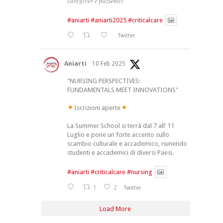
𝑐𝑎𝑟𝑒𝑔𝑖𝑣𝑒𝑟 𝑒 𝑝𝑎𝑧𝑖𝑒𝑛𝑡𝑖?
#aniarti
#aniarti2025
#criticalcare
Twitter
Aniarti
10 Feb 2025
"NURSING PERSPECTIVES:
FUNDAMENTALS MEET INNOVATIONS"
Iscrizioni aperte
La Summer School si terrà dal 7 all’ 11
Luglio e pone un forte accento sullo
scambio culturale e accademico, riunendo
studenti e accademici di diversi Paesi.
#aniarti
#criticalcare
#nursing
1
2
Twitter
Load More