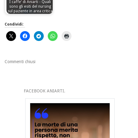
I caffe' di Aniarti - Quali
sono gli esiti del nursing
sul paziente in area critica
Condividi:
Commenti chiusi
FACEBOOK ANIARTI.