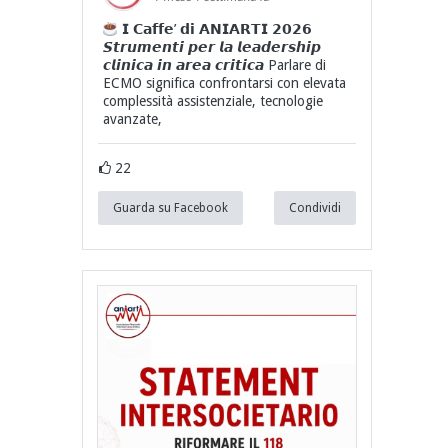
𝗜 𝗖𝗮𝗳𝗳𝗲’ 𝗱𝗶 𝗔𝗡𝗜𝗔𝗥𝗧𝗜 𝟮𝟬𝟮𝟲
𝙎𝙩𝙧𝙪𝙢𝙚𝙣𝙩𝙞 𝙥𝙚𝙧 𝙡𝙖 𝙡𝙚𝙖𝙙𝙚𝙧𝙨𝙝𝙞𝙥
𝙘𝙡𝙞𝙣𝙞𝙘𝙖 𝙞𝙣 𝙖𝙧𝙚𝙖 𝙘𝙧𝙞𝙩𝙞𝙘𝙖 Parlare di
ECMO significa confrontarsi con elevata
complessità assistenziale, tecnologie
avanzate,
22
Guarda su Facebook
Condividi