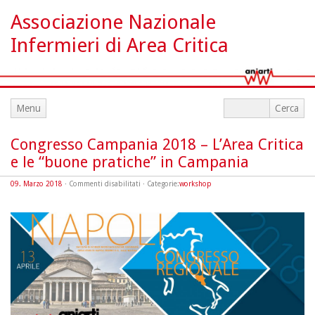
Associazione Nazionale
Infermieri di Area Critica
Menu
Congresso Campania 2018 – L’Area Critica
e le “buone pratiche” in Campania
su
09. Marzo 2018
·
Commenti disabilitati
· Categorie:
workshop
Congresso
Campania
2018
–
L’Area
Critica
e
le
“buone
pratiche”
in
Campania