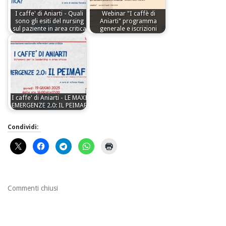
I caffe' di Aniarti - Quali
Webinar "I caffè di
sono gli esiti del nursing
Aniarti" programma
sul paziente in area critica
generale e iscrizioni
I caffe' di Aniarti - LE MAXI
EMERGENZE 2.0: IL PEIMAF
Condividi:
Commenti chiusi