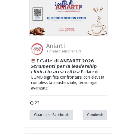
Aniarti
1 mese 1 settimana fa
𝗜 𝗖𝗮𝗳𝗳𝗲’ 𝗱𝗶 𝗔𝗡𝗜𝗔𝗥𝗧𝗜 𝟮𝟬𝟮𝟲
𝙎𝙩𝙧𝙪𝙢𝙚𝙣𝙩𝙞 𝙥𝙚𝙧 𝙡𝙖 𝙡𝙚𝙖𝙙𝙚𝙧𝙨𝙝𝙞𝙥
𝙘𝙡𝙞𝙣𝙞𝙘𝙖 𝙞𝙣 𝙖𝙧𝙚𝙖 𝙘𝙧𝙞𝙩𝙞𝙘𝙖 Parlare di
ECMO significa confrontarsi con elevata
complessità assistenziale, tecnologie
avanzate,
22
Guarda su Facebook
Condividi