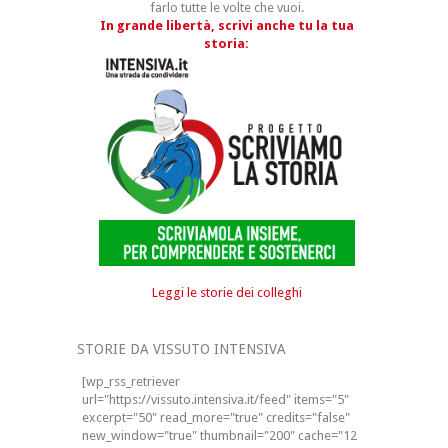
farlo tutte le volte che vuoi.
In grande libertà, scrivi anche tu la tua
storia:
Leggi le storie dei colleghi
STORIE DA VISSUTO INTENSIVA
[wp_rss_retriever
url="https://vissuto.intensiva.it/feed" items="5"
excerpt="50" read_more="true" credits="false"
new_window="true" thumbnail="200" cache="12