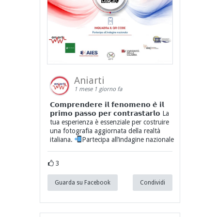
Aniarti
1 mese 1 giorno fa
𝗖𝗼𝗺𝗽𝗿𝗲𝗻𝗱𝗲𝗿𝗲 𝗶𝗹 𝗳𝗲𝗻𝗼𝗺𝗲𝗻𝗼 𝗲̀ 𝗶𝗹
𝗽𝗿𝗶𝗺𝗼 𝗽𝗮𝘀𝘀𝗼 𝗽𝗲𝗿 𝗰𝗼𝗻𝘁𝗿𝗮𝘀𝘁𝗮𝗿𝗹𝗼 La
tua esperienza è essenziale per costruire
una fotografia aggiornata della realtà
italiana.
Partecipa all’indagine nazionale
3
Guarda su Facebook
Condividi