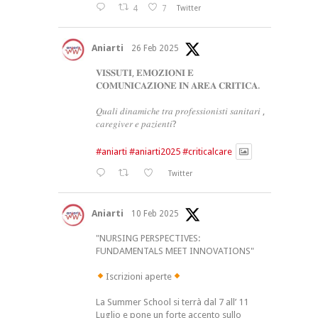
4
7
Twitter
Aniarti
26 Feb 2025
𝐕𝐈𝐒𝐒𝐔𝐓𝐈, 𝐄𝐌𝐎𝐙𝐈𝐎𝐍𝐈 𝐄
𝐂𝐎𝐌𝐔𝐍𝐈𝐂𝐀𝐙𝐈𝐎𝐍𝐄 𝐈𝐍 𝐀𝐑𝐄𝐀 𝐂𝐑𝐈𝐓𝐈𝐂𝐀.
𝑄𝑢𝑎𝑙𝑖 𝑑𝑖𝑛𝑎𝑚𝑖𝑐ℎ𝑒 𝑡𝑟𝑎 𝑝𝑟𝑜𝑓𝑒𝑠𝑠𝑖𝑜𝑛𝑖𝑠𝑡𝑖 𝑠𝑎𝑛𝑖𝑡𝑎𝑟𝑖 ,
𝑐𝑎𝑟𝑒𝑔𝑖𝑣𝑒𝑟 𝑒 𝑝𝑎𝑧𝑖𝑒𝑛𝑡𝑖?
#aniarti
#aniarti2025
#criticalcare
Twitter
Aniarti
10 Feb 2025
"NURSING PERSPECTIVES:
FUNDAMENTALS MEET INNOVATIONS"
Iscrizioni aperte
La Summer School si terrà dal 7 all’ 11
Luglio e pone un forte accento sullo