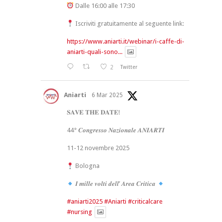
Dalle 16:00 alle 17:30
Iscriviti gratuitamente al seguente link:
https://www.aniarti.it/webinar/i-caffe-di-
aniarti-quali-sono...
2
Twitter
Aniarti
6 Mar 2025
𝐒𝐀𝐕𝐄 𝐓𝐇𝐄 𝐃𝐀𝐓𝐄!
44° 𝑪𝒐𝒏𝒈𝒓𝒆𝒔𝒔𝒐 𝑵𝒂𝒛𝒊𝒐𝒏𝒂𝒍𝒆 𝑨𝑵𝑰𝑨𝑹𝑻𝑰
11-12 novembre 2025
Bologna
𝑰 𝒎𝒊𝒍𝒍𝒆 𝒗𝒐𝒍𝒕𝒊 𝒅𝒆𝒍𝒍’ 𝑨𝒓𝒆𝒂 𝑪𝒓𝒊𝒕𝒊𝒄𝒂
#aniarti2025
#Aniarti
#criticalcare
#nursing