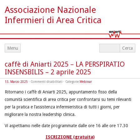
Associazione Nazionale
Infermieri di Area Critica
Menu
caffè di Aniarti 2025 – LA PERSPIRATIO
INSENSBILIS – 2 aprile 2025
su
13. Marzo 2025
·
Commenti disabilitati
· Categorie:
Webinar
caffè
di
Ritornano i caffè di Aniarti 2025, appuntamento fisso della
Aniarti
2025
comunità scientifica di area critica per confrontarsi su temi rilevanti
–
LA
PERSPIRATIO
per la pratica e l’assistenza infermieristica di tutti i giorni, per
INSENSBILIS
–
migliorare la nostra leadership clinica.
2
aprile
2025
Vi aspettiamo nelle date programmate dalle ore 16 alle ore 17.30
ISCRIZIONE (gratuita)