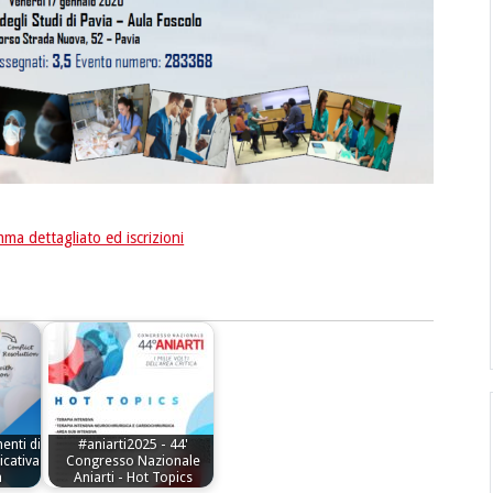
ma dettagliato ed iscrizioni
enti di
#aniarti2025 - 44'
cativa
Congresso Nazionale
a
Aniarti - Hot Topics