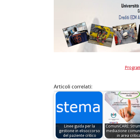
Program
Articoli correlati:
Linee guida per la
ComuniCARE: Strum
gestione in elisoccorso
mediazione comuni
del paziente critico
in area critic