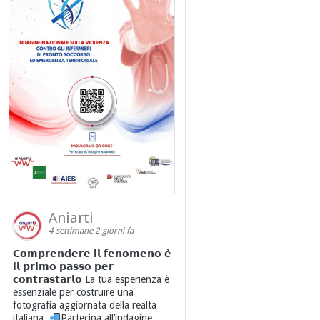
Aniarti
4 settimane 2 giorni fa
𝗖𝗼𝗺𝗽𝗿𝗲𝗻𝗱𝗲𝗿𝗲 𝗶𝗹 𝗳𝗲𝗻𝗼𝗺𝗲𝗻𝗼 𝗲̀
𝗶𝗹 𝗽𝗿𝗶𝗺𝗼 𝗽𝗮𝘀𝘀𝗼 𝗽𝗲𝗿
𝗰𝗼𝗻𝘁𝗿𝗮𝘀𝘁𝗮𝗿𝗹𝗼 La tua esperienza è
essenziale per costruire una
fotografia aggiornata della realtà
italiana.
Partecipa all’indagine