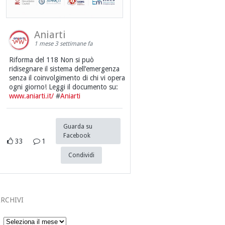
Aniarti
1 mese 3 settimane fa
Riforma del 118 Non si può
ridisegnare il sistema dell’emergenza
senza il coinvolgimento di chi vi opera
ogni giorno! Leggi il documento su:
www.aniarti.it/
#
Aniarti
Guarda su
Facebook
33
1
Condividi
RCHIVI
Archivi