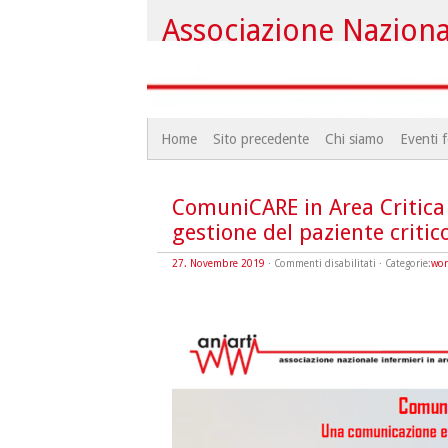
Associazione Nazional
Home
Sito precedente
Chi siamo
Eventi f
ComuniCARE in Area Critica
gestione del paziente critic
su
27. Novembre 2019
·
Commenti disabilitati
· Categorie:
wo
ComuniCARE
in
Area
Critica
–
Una
comunicazione
efficace
nella
gestione
del
paziente
critico