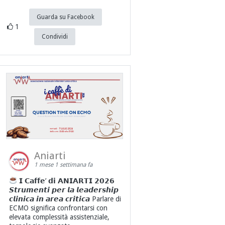
Guarda su Facebook
1
Condividi
Aniarti
1 mese 1 settimana fa
𝗜 𝗖𝗮𝗳𝗳𝗲’ 𝗱𝗶 𝗔𝗡𝗜𝗔𝗥𝗧𝗜 𝟮𝟬𝟮𝟲
𝙎𝙩𝙧𝙪𝙢𝙚𝙣𝙩𝙞 𝙥𝙚𝙧 𝙡𝙖 𝙡𝙚𝙖𝙙𝙚𝙧𝙨𝙝𝙞𝙥
𝙘𝙡𝙞𝙣𝙞𝙘𝙖 𝙞𝙣 𝙖𝙧𝙚𝙖 𝙘𝙧𝙞𝙩𝙞𝙘𝙖 Parlare di
ECMO significa confrontarsi con
elevata complessità assistenziale,