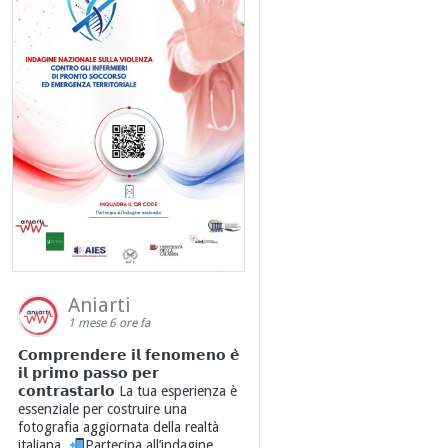
Aniarti
1 mese 6 ore fa
𝗖𝗼𝗺𝗽𝗿𝗲𝗻𝗱𝗲𝗿𝗲 𝗶𝗹 𝗳𝗲𝗻𝗼𝗺𝗲𝗻𝗼 𝗲̀
𝗶𝗹 𝗽𝗿𝗶𝗺𝗼 𝗽𝗮𝘀𝘀𝗼 𝗽𝗲𝗿
𝗰𝗼𝗻𝘁𝗿𝗮𝘀𝘁𝗮𝗿𝗹𝗼 La tua esperienza è
essenziale per costruire una
fotografia aggiornata della realtà
italiana.
Partecipa all’indagine