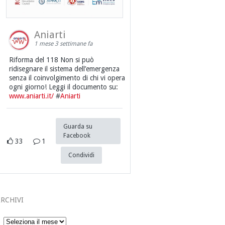
Aniarti
1 mese 3 settimane fa
Riforma del 118 Non si può
ridisegnare il sistema dell’emergenza
senza il coinvolgimento di chi vi opera
ogni giorno! Leggi il documento su:
www.aniarti.it/
#
Aniarti
Guarda su
Facebook
33
1
Condividi
RCHIVI
Archivi