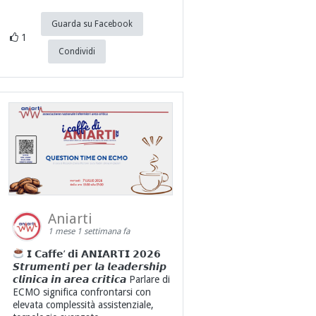
Guarda su Facebook
1
Condividi
Aniarti
1 mese 1 settimana fa
𝗜 𝗖𝗮𝗳𝗳𝗲’ 𝗱𝗶 𝗔𝗡𝗜𝗔𝗥𝗧𝗜 𝟮𝟬𝟮𝟲
𝙎𝙩𝙧𝙪𝙢𝙚𝙣𝙩𝙞 𝙥𝙚𝙧 𝙡𝙖 𝙡𝙚𝙖𝙙𝙚𝙧𝙨𝙝𝙞𝙥
𝙘𝙡𝙞𝙣𝙞𝙘𝙖 𝙞𝙣 𝙖𝙧𝙚𝙖 𝙘𝙧𝙞𝙩𝙞𝙘𝙖 Parlare di
ECMO significa confrontarsi con
elevata complessità assistenziale,