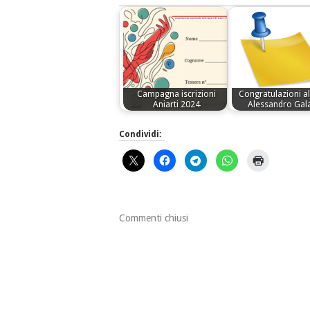
Campagna iscrizioni
Congratulazioni al
Aniarti 2024
Alessandro Gala
Condividi:
Commenti chiusi