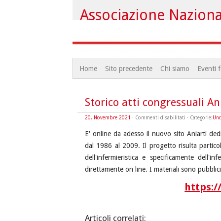
Associazione Nazional
Home
Sito precedente
Chi siamo
Eventi f
Storico atti congressuali An
su
20. Novembre 2021
·
Commenti disabilitati
· Categorie:
Unc
Storico
atti
E' online da adesso il nuovo sito Aniarti dedi
congressuali
Aniarti
dal 1986 al 2009. Il progetto risulta partico
dell'infermieristica e specificamente dell'in
direttamente on line. I materiali sono pubblic
https://
Articoli correlati: