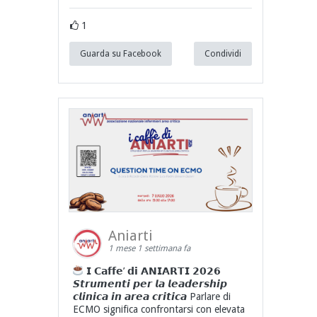
1
Guarda su Facebook
Condividi
Aniarti
1 mese 1 settimana fa
𝗜 𝗖𝗮𝗳𝗳𝗲’ 𝗱𝗶 𝗔𝗡𝗜𝗔𝗥𝗧𝗜 𝟮𝟬𝟮𝟲
𝙎𝙩𝙧𝙪𝙢𝙚𝙣𝙩𝙞 𝙥𝙚𝙧 𝙡𝙖 𝙡𝙚𝙖𝙙𝙚𝙧𝙨𝙝𝙞𝙥
𝙘𝙡𝙞𝙣𝙞𝙘𝙖 𝙞𝙣 𝙖𝙧𝙚𝙖 𝙘𝙧𝙞𝙩𝙞𝙘𝙖 Parlare di
ECMO significa confrontarsi con elevata