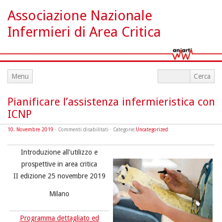
Associazione Nazionale
Infermieri di Area Critica
Menu
Pianificare l’assistenza infermieristica con
ICNP
su
10. Novembre 2019
·
Commenti disabilitati
· Categorie:
Uncategorized
Pianificare
l’assistenza
infermieristica
Introduzione all'utilizzo e
con
ICNP
prospettive in area critica
II edizione 25 novembre 2019
Milano
Programma dettagliato ed