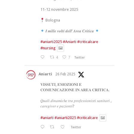
11-12 novembre 2025
Bologna
𝑰 𝒎𝒊𝒍𝒍𝒆 𝒗𝒐𝒍𝒕𝒊 𝒅𝒆𝒍𝒍’ 𝑨𝒓𝒆𝒂 𝑪𝒓𝒊𝒕𝒊𝒄𝒂
#aniarti2025
#Aniarti
#criticalcare
#nursing
4
7
Twitter
Aniarti
26 Feb 2025
𝐕𝐈𝐒𝐒𝐔𝐓𝐈, 𝐄𝐌𝐎𝐙𝐈𝐎𝐍𝐈 𝐄
𝐂𝐎𝐌𝐔𝐍𝐈𝐂𝐀𝐙𝐈𝐎𝐍𝐄 𝐈𝐍 𝐀𝐑𝐄𝐀 𝐂𝐑𝐈𝐓𝐈𝐂𝐀.
𝑄𝑢𝑎𝑙𝑖 𝑑𝑖𝑛𝑎𝑚𝑖𝑐ℎ𝑒 𝑡𝑟𝑎 𝑝𝑟𝑜𝑓𝑒𝑠𝑠𝑖𝑜𝑛𝑖𝑠𝑡𝑖 𝑠𝑎𝑛𝑖𝑡𝑎𝑟𝑖 ,
𝑐𝑎𝑟𝑒𝑔𝑖𝑣𝑒𝑟 𝑒 𝑝𝑎𝑧𝑖𝑒𝑛𝑡𝑖?
#aniarti
#aniarti2025
#criticalcare
Twitter