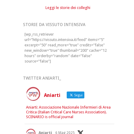
Leggi le storie dei colleghi
STORIE DA VISSUTO INTENSIVA
[wp_rss_retriever
url="https://vissuto.intensiva.it/feed" items="5"
excerpt="50" read_more="true" credits="false"
new_window="true" thumbnail="200" cache="12
hours" orderby="random" date="false"
source="false"]
TWITTER ANIARTI_
Aniarti
Segui
Aniarti: Associazione Nazionale Infermieri di Area
Critica (Italian Critical Care Nurses Association).
SCENARIO is official journal
Aniarti
6 Mag 2025