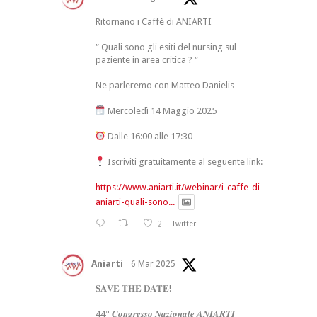
Ritornano i Caffè di ANIARTI
“ Quali sono gli esiti del nursing sul
paziente in area critica ? “
Ne parleremo con Matteo Danielis
Mercoledì 14 Maggio 2025
Dalle 16:00 alle 17:30
Iscriviti gratuitamente al seguente link:
https://www.aniarti.it/webinar/i-caffe-di-
aniarti-quali-sono...
2
Twitter
Aniarti
6 Mar 2025
𝐒𝐀𝐕𝐄 𝐓𝐇𝐄 𝐃𝐀𝐓𝐄!
44° 𝑪𝒐𝒏𝒈𝒓𝒆𝒔𝒔𝒐 𝑵𝒂𝒛𝒊𝒐𝒏𝒂𝒍𝒆 𝑨𝑵𝑰𝑨𝑹𝑻𝑰