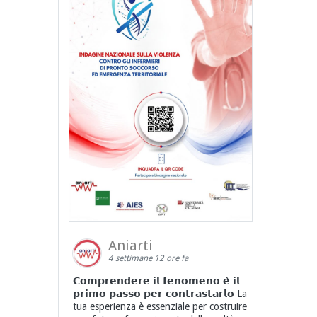
Aniarti
4 settimane 12 ore fa
𝗖𝗼𝗺𝗽𝗿𝗲𝗻𝗱𝗲𝗿𝗲 𝗶𝗹 𝗳𝗲𝗻𝗼𝗺𝗲𝗻𝗼 𝗲̀ 𝗶𝗹
𝗽𝗿𝗶𝗺𝗼 𝗽𝗮𝘀𝘀𝗼 𝗽𝗲𝗿 𝗰𝗼𝗻𝘁𝗿𝗮𝘀𝘁𝗮𝗿𝗹𝗼 La
tua esperienza è essenziale per costruire