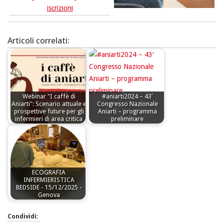
iscrizioni
Articoli correlati:
Webinar "I caffè di
#aniarti2024 – 43′
Aniarti": Scenario attuale e
Congresso Nazionale
prospettive future per gli
Aniarti – programma
infermieri di area critica
preliminare
ECOGRAFIA
INFERMIERISTICA
BEDSIDE - 15/12/2025 -
Genova
Condividi: