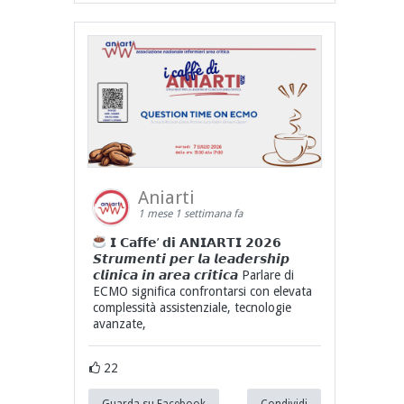
Aniarti
1 mese 1 settimana fa
𝗜 𝗖𝗮𝗳𝗳𝗲’ 𝗱𝗶 𝗔𝗡𝗜𝗔𝗥𝗧𝗜 𝟮𝟬𝟮𝟲
𝙎𝙩𝙧𝙪𝙢𝙚𝙣𝙩𝙞 𝙥𝙚𝙧 𝙡𝙖 𝙡𝙚𝙖𝙙𝙚𝙧𝙨𝙝𝙞𝙥
𝙘𝙡𝙞𝙣𝙞𝙘𝙖 𝙞𝙣 𝙖𝙧𝙚𝙖 𝙘𝙧𝙞𝙩𝙞𝙘𝙖 Parlare di
ECMO significa confrontarsi con elevata
complessità assistenziale, tecnologie
avanzate,
22
Guarda su Facebook
Condividi