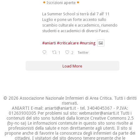
Iscrizioni aperte
La Summer School si terrà dal 7 all’ 11
Luglio e pone un forte accento sullo
scambio culturale e accademico, riunendo
studenti e accademici di diversi Paesi.
#aniarti
#criticalcare
#nursing
1
2
Twitter
Load More
© 2026 Associazione Nazionale Infermieri di Area Critica. Tutti i diritti
riservati.
ANIARTI E-mail: aniarti@aniarti.it - tel. 3404045367 - P.IVA:
01263930305 Per problemi sul sito: webmaster@aniarti.it Tutti i
contenuti del sito sono tutelati dalla licenze Creative Commons 2.5
(by-nc-sa) Le informazioni contenute in questo sito sono rivolte ai
professionisti della salute e non direttamente agli utenti. Il sito si
propone anche di favorire la conoscenza degli infermieri da parte dei
cittadini. I visitatori del sito devono tenere presente che le