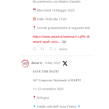
Ne parleremo con Matteo Danielis
Mercoledì 14 Maggio 2025
Dalle 16:00 alle 17:30
Iscriviti gratuitamente al seguente link:
https://www.aniarti.it/webinar/i-caffe-di-
aniarti-quali-sono...
2
Twitter
Aniarti
6 Mar 2025
𝐒𝐀𝐕𝐄 𝐓𝐇𝐄 𝐃𝐀𝐓𝐄!
44° 𝑪𝒐𝒏𝒈𝒓𝒆𝒔𝒔𝒐 𝑵𝒂𝒛𝒊𝒐𝒏𝒂𝒍𝒆 𝑨𝑵𝑰𝑨𝑹𝑻𝑰
11-12 novembre 2025
Bologna
𝑰 𝒎𝒊𝒍𝒍𝒆 𝒗𝒐𝒍𝒕𝒊 𝒅𝒆𝒍𝒍’ 𝑨𝒓𝒆𝒂 𝑪𝒓𝒊𝒕𝒊𝒄𝒂