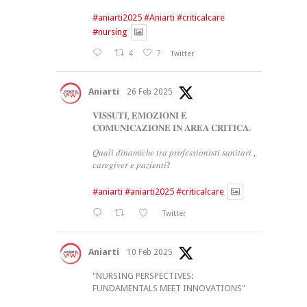
#aniarti2025
#Aniarti
#criticalcare
#nursing
4
7
Twitter
Aniarti
26 Feb 2025
𝐕𝐈𝐒𝐒𝐔𝐓𝐈, 𝐄𝐌𝐎𝐙𝐈𝐎𝐍𝐈 𝐄
𝐂𝐎𝐌𝐔𝐍𝐈𝐂𝐀𝐙𝐈𝐎𝐍𝐄 𝐈𝐍 𝐀𝐑𝐄𝐀 𝐂𝐑𝐈𝐓𝐈𝐂𝐀.
𝑄𝑢𝑎𝑙𝑖 𝑑𝑖𝑛𝑎𝑚𝑖𝑐ℎ𝑒 𝑡𝑟𝑎 𝑝𝑟𝑜𝑓𝑒𝑠𝑠𝑖𝑜𝑛𝑖𝑠𝑡𝑖 𝑠𝑎𝑛𝑖𝑡𝑎𝑟𝑖 ,
𝑐𝑎𝑟𝑒𝑔𝑖𝑣𝑒𝑟 𝑒 𝑝𝑎𝑧𝑖𝑒𝑛𝑡𝑖?
#aniarti
#aniarti2025
#criticalcare
Twitter
Aniarti
10 Feb 2025
"NURSING PERSPECTIVES:
FUNDAMENTALS MEET INNOVATIONS"