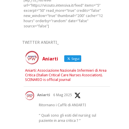
[wp_rss_retriever
url="https://vissuto.intensiva.it/feed" items="5"
excerpt="50" read_more="true" credits="false"
new_window="true" thumbnail="200" cache="12
hours" orderby="random" date="false"
source="false"]
TWITTER ANIARTI_
Aniarti
Segui
Aniarti: Associazione Nazionale Infermieri di Area
Critica (Italian Critical Care Nurses Association).
SCENARIO is official journal
Aniarti
6 Mag 2025
Ritornano i Caffè di ANIARTI
“ Quali sono gli esiti del nursing sul
paziente in area critica ? “