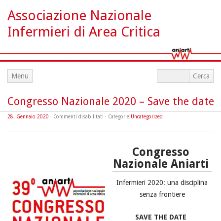
Associazione Nazionale
Infermieri di Area Critica
Menu
Congresso Nazionale 2020 – Save the date
su
28. Gennaio 2020
·
Commenti disabilitati
· Categorie:
Uncategorized
Congresso
Nazionale
2020
–
Save
Congresso
the
date
Nazionale Aniarti
Infermieri 2020: una disciplina
senza frontiere
SAVE THE DATE