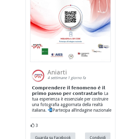
Aniarti
4 settimane 1 giorno fa
𝗖𝗼𝗺𝗽𝗿𝗲𝗻𝗱𝗲𝗿𝗲 𝗶𝗹 𝗳𝗲𝗻𝗼𝗺𝗲𝗻𝗼 𝗲̀ 𝗶𝗹
𝗽𝗿𝗶𝗺𝗼 𝗽𝗮𝘀𝘀𝗼 𝗽𝗲𝗿 𝗰𝗼𝗻𝘁𝗿𝗮𝘀𝘁𝗮𝗿𝗹𝗼 La
tua esperienza è essenziale per costruire
una fotografia aggiornata della realtà
italiana.
Partecipa all’indagine nazionale
3
Guarda su Facebook
Condividi