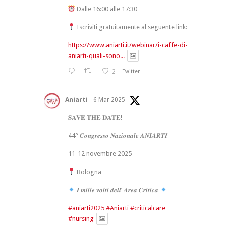
Dalle 16:00 alle 17:30
Iscriviti gratuitamente al seguente link:
https://www.aniarti.it/webinar/i-caffe-di-
aniarti-quali-sono...
2
Twitter
Aniarti
6 Mar 2025
𝐒𝐀𝐕𝐄 𝐓𝐇𝐄 𝐃𝐀𝐓𝐄!
44° 𝑪𝒐𝒏𝒈𝒓𝒆𝒔𝒔𝒐 𝑵𝒂𝒛𝒊𝒐𝒏𝒂𝒍𝒆 𝑨𝑵𝑰𝑨𝑹𝑻𝑰
11-12 novembre 2025
Bologna
𝑰 𝒎𝒊𝒍𝒍𝒆 𝒗𝒐𝒍𝒕𝒊 𝒅𝒆𝒍𝒍’ 𝑨𝒓𝒆𝒂 𝑪𝒓𝒊𝒕𝒊𝒄𝒂
#aniarti2025
#Aniarti
#criticalcare
#nursing