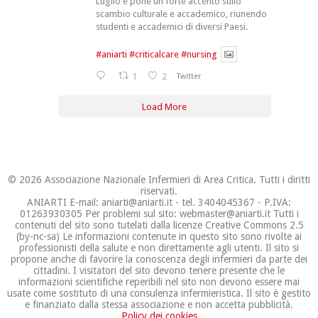
Luglio e pone un forte accento sullo
scambio culturale e accademico, riunendo
studenti e accademici di diversi Paesi.
#aniarti
#criticalcare
#nursing
1
2
Twitter
Load More
© 2026 Associazione Nazionale Infermieri di Area Critica. Tutti i diritti
riservati.
ANIARTI E-mail: aniarti@aniarti.it - tel. 3404045367 - P.IVA:
01263930305 Per problemi sul sito: webmaster@aniarti.it Tutti i
contenuti del sito sono tutelati dalla licenze Creative Commons 2.5
(by-nc-sa) Le informazioni contenute in questo sito sono rivolte ai
professionisti della salute e non direttamente agli utenti. Il sito si
propone anche di favorire la conoscenza degli infermieri da parte dei
cittadini. I visitatori del sito devono tenere presente che le
informazioni scientifiche reperibili nel sito non devono essere mai
usate come sostituto di una consulenza infermieristica. Il sito è gestito
e finanziato dalla stessa associazione e non accetta pubblicità.
Policy dei cookies