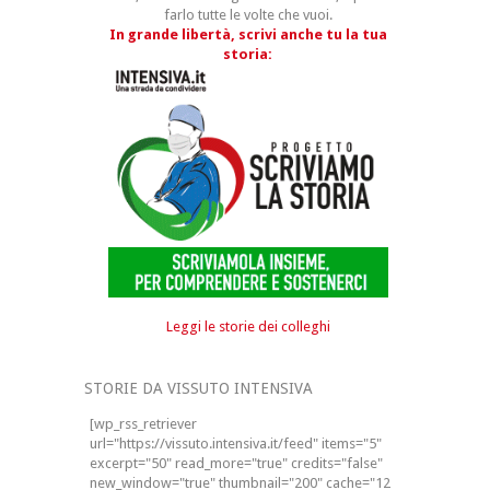
farlo tutte le volte che vuoi.
In grande libertà, scrivi anche tu la tua
storia:
Leggi le storie dei colleghi
STORIE DA VISSUTO INTENSIVA
[wp_rss_retriever
url="https://vissuto.intensiva.it/feed" items="5"
excerpt="50" read_more="true" credits="false"
new_window="true" thumbnail="200" cache="12