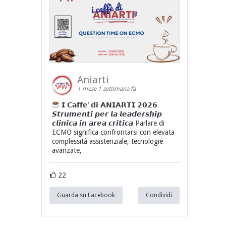
Aniarti
1 mese 1 settimana fa
𝗜 𝗖𝗮𝗳𝗳𝗲’ 𝗱𝗶 𝗔𝗡𝗜𝗔𝗥𝗧𝗜 𝟮𝟬𝟮𝟲
𝙎𝙩𝙧𝙪𝙢𝙚𝙣𝙩𝙞 𝙥𝙚𝙧 𝙡𝙖 𝙡𝙚𝙖𝙙𝙚𝙧𝙨𝙝𝙞𝙥
𝙘𝙡𝙞𝙣𝙞𝙘𝙖 𝙞𝙣 𝙖𝙧𝙚𝙖 𝙘𝙧𝙞𝙩𝙞𝙘𝙖 Parlare di
ECMO significa confrontarsi con elevata
complessità assistenziale, tecnologie
avanzate,
22
Guarda su Facebook
Condividi