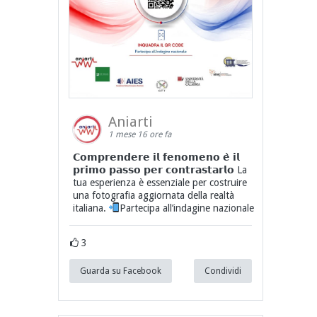
Aniarti
1 mese 16 ore fa
𝗖𝗼𝗺𝗽𝗿𝗲𝗻𝗱𝗲𝗿𝗲 𝗶𝗹 𝗳𝗲𝗻𝗼𝗺𝗲𝗻𝗼 𝗲̀ 𝗶𝗹
𝗽𝗿𝗶𝗺𝗼 𝗽𝗮𝘀𝘀𝗼 𝗽𝗲𝗿 𝗰𝗼𝗻𝘁𝗿𝗮𝘀𝘁𝗮𝗿𝗹𝗼 La
tua esperienza è essenziale per costruire
una fotografia aggiornata della realtà
italiana.
Partecipa all’indagine nazionale
3
Guarda su Facebook
Condividi