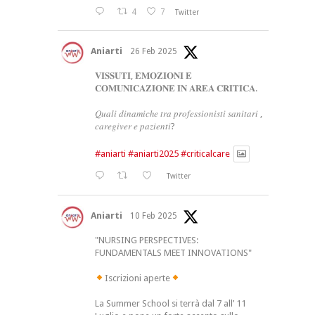
4
7
Twitter
Aniarti
26 Feb 2025
𝐕𝐈𝐒𝐒𝐔𝐓𝐈, 𝐄𝐌𝐎𝐙𝐈𝐎𝐍𝐈 𝐄
𝐂𝐎𝐌𝐔𝐍𝐈𝐂𝐀𝐙𝐈𝐎𝐍𝐄 𝐈𝐍 𝐀𝐑𝐄𝐀 𝐂𝐑𝐈𝐓𝐈𝐂𝐀.
𝑄𝑢𝑎𝑙𝑖 𝑑𝑖𝑛𝑎𝑚𝑖𝑐ℎ𝑒 𝑡𝑟𝑎 𝑝𝑟𝑜𝑓𝑒𝑠𝑠𝑖𝑜𝑛𝑖𝑠𝑡𝑖 𝑠𝑎𝑛𝑖𝑡𝑎𝑟𝑖 ,
𝑐𝑎𝑟𝑒𝑔𝑖𝑣𝑒𝑟 𝑒 𝑝𝑎𝑧𝑖𝑒𝑛𝑡𝑖?
#aniarti
#aniarti2025
#criticalcare
Twitter
Aniarti
10 Feb 2025
"NURSING PERSPECTIVES:
FUNDAMENTALS MEET INNOVATIONS"
Iscrizioni aperte
La Summer School si terrà dal 7 all’ 11