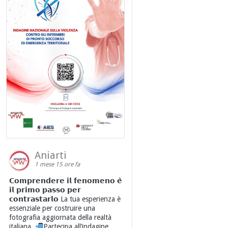
Aniarti
1 mese 15 ore fa
𝗖𝗼𝗺𝗽𝗿𝗲𝗻𝗱𝗲𝗿𝗲 𝗶𝗹 𝗳𝗲𝗻𝗼𝗺𝗲𝗻𝗼 𝗲̀
𝗶𝗹 𝗽𝗿𝗶𝗺𝗼 𝗽𝗮𝘀𝘀𝗼 𝗽𝗲𝗿
𝗰𝗼𝗻𝘁𝗿𝗮𝘀𝘁𝗮𝗿𝗹𝗼 La tua esperienza è
essenziale per costruire una
fotografia aggiornata della realtà
italiana.
Partecipa all’indagine