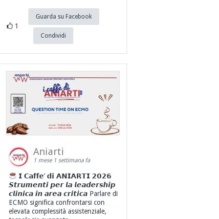
Guarda su Facebook
1
Condividi
Aniarti
1 mese 1 settimana fa
𝗜 𝗖𝗮𝗳𝗳𝗲’ 𝗱𝗶 𝗔𝗡𝗜𝗔𝗥𝗧𝗜 𝟮𝟬𝟮𝟲
𝙎𝙩𝙧𝙪𝙢𝙚𝙣𝙩𝙞 𝙥𝙚𝙧 𝙡𝙖 𝙡𝙚𝙖𝙙𝙚𝙧𝙨𝙝𝙞𝙥
𝙘𝙡𝙞𝙣𝙞𝙘𝙖 𝙞𝙣 𝙖𝙧𝙚𝙖 𝙘𝙧𝙞𝙩𝙞𝙘𝙖 Parlare di
ECMO significa confrontarsi con
elevata complessità assistenziale,