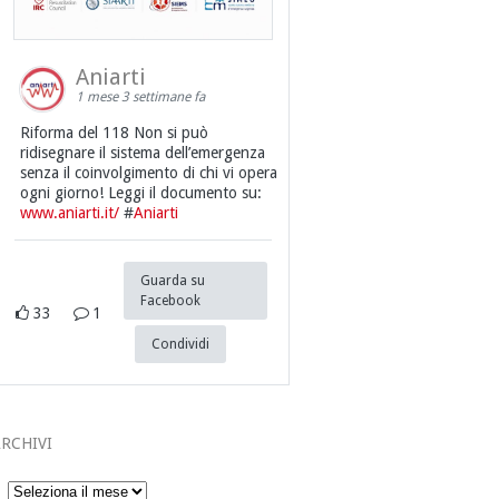
Aniarti
1 mese 3 settimane fa
Riforma del 118 Non si può
ridisegnare il sistema dell’emergenza
senza il coinvolgimento di chi vi opera
ogni giorno! Leggi il documento su:
www.aniarti.it/
#
Aniarti
Guarda su
Facebook
33
1
Condividi
RCHIVI
Archivi