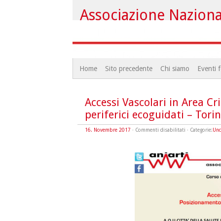
Associazione Nazional
Home
Sito precedente
Chi siamo
Eventi f
Accessi Vascolari in Area Cr
periferici ecoguidati – Tori
su
16. Novembre 2017
·
Commenti disabilitati
· Categorie:
Unc
Accessi
Vascolari
in
Area
Critica
Posizionament
accessi
vascolari
periferici
ecoguidati
–
Torino