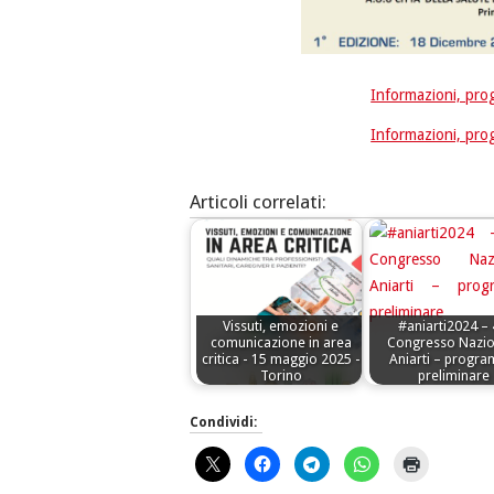
Informazioni, pro
Informazioni, pro
Articoli correlati:
Vissuti, emozioni e
#aniarti2024 – 
comunicazione in area
Congresso Nazio
critica - 15 maggio 2025 -
Aniarti – progr
Torino
preliminare
Condividi: