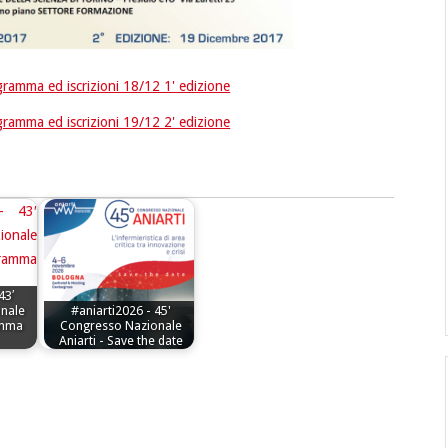
gramma ed iscrizioni 18/12 1' edizione
gramma ed iscrizioni 19/12 2' edizione
43′
nale
#aniarti2026 - 45'
amma
Congresso Nazionale
Aniarti - Save the date