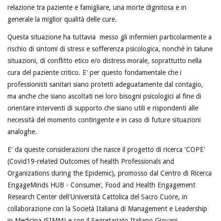
relazione tra paziente e famigliare, una morte dignitosa e in
generale la miglior qualità delle cure.
Questa situazione ha tuttavia messo gli infermieri particolarmente a
rischio di sintomi di stress e sofferenza psicologica, nonché in talune
situazioni, di conflitto etico e/o distress morale, soprattutto nella
cura del paziente critico. E' per questo fondamentale che i
professionisti sanitari siano protetti adeguatamente dal contagio,
ma anche che siano ascoltati nei loro bisogni psicologici al fine di
orientare interventi di supporto che siano utili e rispondenti alle
necessità del momento contingente e in caso di future situazioni
analoghe.
E' da queste considerazioni che nasce il progetto di ricerca 'COPE'
(Covid19-related Outcomes of health Professionals and
Organizations during the Epidemic), promosso dal Centro di Ricerca
EngageMinds HUB - Consumer, Food and Health Engagement
Research Center dell'Università Cattolica del Sacro Cuore, in
collaborazione con la Società Italiana di Management e Leadership
in Medicina (SIMM) e con il Segretariato Italiano Giovani