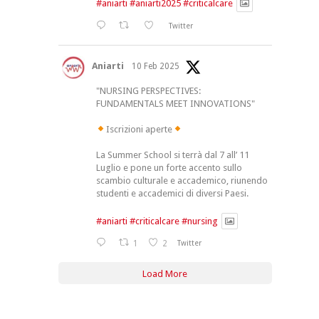
#aniarti
#aniarti2025
#criticalcare
Twitter
Aniarti
10 Feb 2025
"NURSING PERSPECTIVES:
FUNDAMENTALS MEET INNOVATIONS"
Iscrizioni aperte
La Summer School si terrà dal 7 all’ 11
Luglio e pone un forte accento sullo
scambio culturale e accademico, riunendo
studenti e accademici di diversi Paesi.
#aniarti
#criticalcare
#nursing
1
2
Twitter
Load More