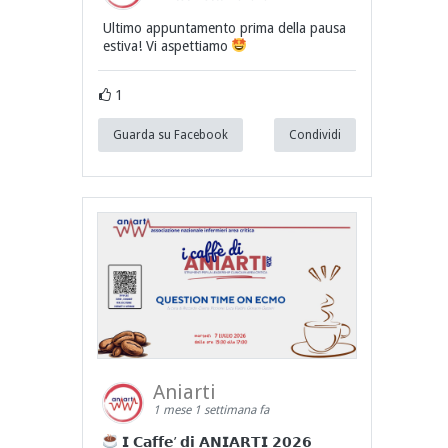
Ultimo appuntamento prima della pausa
estiva! Vi aspettiamo
1
Guarda su Facebook
Condividi
Aniarti
1 mese 1 settimana fa
𝗜 𝗖𝗮𝗳𝗳𝗲’ 𝗱𝗶 𝗔𝗡𝗜𝗔𝗥𝗧𝗜 𝟮𝟬𝟮𝟲