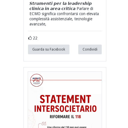
𝙎𝙩𝙧𝙪𝙢𝙚𝙣𝙩𝙞 𝙥𝙚𝙧 𝙡𝙖 𝙡𝙚𝙖𝙙𝙚𝙧𝙨𝙝𝙞𝙥
𝙘𝙡𝙞𝙣𝙞𝙘𝙖 𝙞𝙣 𝙖𝙧𝙚𝙖 𝙘𝙧𝙞𝙩𝙞𝙘𝙖 Parlare di
ECMO significa confrontarsi con elevata
complessità assistenziale, tecnologie
avanzate,
22
Guarda su Facebook
Condividi