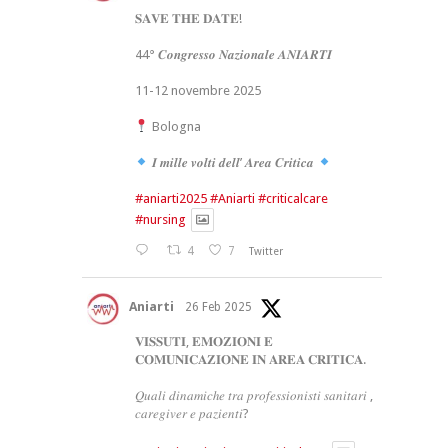
𝐒𝐀𝐕𝐄 𝐓𝐇𝐄 𝐃𝐀𝐓𝐄!
44° 𝑪𝒐𝒏𝒈𝒓𝒆𝒔𝒔𝒐 𝑵𝒂𝒛𝒊𝒐𝒏𝒂𝒍𝒆 𝑨𝑵𝑰𝑨𝑹𝑻𝑰
11-12 novembre 2025
Bologna
𝑰 𝒎𝒊𝒍𝒍𝒆 𝒗𝒐𝒍𝒕𝒊 𝒅𝒆𝒍𝒍’ 𝑨𝒓𝒆𝒂 𝑪𝒓𝒊𝒕𝒊𝒄𝒂
#aniarti2025
#Aniarti
#criticalcare
#nursing
4
7
Twitter
Aniarti
26 Feb 2025
𝐕𝐈𝐒𝐒𝐔𝐓𝐈, 𝐄𝐌𝐎𝐙𝐈𝐎𝐍𝐈 𝐄
𝐂𝐎𝐌𝐔𝐍𝐈𝐂𝐀𝐙𝐈𝐎𝐍𝐄 𝐈𝐍 𝐀𝐑𝐄𝐀 𝐂𝐑𝐈𝐓𝐈𝐂𝐀.
𝑄𝑢𝑎𝑙𝑖 𝑑𝑖𝑛𝑎𝑚𝑖𝑐ℎ𝑒 𝑡𝑟𝑎 𝑝𝑟𝑜𝑓𝑒𝑠𝑠𝑖𝑜𝑛𝑖𝑠𝑡𝑖 𝑠𝑎𝑛𝑖𝑡𝑎𝑟𝑖 ,
𝑐𝑎𝑟𝑒𝑔𝑖𝑣𝑒𝑟 𝑒 𝑝𝑎𝑧𝑖𝑒𝑛𝑡𝑖?