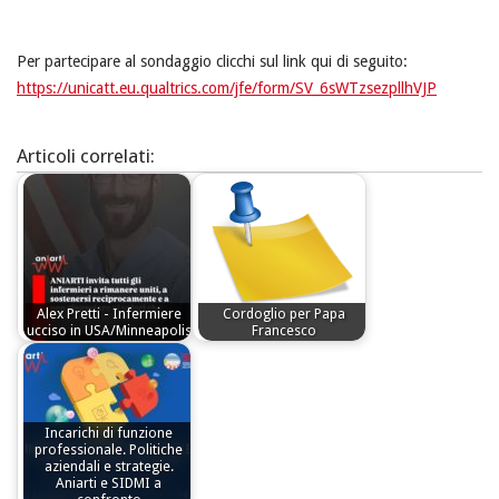
Per partecipare al sondaggio clicchi sul link qui di seguito:
https://unicatt.eu.qualtrics.com/jfe/form/SV_6sWTzsezpllhVJP
Articoli correlati:
Alex Pretti - Infermiere
Cordoglio per Papa
ucciso in USA/Minneapolis
Francesco
Incarichi di funzione
professionale. Politiche
aziendali e strategie.
Aniarti e SIDMI a