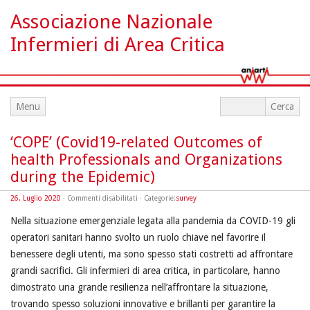
Associazione Nazionale
Infermieri di Area Critica
Menu
‘COPE’ (Covid19-related Outcomes of
health Professionals and Organizations
during the Epidemic)
su
26. Luglio 2020
·
Commenti disabilitati
· Categorie:
survey
‘COPE’
(Covid19-
Nella situazione emergenziale legata alla pandemia da COVID-19 gli
related
Outcomes
operatori sanitari hanno svolto un ruolo chiave nel favorire il
of
health
Professionals
benessere degli utenti, ma sono spesso stati costretti ad affrontare
and
Organizations
grandi sacrifici. Gli infermieri di area critica, in particolare, hanno
during
the
dimostrato una grande resilienza nell’affrontare la situazione,
Epidemic)
trovando spesso soluzioni innovative e brillanti per garantire la