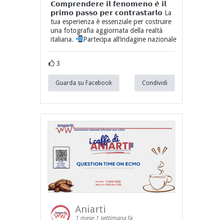
𝗖𝗼𝗺𝗽𝗿𝗲𝗻𝗱𝗲𝗿𝗲 𝗶𝗹 𝗳𝗲𝗻𝗼𝗺𝗲𝗻𝗼 𝗲̀ 𝗶𝗹
𝗽𝗿𝗶𝗺𝗼 𝗽𝗮𝘀𝘀𝗼 𝗽𝗲𝗿 𝗰𝗼𝗻𝘁𝗿𝗮𝘀𝘁𝗮𝗿𝗹𝗼 La
tua esperienza è essenziale per costruire
una fotografia aggiornata della realtà
italiana.
Partecipa all’indagine nazionale
3
Guarda su Facebook
Condividi
Aniarti
1 mese 1 settimana fa