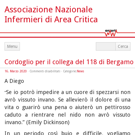
Associazione Nazionale
Infermieri di Area Critica
Menu
Cordoglio per il collega del 118 di Bergamo
su
16. Marzo 2020
·
Commenti disabilitati
· Categorie:
News
Cordoglio
per
A Diego
il
collega
del
Se io potrò impedire a un cuore di spezzarsi non
118
“
di
Bergamo
avrò vissuto invano. Se allevierò il dolore di una
vita o guarirò una pena o aiuterò un pettirosso
caduto a rientrare nel nido non avrò vissuto
invano.” (Emily Dickinson)
In un periodo così buio e difficile, vogliamo