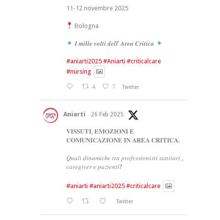
11-12 novembre 2025
Bologna
𝑰 𝒎𝒊𝒍𝒍𝒆 𝒗𝒐𝒍𝒕𝒊 𝒅𝒆𝒍𝒍’ 𝑨𝒓𝒆𝒂 𝑪𝒓𝒊𝒕𝒊𝒄𝒂
#aniarti2025
#Aniarti
#criticalcare
#nursing
4
7
Twitter
Aniarti
26 Feb 2025
𝐕𝐈𝐒𝐒𝐔𝐓𝐈, 𝐄𝐌𝐎𝐙𝐈𝐎𝐍𝐈 𝐄
𝐂𝐎𝐌𝐔𝐍𝐈𝐂𝐀𝐙𝐈𝐎𝐍𝐄 𝐈𝐍 𝐀𝐑𝐄𝐀 𝐂𝐑𝐈𝐓𝐈𝐂𝐀.
𝑄𝑢𝑎𝑙𝑖 𝑑𝑖𝑛𝑎𝑚𝑖𝑐ℎ𝑒 𝑡𝑟𝑎 𝑝𝑟𝑜𝑓𝑒𝑠𝑠𝑖𝑜𝑛𝑖𝑠𝑡𝑖 𝑠𝑎𝑛𝑖𝑡𝑎𝑟𝑖 ,
𝑐𝑎𝑟𝑒𝑔𝑖𝑣𝑒𝑟 𝑒 𝑝𝑎𝑧𝑖𝑒𝑛𝑡𝑖?
#aniarti
#aniarti2025
#criticalcare
Twitter