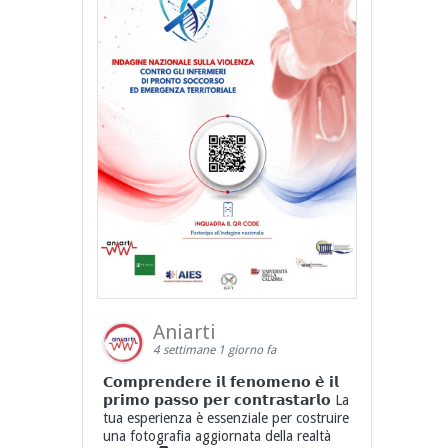
Aniarti
4 settimane 1 giorno fa
𝗖𝗼𝗺𝗽𝗿𝗲𝗻𝗱𝗲𝗿𝗲 𝗶𝗹 𝗳𝗲𝗻𝗼𝗺𝗲𝗻𝗼 𝗲̀ 𝗶𝗹
𝗽𝗿𝗶𝗺𝗼 𝗽𝗮𝘀𝘀𝗼 𝗽𝗲𝗿 𝗰𝗼𝗻𝘁𝗿𝗮𝘀𝘁𝗮𝗿𝗹𝗼 La
tua esperienza è essenziale per costruire
una fotografia aggiornata della realtà