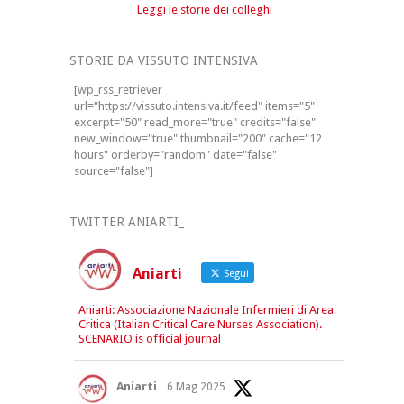
Leggi le storie dei colleghi
STORIE DA VISSUTO INTENSIVA
[wp_rss_retriever
url="https://vissuto.intensiva.it/feed" items="5"
excerpt="50" read_more="true" credits="false"
new_window="true" thumbnail="200" cache="12
hours" orderby="random" date="false"
source="false"]
TWITTER ANIARTI_
Aniarti
Segui
Aniarti: Associazione Nazionale Infermieri di Area
Critica (Italian Critical Care Nurses Association).
SCENARIO is official journal
Aniarti
6 Mag 2025