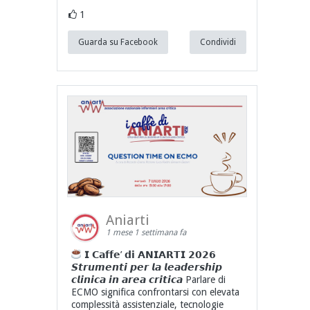
1
Guarda su Facebook
Condividi
Aniarti
1 mese 1 settimana fa
𝗜 𝗖𝗮𝗳𝗳𝗲’ 𝗱𝗶 𝗔𝗡𝗜𝗔𝗥𝗧𝗜 𝟮𝟬𝟮𝟲
𝙎𝙩𝙧𝙪𝙢𝙚𝙣𝙩𝙞 𝙥𝙚𝙧 𝙡𝙖 𝙡𝙚𝙖𝙙𝙚𝙧𝙨𝙝𝙞𝙥
𝙘𝙡𝙞𝙣𝙞𝙘𝙖 𝙞𝙣 𝙖𝙧𝙚𝙖 𝙘𝙧𝙞𝙩𝙞𝙘𝙖 Parlare di
ECMO significa confrontarsi con elevata
complessità assistenziale, tecnologie