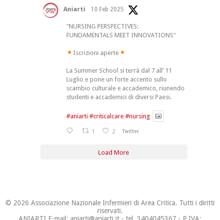
Aniarti
10 Feb 2025
"NURSING PERSPECTIVES:
FUNDAMENTALS MEET INNOVATIONS"
Iscrizioni aperte
La Summer School si terrà dal 7 all’ 11
Luglio e pone un forte accento sullo
scambio culturale e accademico, riunendo
studenti e accademici di diversi Paesi.
#aniarti
#criticalcare
#nursing
1
2
Twitter
Load More
© 2026 Associazione Nazionale Infermieri di Area Critica. Tutti i diritti
riservati.
ANIARTI E-mail: aniarti@aniarti.it - tel. 3404045367 - P.IVA: