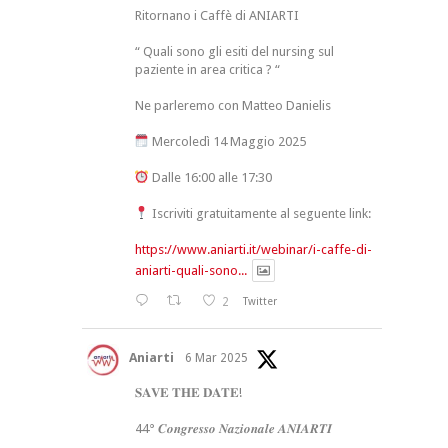
Ritornano i Caffè di ANIARTI
“ Quali sono gli esiti del nursing sul
paziente in area critica ? “
Ne parleremo con Matteo Danielis
Mercoledì 14 Maggio 2025
Dalle 16:00 alle 17:30
Iscriviti gratuitamente al seguente link:
https://www.aniarti.it/webinar/i-caffe-di-
aniarti-quali-sono...
2
Twitter
Aniarti
6 Mar 2025
𝐒𝐀𝐕𝐄 𝐓𝐇𝐄 𝐃𝐀𝐓𝐄!
44° 𝑪𝒐𝒏𝒈𝒓𝒆𝒔𝒔𝒐 𝑵𝒂𝒛𝒊𝒐𝒏𝒂𝒍𝒆 𝑨𝑵𝑰𝑨𝑹𝑻𝑰