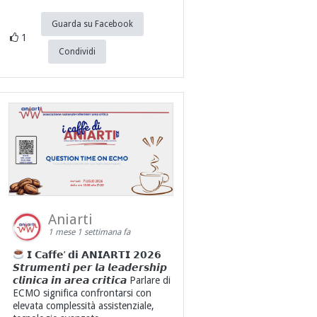
Guarda su Facebook
1
Condividi
Aniarti
1 mese 1 settimana fa
𝗜 𝗖𝗮𝗳𝗳𝗲’ 𝗱𝗶 𝗔𝗡𝗜𝗔𝗥𝗧𝗜 𝟮𝟬𝟮𝟲
𝙎𝙩𝙧𝙪𝙢𝙚𝙣𝙩𝙞 𝙥𝙚𝙧 𝙡𝙖 𝙡𝙚𝙖𝙙𝙚𝙧𝙨𝙝𝙞𝙥
𝙘𝙡𝙞𝙣𝙞𝙘𝙖 𝙞𝙣 𝙖𝙧𝙚𝙖 𝙘𝙧𝙞𝙩𝙞𝙘𝙖 Parlare di
ECMO significa confrontarsi con
elevata complessità assistenziale,