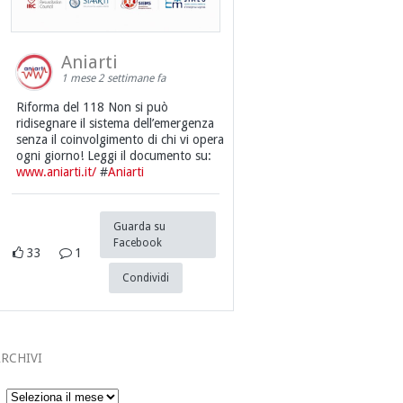
Aniarti
1 mese 2 settimane fa
Riforma del 118 Non si può
ridisegnare il sistema dell’emergenza
senza il coinvolgimento di chi vi opera
ogni giorno! Leggi il documento su:
www.aniarti.it/
#
Aniarti
Guarda su
Facebook
33
1
Condividi
RCHIVI
Archivi