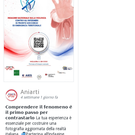
Aniarti
4 settimane 1 giorno fa
𝗖𝗼𝗺𝗽𝗿𝗲𝗻𝗱𝗲𝗿𝗲 𝗶𝗹 𝗳𝗲𝗻𝗼𝗺𝗲𝗻𝗼 𝗲̀
𝗶𝗹 𝗽𝗿𝗶𝗺𝗼 𝗽𝗮𝘀𝘀𝗼 𝗽𝗲𝗿
𝗰𝗼𝗻𝘁𝗿𝗮𝘀𝘁𝗮𝗿𝗹𝗼 La tua esperienza è
essenziale per costruire una
fotografia aggiornata della realtà
italiana.
Partecipa all’indagine