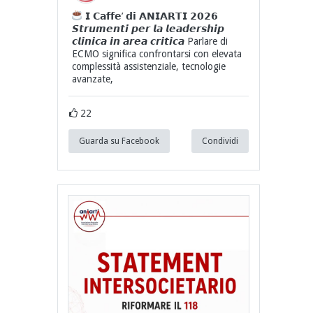
𝗜 𝗖𝗮𝗳𝗳𝗲’ 𝗱𝗶 𝗔𝗡𝗜𝗔𝗥𝗧𝗜 𝟮𝟬𝟮𝟲
𝙎𝙩𝙧𝙪𝙢𝙚𝙣𝙩𝙞 𝙥𝙚𝙧 𝙡𝙖 𝙡𝙚𝙖𝙙𝙚𝙧𝙨𝙝𝙞𝙥
𝙘𝙡𝙞𝙣𝙞𝙘𝙖 𝙞𝙣 𝙖𝙧𝙚𝙖 𝙘𝙧𝙞𝙩𝙞𝙘𝙖 Parlare di
ECMO significa confrontarsi con elevata
complessità assistenziale, tecnologie
avanzate,
22
Guarda su Facebook
Condividi