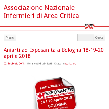
Associazione Nazionale
Infermieri di Area Critica
Menu
Aniarti ad Exposanita a Bologna 18-19-20
aprile 2018
su
02. Febbraio 2018
·
Commenti disabilitati
· Categorie:
workshop
Aniarti
ad
Exposanita
a
Bologna
18-
19-
20
aprile
2018