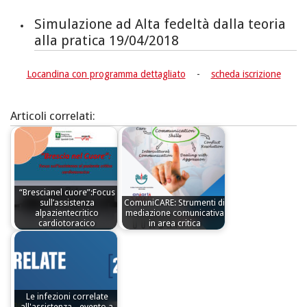
Simulazione ad Alta fedeltà dalla teoria
alla pratica 19/04/2018
Locandina con programma dettagliato
-
scheda iscrizione
Articoli correlati:
“Brescianel cuore”:Focus
sull’assistenza
ComuniCARE: Strumenti di
alpazientecritico
mediazione comunicativa
cardiotoracico
in area critica
Le infezioni correlate
all'assistenza - evento a