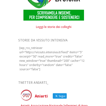
Leggi le storie dei colleghi
STORIE DA VISSUTO INTENSIVA
[wp_rss_retriever
url="https://vissuto.intensiva.it/feed" items="5"
excerpt="50" read_more="true" credits="false"
new_window="true" thumbnail="200" cache="12
hours" orderby="random" date="false"
source="false"]
TWITTER ANIARTI_
Aniarti
Segui
Aniarti: Associazione Nazionale Infermieri di Area