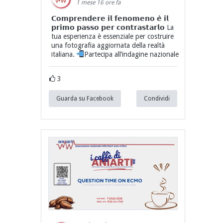
1 mese 16 ore fa
𝗖𝗼𝗺𝗽𝗿𝗲𝗻𝗱𝗲𝗿𝗲 𝗶𝗹 𝗳𝗲𝗻𝗼𝗺𝗲𝗻𝗼 𝗲̀ 𝗶𝗹
𝗽𝗿𝗶𝗺𝗼 𝗽𝗮𝘀𝘀𝗼 𝗽𝗲𝗿 𝗰𝗼𝗻𝘁𝗿𝗮𝘀𝘁𝗮𝗿𝗹𝗼 La
tua esperienza è essenziale per costruire
una fotografia aggiornata della realtà
italiana.
Partecipa all’indagine nazionale
3
Guarda su Facebook
Condividi