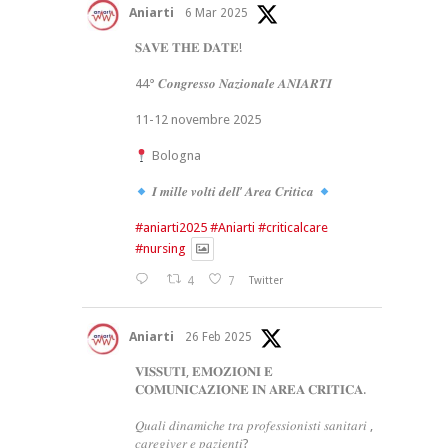
Aniarti
6 Mar 2025
𝐒𝐀𝐕𝐄 𝐓𝐇𝐄 𝐃𝐀𝐓𝐄!
44° 𝑪𝒐𝒏𝒈𝒓𝒆𝒔𝒔𝒐 𝑵𝒂𝒛𝒊𝒐𝒏𝒂𝒍𝒆 𝑨𝑵𝑰𝑨𝑹𝑻𝑰
11-12 novembre 2025
Bologna
𝑰 𝒎𝒊𝒍𝒍𝒆 𝒗𝒐𝒍𝒕𝒊 𝒅𝒆𝒍𝒍’ 𝑨𝒓𝒆𝒂 𝑪𝒓𝒊𝒕𝒊𝒄𝒂
#aniarti2025
#Aniarti
#criticalcare
#nursing
4
7
Twitter
Aniarti
26 Feb 2025
𝐕𝐈𝐒𝐒𝐔𝐓𝐈, 𝐄𝐌𝐎𝐙𝐈𝐎𝐍𝐈 𝐄
𝐂𝐎𝐌𝐔𝐍𝐈𝐂𝐀𝐙𝐈𝐎𝐍𝐄 𝐈𝐍 𝐀𝐑𝐄𝐀 𝐂𝐑𝐈𝐓𝐈𝐂𝐀.
𝑄𝑢𝑎𝑙𝑖 𝑑𝑖𝑛𝑎𝑚𝑖𝑐ℎ𝑒 𝑡𝑟𝑎 𝑝𝑟𝑜𝑓𝑒𝑠𝑠𝑖𝑜𝑛𝑖𝑠𝑡𝑖 𝑠𝑎𝑛𝑖𝑡𝑎𝑟𝑖 ,
𝑐𝑎𝑟𝑒𝑔𝑖𝑣𝑒𝑟 𝑒 𝑝𝑎𝑧𝑖𝑒𝑛𝑡𝑖?