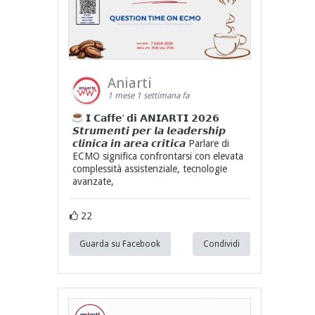
Aniarti
1 mese 1 settimana fa
𝗜 𝗖𝗮𝗳𝗳𝗲’ 𝗱𝗶 𝗔𝗡𝗜𝗔𝗥𝗧𝗜 𝟮𝟬𝟮𝟲
𝙎𝙩𝙧𝙪𝙢𝙚𝙣𝙩𝙞 𝙥𝙚𝙧 𝙡𝙖 𝙡𝙚𝙖𝙙𝙚𝙧𝙨𝙝𝙞𝙥
𝙘𝙡𝙞𝙣𝙞𝙘𝙖 𝙞𝙣 𝙖𝙧𝙚𝙖 𝙘𝙧𝙞𝙩𝙞𝙘𝙖 Parlare di
ECMO significa confrontarsi con elevata
complessità assistenziale, tecnologie
avanzate,
22
Guarda su Facebook
Condividi