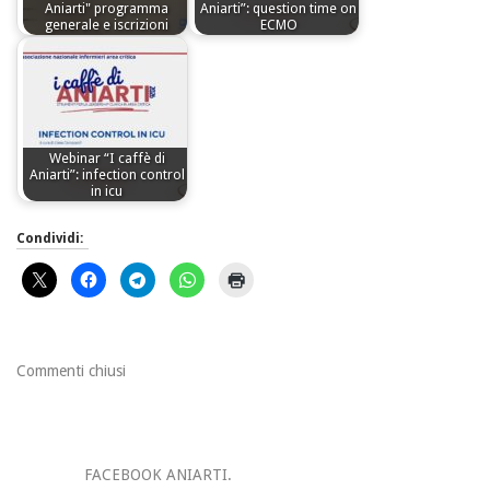
Aniarti" programma
Aniarti”: question time on
generale e iscrizioni
ECMO
Webinar “I caffè di
Aniarti”: infection control
in icu
Condividi:
Commenti chiusi
FACEBOOK ANIARTI.