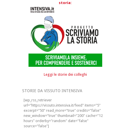
storia:
Leggi le storie dei colleghi
STORIE DA VISSUTO INTENSIVA
[wp_rss_retriever
url="https://vissuto.intensiva.it/feed" items="5"
excerpt="50" read_more="true" credits="false"
new_window="true" thumbnail="200" cache="12
hours" orderby="random" date="false"
source="false"]