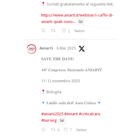
Iscriviti gratuitamente al seguente link:
https://www.aniarti.it/webinar/i-caffe-di-
aniarti-quali-sono...
2
Twitter
Aniarti
6 Mar 2025
𝐒𝐀𝐕𝐄 𝐓𝐇𝐄 𝐃𝐀𝐓𝐄!
44° 𝑪𝒐𝒏𝒈𝒓𝒆𝒔𝒔𝒐 𝑵𝒂𝒛𝒊𝒐𝒏𝒂𝒍𝒆 𝑨𝑵𝑰𝑨𝑹𝑻𝑰
11-12 novembre 2025
Bologna
𝑰 𝒎𝒊𝒍𝒍𝒆 𝒗𝒐𝒍𝒕𝒊 𝒅𝒆𝒍𝒍’ 𝑨𝒓𝒆𝒂 𝑪𝒓𝒊𝒕𝒊𝒄𝒂
#aniarti2025
#Aniarti
#criticalcare
#nursing
4
7
Twitter