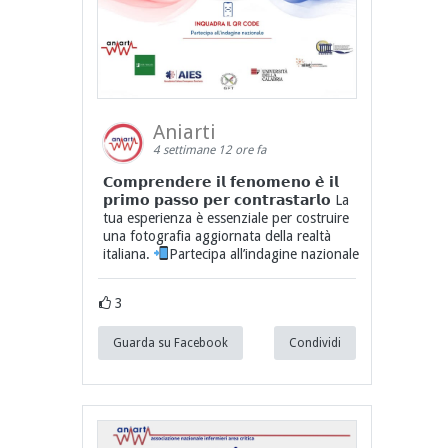
Aniarti
4 settimane 12 ore fa
𝗖𝗼𝗺𝗽𝗿𝗲𝗻𝗱𝗲𝗿𝗲 𝗶𝗹 𝗳𝗲𝗻𝗼𝗺𝗲𝗻𝗼 𝗲̀ 𝗶𝗹
𝗽𝗿𝗶𝗺𝗼 𝗽𝗮𝘀𝘀𝗼 𝗽𝗲𝗿 𝗰𝗼𝗻𝘁𝗿𝗮𝘀𝘁𝗮𝗿𝗹𝗼 La
tua esperienza è essenziale per costruire
una fotografia aggiornata della realtà
italiana.
Partecipa all’indagine nazionale
3
Guarda su Facebook
Condividi