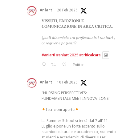
Aniarti
26 Feb 2025
𝐕𝐈𝐒𝐒𝐔𝐓𝐈, 𝐄𝐌𝐎𝐙𝐈𝐎𝐍𝐈 𝐄
𝐂𝐎𝐌𝐔𝐍𝐈𝐂𝐀𝐙𝐈𝐎𝐍𝐄 𝐈𝐍 𝐀𝐑𝐄𝐀 𝐂𝐑𝐈𝐓𝐈𝐂𝐀.
𝑄𝑢𝑎𝑙𝑖 𝑑𝑖𝑛𝑎𝑚𝑖𝑐ℎ𝑒 𝑡𝑟𝑎 𝑝𝑟𝑜𝑓𝑒𝑠𝑠𝑖𝑜𝑛𝑖𝑠𝑡𝑖 𝑠𝑎𝑛𝑖𝑡𝑎𝑟𝑖 ,
𝑐𝑎𝑟𝑒𝑔𝑖𝑣𝑒𝑟 𝑒 𝑝𝑎𝑧𝑖𝑒𝑛𝑡𝑖?
#aniarti
#aniarti2025
#criticalcare
Twitter
Aniarti
10 Feb 2025
"NURSING PERSPECTIVES:
FUNDAMENTALS MEET INNOVATIONS"
Iscrizioni aperte
La Summer School si terrà dal 7 all’ 11
Luglio e pone un forte accento sullo
scambio culturale e accademico, riunendo
studenti e accademici di diversi Paesi.