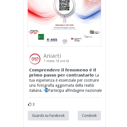
Aniarti
1 mese 18 ore fa
𝗖𝗼𝗺𝗽𝗿𝗲𝗻𝗱𝗲𝗿𝗲 𝗶𝗹 𝗳𝗲𝗻𝗼𝗺𝗲𝗻𝗼 𝗲̀ 𝗶𝗹
𝗽𝗿𝗶𝗺𝗼 𝗽𝗮𝘀𝘀𝗼 𝗽𝗲𝗿 𝗰𝗼𝗻𝘁𝗿𝗮𝘀𝘁𝗮𝗿𝗹𝗼 La
tua esperienza è essenziale per costruire
una fotografia aggiornata della realtà
italiana.
Partecipa all’indagine nazionale
3
Guarda su Facebook
Condividi