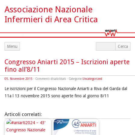
Associazione Nazionale
Infermieri di Area Critica
Menu
Congresso Aniarti 2015 – Iscrizioni aperte
fino all’8/11
su
05. Novembre 2015
·
Commenti disabilitati
· Categorie:
Uncategorized
Congresso
Aniarti
Le iscrizioni per il Congresso Nazionale Aniarti a Riva del Garda dal
2015
–
11a l 13 novembre 2015 sono aperte fino al giorno 8/11
Iscrizioni
aperte
fino
all’8/11
Articoli correlati: