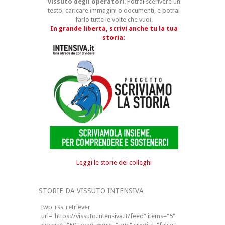
vissuto degli operatori
. Potrai scerivere un
testo, caricare immagini o documenti, e potrai
farlo tutte le volte che vuoi.
In grande libertà, scrivi anche tu la tua
storia:
Leggi le storie dei colleghi
STORIE DA VISSUTO INTENSIVA
[wp_rss_retriever
url="https://vissuto.intensiva.it/feed" items="5"