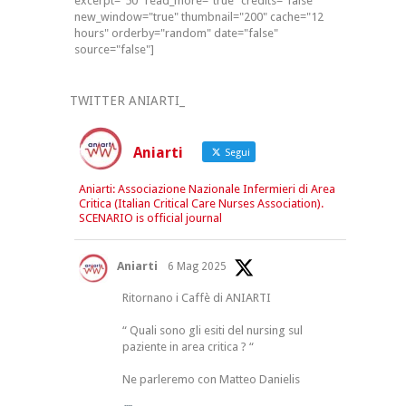
excerpt="50" read_more="true" credits="false"
new_window="true" thumbnail="200" cache="12
hours" orderby="random" date="false"
source="false"]
TWITTER ANIARTI_
Aniarti
Segui
Aniarti: Associazione Nazionale Infermieri di Area
Critica (Italian Critical Care Nurses Association).
SCENARIO is official journal
Aniarti
6 Mag 2025
Ritornano i Caffè di ANIARTI
“ Quali sono gli esiti del nursing sul
paziente in area critica ? “
Ne parleremo con Matteo Danielis