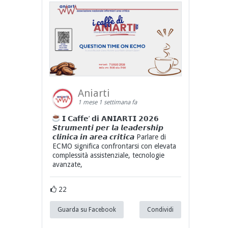
Aniarti
1 mese 1 settimana fa
𝗜 𝗖𝗮𝗳𝗳𝗲’ 𝗱𝗶 𝗔𝗡𝗜𝗔𝗥𝗧𝗜 𝟮𝟬𝟮𝟲
𝙎𝙩𝙧𝙪𝙢𝙚𝙣𝙩𝙞 𝙥𝙚𝙧 𝙡𝙖 𝙡𝙚𝙖𝙙𝙚𝙧𝙨𝙝𝙞𝙥
𝙘𝙡𝙞𝙣𝙞𝙘𝙖 𝙞𝙣 𝙖𝙧𝙚𝙖 𝙘𝙧𝙞𝙩𝙞𝙘𝙖 Parlare di
ECMO significa confrontarsi con elevata
complessità assistenziale, tecnologie
avanzate,
22
Guarda su Facebook
Condividi