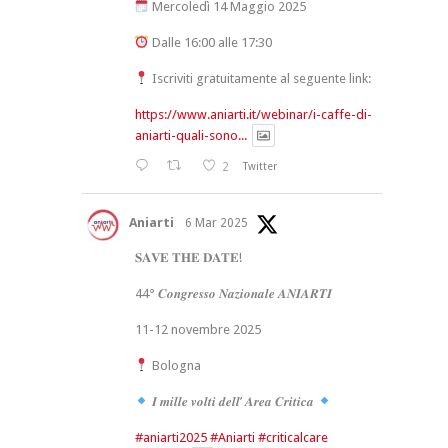
Mercoledì 14 Maggio 2025
Dalle 16:00 alle 17:30
Iscriviti gratuitamente al seguente link:
https://www.aniarti.it/webinar/i-caffe-di-
aniarti-quali-sono...
2
Twitter
Aniarti
6 Mar 2025
𝐒𝐀𝐕𝐄 𝐓𝐇𝐄 𝐃𝐀𝐓𝐄!
44° 𝑪𝒐𝒏𝒈𝒓𝒆𝒔𝒔𝒐 𝑵𝒂𝒛𝒊𝒐𝒏𝒂𝒍𝒆 𝑨𝑵𝑰𝑨𝑹𝑻𝑰
11-12 novembre 2025
Bologna
𝑰 𝒎𝒊𝒍𝒍𝒆 𝒗𝒐𝒍𝒕𝒊 𝒅𝒆𝒍𝒍’ 𝑨𝒓𝒆𝒂 𝑪𝒓𝒊𝒕𝒊𝒄𝒂
#aniarti2025
#Aniarti
#criticalcare