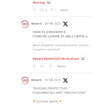
#nursing
4
7
Twitter
Aniarti
26 Feb 2025
𝐕𝐈𝐒𝐒𝐔𝐓𝐈, 𝐄𝐌𝐎𝐙𝐈𝐎𝐍𝐈 𝐄
𝐂𝐎𝐌𝐔𝐍𝐈𝐂𝐀𝐙𝐈𝐎𝐍𝐄 𝐈𝐍 𝐀𝐑𝐄𝐀 𝐂𝐑𝐈𝐓𝐈𝐂𝐀.
𝑄𝑢𝑎𝑙𝑖 𝑑𝑖𝑛𝑎𝑚𝑖𝑐ℎ𝑒 𝑡𝑟𝑎 𝑝𝑟𝑜𝑓𝑒𝑠𝑠𝑖𝑜𝑛𝑖𝑠𝑡𝑖 𝑠𝑎𝑛𝑖𝑡𝑎𝑟𝑖 ,
𝑐𝑎𝑟𝑒𝑔𝑖𝑣𝑒𝑟 𝑒 𝑝𝑎𝑧𝑖𝑒𝑛𝑡𝑖?
#aniarti
#aniarti2025
#criticalcare
Twitter
Aniarti
10 Feb 2025
"NURSING PERSPECTIVES:
FUNDAMENTALS MEET INNOVATIONS"
Iscrizioni aperte