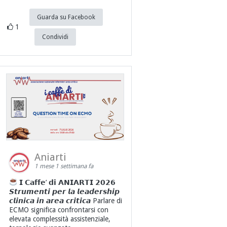
Guarda su Facebook
1
Condividi
Aniarti
1 mese 1 settimana fa
𝗜 𝗖𝗮𝗳𝗳𝗲’ 𝗱𝗶 𝗔𝗡𝗜𝗔𝗥𝗧𝗜 𝟮𝟬𝟮𝟲
𝙎𝙩𝙧𝙪𝙢𝙚𝙣𝙩𝙞 𝙥𝙚𝙧 𝙡𝙖 𝙡𝙚𝙖𝙙𝙚𝙧𝙨𝙝𝙞𝙥
𝙘𝙡𝙞𝙣𝙞𝙘𝙖 𝙞𝙣 𝙖𝙧𝙚𝙖 𝙘𝙧𝙞𝙩𝙞𝙘𝙖 Parlare di
ECMO significa confrontarsi con
elevata complessità assistenziale,