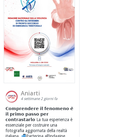
Aniarti
4 settimane 2 giorni fa
𝗖𝗼𝗺𝗽𝗿𝗲𝗻𝗱𝗲𝗿𝗲 𝗶𝗹 𝗳𝗲𝗻𝗼𝗺𝗲𝗻𝗼 𝗲̀
𝗶𝗹 𝗽𝗿𝗶𝗺𝗼 𝗽𝗮𝘀𝘀𝗼 𝗽𝗲𝗿
𝗰𝗼𝗻𝘁𝗿𝗮𝘀𝘁𝗮𝗿𝗹𝗼 La tua esperienza è
essenziale per costruire una
fotografia aggiornata della realtà
italiana.
Partecipa all’indagine