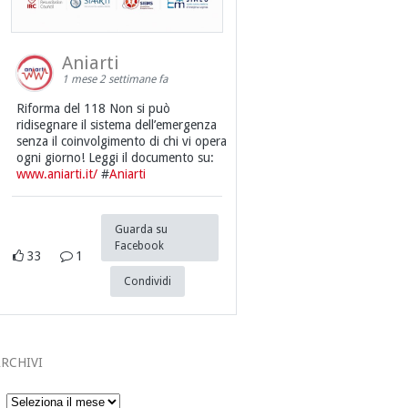
Aniarti
1 mese 2 settimane fa
Riforma del 118 Non si può
ridisegnare il sistema dell’emergenza
senza il coinvolgimento di chi vi opera
ogni giorno! Leggi il documento su:
www.aniarti.it/
#
Aniarti
Guarda su
Facebook
33
1
Condividi
RCHIVI
Archivi