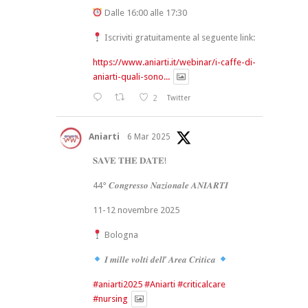
Dalle 16:00 alle 17:30
Iscriviti gratuitamente al seguente link:
https://www.aniarti.it/webinar/i-caffe-di-
aniarti-quali-sono...
2
Twitter
Aniarti
6 Mar 2025
𝐒𝐀𝐕𝐄 𝐓𝐇𝐄 𝐃𝐀𝐓𝐄!
44° 𝑪𝒐𝒏𝒈𝒓𝒆𝒔𝒔𝒐 𝑵𝒂𝒛𝒊𝒐𝒏𝒂𝒍𝒆 𝑨𝑵𝑰𝑨𝑹𝑻𝑰
11-12 novembre 2025
Bologna
𝑰 𝒎𝒊𝒍𝒍𝒆 𝒗𝒐𝒍𝒕𝒊 𝒅𝒆𝒍𝒍’ 𝑨𝒓𝒆𝒂 𝑪𝒓𝒊𝒕𝒊𝒄𝒂
#aniarti2025
#Aniarti
#criticalcare
#nursing