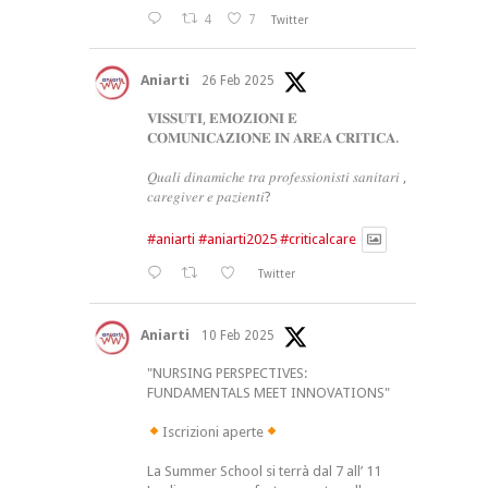
4
7
Twitter
Aniarti
26 Feb 2025
𝐕𝐈𝐒𝐒𝐔𝐓𝐈, 𝐄𝐌𝐎𝐙𝐈𝐎𝐍𝐈 𝐄
𝐂𝐎𝐌𝐔𝐍𝐈𝐂𝐀𝐙𝐈𝐎𝐍𝐄 𝐈𝐍 𝐀𝐑𝐄𝐀 𝐂𝐑𝐈𝐓𝐈𝐂𝐀.
𝑄𝑢𝑎𝑙𝑖 𝑑𝑖𝑛𝑎𝑚𝑖𝑐ℎ𝑒 𝑡𝑟𝑎 𝑝𝑟𝑜𝑓𝑒𝑠𝑠𝑖𝑜𝑛𝑖𝑠𝑡𝑖 𝑠𝑎𝑛𝑖𝑡𝑎𝑟𝑖 ,
𝑐𝑎𝑟𝑒𝑔𝑖𝑣𝑒𝑟 𝑒 𝑝𝑎𝑧𝑖𝑒𝑛𝑡𝑖?
#aniarti
#aniarti2025
#criticalcare
Twitter
Aniarti
10 Feb 2025
"NURSING PERSPECTIVES:
FUNDAMENTALS MEET INNOVATIONS"
Iscrizioni aperte
La Summer School si terrà dal 7 all’ 11