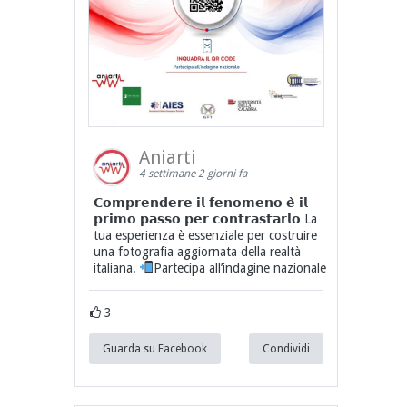
Aniarti
4 settimane 2 giorni fa
𝗖𝗼𝗺𝗽𝗿𝗲𝗻𝗱𝗲𝗿𝗲 𝗶𝗹 𝗳𝗲𝗻𝗼𝗺𝗲𝗻𝗼 𝗲̀ 𝗶𝗹
𝗽𝗿𝗶𝗺𝗼 𝗽𝗮𝘀𝘀𝗼 𝗽𝗲𝗿 𝗰𝗼𝗻𝘁𝗿𝗮𝘀𝘁𝗮𝗿𝗹𝗼 La
tua esperienza è essenziale per costruire
una fotografia aggiornata della realtà
italiana.
Partecipa all’indagine nazionale
3
Guarda su Facebook
Condividi