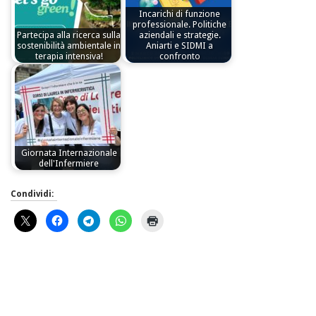
Incarichi di funzione
professionale. Politiche
Partecipa alla ricerca sulla
aziendali e strategie.
sostenibilità ambientale in
Aniarti e SIDMI a
terapia intensiva!
confronto
Giornata Internazionale
dell'Infermiere
Condividi: