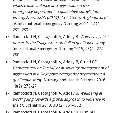
which cause violence and aggression in the
emergency department: a qualitative study”. Int.
Emerg. Nurs. 22(3) (2014), 134–139 by Angland, S., et
al.
International Emergency Nursing 2014, 22 (4),
232–233.
Ramacciati N, Ceccagnoli A, Addey B.
Violence against
nurses in the Triage Area: an Italian qualitative study
.
International Emergency Nursing 2015, 23(4), 274-
280.
Ramacciati N, Ceccagnoli A, Addey B,
Giusti GD.
Commentary on Tan MF et al. Nursing management of
aggression in a Singapore emergency department: A
qualitative study.
Nursing and Health Sciences 2016,
18(2): 270-271.
Ramacciati N, Ceccagnoli A, Addey B.
Wellbeing at
work: going towards a global approach to violence in
the ER.
Scenario 2013, 30 (2), S51–S52.
Ramacciati N, Ceccagnoli A, Addey B, Lumini E,