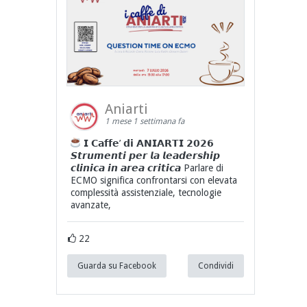
Aniarti
1 mese 1 settimana fa
𝗜 𝗖𝗮𝗳𝗳𝗲’ 𝗱𝗶 𝗔𝗡𝗜𝗔𝗥𝗧𝗜 𝟮𝟬𝟮𝟲
𝙎𝙩𝙧𝙪𝙢𝙚𝙣𝙩𝙞 𝙥𝙚𝙧 𝙡𝙖 𝙡𝙚𝙖𝙙𝙚𝙧𝙨𝙝𝙞𝙥
𝙘𝙡𝙞𝙣𝙞𝙘𝙖 𝙞𝙣 𝙖𝙧𝙚𝙖 𝙘𝙧𝙞𝙩𝙞𝙘𝙖 Parlare di
ECMO significa confrontarsi con elevata
complessità assistenziale, tecnologie
avanzate,
22
Guarda su Facebook
Condividi