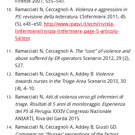
Firenze 2007, 535–541.
Ramacciati N, Ceccagnoli A.
Violenza e aggressioni in
PS: revisione della letteratura.
L’Infermiere 2011, 45
(5), e43–e50.
http://www.ipasvi.it/ecm/rivista-
linfermiere/rivista-linfermiere-page-5-articolo-
54.htm
Ramacciati N, Ceccagnoli A.
The “cost” of violence and
abuse suffered by ER operators
. Scenario 2012, 29 (2),
S27.
Ramacciati N, Ceccagnoli A, Addey B.
Violence
towards nurses in the Triage Area
.
Scenario 2013, 30
(4), 4–10.
Ramacciati N,
Atti di violenza verso gli infermieri di
triage. Risultati di 5 anni di monitoraggio
.
Esperienza
del PS di Perugia.
XXXIV Congresso Nazionale
ANIARTI, Riva del Garda 2015.
Ramacciati N, Ceccagnoli A, Addey B, Giusti
GD.
Comment on: “Nurses’ perceptions of the factors