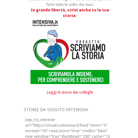
farlo tutte le volte che vuoi.
In grande libertà, scrivi anche tu la tua
storia:
Leggi le storie dei colleghi
STORIE DA VISSUTO INTENSIVA
[wp_rss_retriever
url="https://vissuto.intensiva.it/feed" items="5"
excerpt="50" read_more="true" credits="false"
new_window="true" thumbnail="200" cache="12