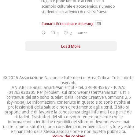
Luglio e pone un forte accento sullo
scambio culturale e accademico, riunendo
studenti e accademici di diversi Paesi.
#aniarti
#criticalcare
#nursing
1
2
Twitter
Load More
© 2026 Associazione Nazionale Infermieri di Area Critica. Tutti i diritti
riservati.
ANIARTI E-mail: aniarti@aniarti.it - tel. 3404045367 - P.IVA:
01263930305 Per problemi sul sito: webmaster@aniarti.it Tutti i
contenuti del sito sono tutelati dalla licenze Creative Commons 2.5
(by-nc-sa) Le informazioni contenute in questo sito sono rivolte ai
professionisti della salute e non direttamente agli utenti. Il sito si
propone anche di favorire la conoscenza degli infermieri da parte dei
cittadini. I visitatori del sito devono tenere presente che le
informazioni scientifiche reperibili nel sito non devono essere mai
usate come sostituto di una consulenza infermieristica. Il sito è gestito
e finanziato dalla stessa associazione e non accetta pubblicità.
Policy dei cookies