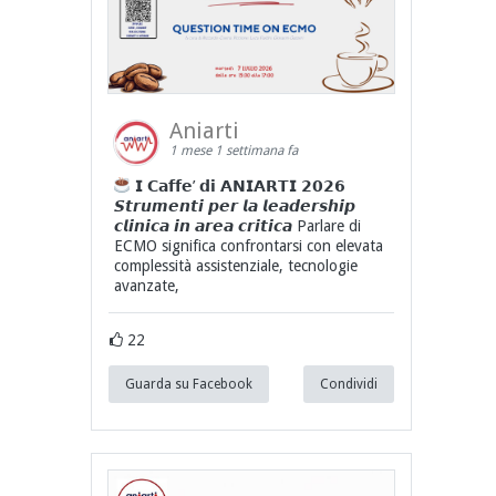
Aniarti
1 mese 1 settimana fa
𝗜 𝗖𝗮𝗳𝗳𝗲’ 𝗱𝗶 𝗔𝗡𝗜𝗔𝗥𝗧𝗜 𝟮𝟬𝟮𝟲
𝙎𝙩𝙧𝙪𝙢𝙚𝙣𝙩𝙞 𝙥𝙚𝙧 𝙡𝙖 𝙡𝙚𝙖𝙙𝙚𝙧𝙨𝙝𝙞𝙥
𝙘𝙡𝙞𝙣𝙞𝙘𝙖 𝙞𝙣 𝙖𝙧𝙚𝙖 𝙘𝙧𝙞𝙩𝙞𝙘𝙖 Parlare di
ECMO significa confrontarsi con elevata
complessità assistenziale, tecnologie
avanzate,
22
Guarda su Facebook
Condividi