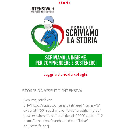
storia:
Leggi le storie dei colleghi
STORIE DA VISSUTO INTENSIVA
[wp_rss_retriever
url="https://vissuto.intensiva.it/feed" items="5"
excerpt="50" read_more="true" credits="false"
new_window="true" thumbnail="200" cache="12
hours" orderby="random" date="false"
source="false"]