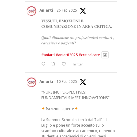
Aniarti
26 Feb 2025
𝐕𝐈𝐒𝐒𝐔𝐓𝐈, 𝐄𝐌𝐎𝐙𝐈𝐎𝐍𝐈 𝐄
𝐂𝐎𝐌𝐔𝐍𝐈𝐂𝐀𝐙𝐈𝐎𝐍𝐄 𝐈𝐍 𝐀𝐑𝐄𝐀 𝐂𝐑𝐈𝐓𝐈𝐂𝐀.
𝑄𝑢𝑎𝑙𝑖 𝑑𝑖𝑛𝑎𝑚𝑖𝑐ℎ𝑒 𝑡𝑟𝑎 𝑝𝑟𝑜𝑓𝑒𝑠𝑠𝑖𝑜𝑛𝑖𝑠𝑡𝑖 𝑠𝑎𝑛𝑖𝑡𝑎𝑟𝑖 ,
𝑐𝑎𝑟𝑒𝑔𝑖𝑣𝑒𝑟 𝑒 𝑝𝑎𝑧𝑖𝑒𝑛𝑡𝑖?
#aniarti
#aniarti2025
#criticalcare
Twitter
Aniarti
10 Feb 2025
"NURSING PERSPECTIVES:
FUNDAMENTALS MEET INNOVATIONS"
Iscrizioni aperte
La Summer School si terrà dal 7 all’ 11
Luglio e pone un forte accento sullo
scambio culturale e accademico, riunendo
studenti e accademici di diversi Paesi.