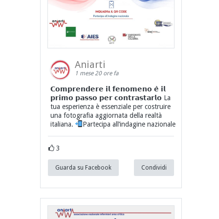
Aniarti
1 mese 20 ore fa
𝗖𝗼𝗺𝗽𝗿𝗲𝗻𝗱𝗲𝗿𝗲 𝗶𝗹 𝗳𝗲𝗻𝗼𝗺𝗲𝗻𝗼 𝗲̀ 𝗶𝗹
𝗽𝗿𝗶𝗺𝗼 𝗽𝗮𝘀𝘀𝗼 𝗽𝗲𝗿 𝗰𝗼𝗻𝘁𝗿𝗮𝘀𝘁𝗮𝗿𝗹𝗼 La
tua esperienza è essenziale per costruire
una fotografia aggiornata della realtà
italiana.
Partecipa all’indagine nazionale
3
Guarda su Facebook
Condividi