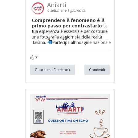
Aniarti
4 settimane 1 giorno fa
𝗖𝗼𝗺𝗽𝗿𝗲𝗻𝗱𝗲𝗿𝗲 𝗶𝗹 𝗳𝗲𝗻𝗼𝗺𝗲𝗻𝗼 𝗲̀ 𝗶𝗹
𝗽𝗿𝗶𝗺𝗼 𝗽𝗮𝘀𝘀𝗼 𝗽𝗲𝗿 𝗰𝗼𝗻𝘁𝗿𝗮𝘀𝘁𝗮𝗿𝗹𝗼 La
tua esperienza è essenziale per costruire
una fotografia aggiornata della realtà
italiana.
Partecipa all’indagine nazionale
3
Guarda su Facebook
Condividi