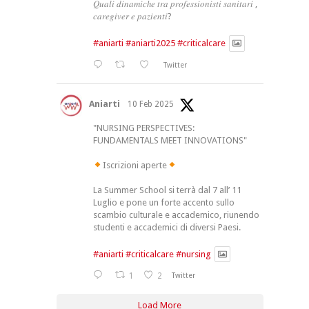
𝑄𝑢𝑎𝑙𝑖 𝑑𝑖𝑛𝑎𝑚𝑖𝑐ℎ𝑒 𝑡𝑟𝑎 𝑝𝑟𝑜𝑓𝑒𝑠𝑠𝑖𝑜𝑛𝑖𝑠𝑡𝑖 𝑠𝑎𝑛𝑖𝑡𝑎𝑟𝑖 ,
𝑐𝑎𝑟𝑒𝑔𝑖𝑣𝑒𝑟 𝑒 𝑝𝑎𝑧𝑖𝑒𝑛𝑡𝑖?
#aniarti
#aniarti2025
#criticalcare
Twitter
Aniarti
10 Feb 2025
"NURSING PERSPECTIVES:
FUNDAMENTALS MEET INNOVATIONS"
Iscrizioni aperte
La Summer School si terrà dal 7 all’ 11
Luglio e pone un forte accento sullo
scambio culturale e accademico, riunendo
studenti e accademici di diversi Paesi.
#aniarti
#criticalcare
#nursing
1
2
Twitter
Load More