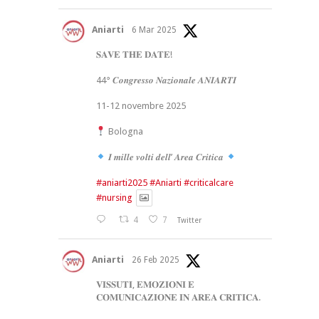
Aniarti
6 Mar 2025
𝐒𝐀𝐕𝐄 𝐓𝐇𝐄 𝐃𝐀𝐓𝐄!
44° 𝑪𝒐𝒏𝒈𝒓𝒆𝒔𝒔𝒐 𝑵𝒂𝒛𝒊𝒐𝒏𝒂𝒍𝒆 𝑨𝑵𝑰𝑨𝑹𝑻𝑰
11-12 novembre 2025
Bologna
𝑰 𝒎𝒊𝒍𝒍𝒆 𝒗𝒐𝒍𝒕𝒊 𝒅𝒆𝒍𝒍’ 𝑨𝒓𝒆𝒂 𝑪𝒓𝒊𝒕𝒊𝒄𝒂
#aniarti2025
#Aniarti
#criticalcare
#nursing
4
7
Twitter
Aniarti
26 Feb 2025
𝐕𝐈𝐒𝐒𝐔𝐓𝐈, 𝐄𝐌𝐎𝐙𝐈𝐎𝐍𝐈 𝐄
𝐂𝐎𝐌𝐔𝐍𝐈𝐂𝐀𝐙𝐈𝐎𝐍𝐄 𝐈𝐍 𝐀𝐑𝐄𝐀 𝐂𝐑𝐈𝐓𝐈𝐂𝐀.