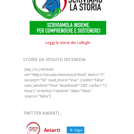
Leggi le storie dei colleghi
STORIE DA VISSUTO INTENSIVA
[wp_rss_retriever
url="https://vissuto.intensiva.it/feed" items="5"
excerpt="50" read_more="true" credits="false"
new_window="true" thumbnail="200" cache="12
hours" orderby="random" date="false"
source="false"]
TWITTER ANIARTI_
Aniarti
Segui