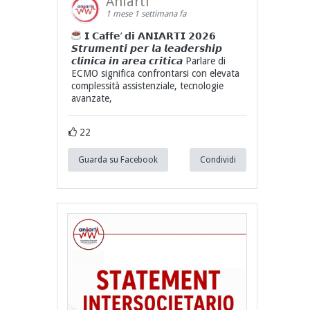
Aniarti
1 mese 1 settimana fa
𝗜 𝗖𝗮𝗳𝗳𝗲’ 𝗱𝗶 𝗔𝗡𝗜𝗔𝗥𝗧𝗜 𝟮𝟬𝟮𝟲
𝙎𝙩𝙧𝙪𝙢𝙚𝙣𝙩𝙞 𝙥𝙚𝙧 𝙡𝙖 𝙡𝙚𝙖𝙙𝙚𝙧𝙨𝙝𝙞𝙥
𝙘𝙡𝙞𝙣𝙞𝙘𝙖 𝙞𝙣 𝙖𝙧𝙚𝙖 𝙘𝙧𝙞𝙩𝙞𝙘𝙖 Parlare di
ECMO significa confrontarsi con elevata
complessità assistenziale, tecnologie
avanzate,
22
Guarda su Facebook
Condividi