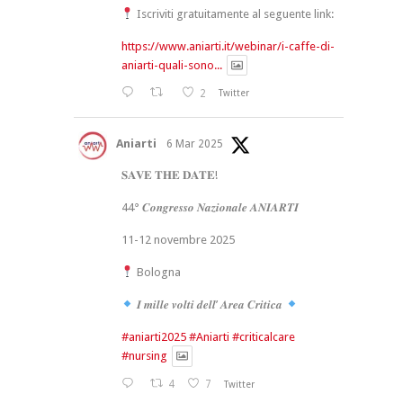
Iscriviti gratuitamente al seguente link:
https://www.aniarti.it/webinar/i-caffe-di-
aniarti-quali-sono...
2
Twitter
Aniarti
6 Mar 2025
𝐒𝐀𝐕𝐄 𝐓𝐇𝐄 𝐃𝐀𝐓𝐄!
44° 𝑪𝒐𝒏𝒈𝒓𝒆𝒔𝒔𝒐 𝑵𝒂𝒛𝒊𝒐𝒏𝒂𝒍𝒆 𝑨𝑵𝑰𝑨𝑹𝑻𝑰
11-12 novembre 2025
Bologna
𝑰 𝒎𝒊𝒍𝒍𝒆 𝒗𝒐𝒍𝒕𝒊 𝒅𝒆𝒍𝒍’ 𝑨𝒓𝒆𝒂 𝑪𝒓𝒊𝒕𝒊𝒄𝒂
#aniarti2025
#Aniarti
#criticalcare
#nursing
4
7
Twitter