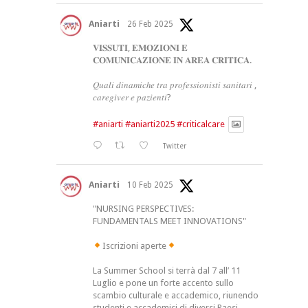
Aniarti
26 Feb 2025
𝐕𝐈𝐒𝐒𝐔𝐓𝐈, 𝐄𝐌𝐎𝐙𝐈𝐎𝐍𝐈 𝐄
𝐂𝐎𝐌𝐔𝐍𝐈𝐂𝐀𝐙𝐈𝐎𝐍𝐄 𝐈𝐍 𝐀𝐑𝐄𝐀 𝐂𝐑𝐈𝐓𝐈𝐂𝐀.
𝑄𝑢𝑎𝑙𝑖 𝑑𝑖𝑛𝑎𝑚𝑖𝑐ℎ𝑒 𝑡𝑟𝑎 𝑝𝑟𝑜𝑓𝑒𝑠𝑠𝑖𝑜𝑛𝑖𝑠𝑡𝑖 𝑠𝑎𝑛𝑖𝑡𝑎𝑟𝑖 ,
𝑐𝑎𝑟𝑒𝑔𝑖𝑣𝑒𝑟 𝑒 𝑝𝑎𝑧𝑖𝑒𝑛𝑡𝑖?
#aniarti
#aniarti2025
#criticalcare
Twitter
Aniarti
10 Feb 2025
"NURSING PERSPECTIVES:
FUNDAMENTALS MEET INNOVATIONS"
Iscrizioni aperte
La Summer School si terrà dal 7 all’ 11
Luglio e pone un forte accento sullo
scambio culturale e accademico, riunendo
studenti e accademici di diversi Paesi.