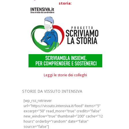
storia:
Leggi le storie dei colleghi
STORIE DA VISSUTO INTENSIVA
[wp_rss_retriever
url="https://vissuto.intensiva.it/feed" items="5"
excerpt="50" read_more="true" credits="false"
new_window="true" thumbnail="200" cache="12
hours" orderby="random" date="false"
source="false"]