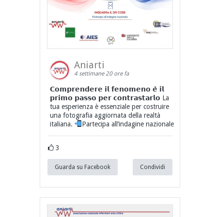
Aniarti
4 settimane 20 ore fa
𝗖𝗼𝗺𝗽𝗿𝗲𝗻𝗱𝗲𝗿𝗲 𝗶𝗹 𝗳𝗲𝗻𝗼𝗺𝗲𝗻𝗼 𝗲̀ 𝗶𝗹
𝗽𝗿𝗶𝗺𝗼 𝗽𝗮𝘀𝘀𝗼 𝗽𝗲𝗿 𝗰𝗼𝗻𝘁𝗿𝗮𝘀𝘁𝗮𝗿𝗹𝗼 La
tua esperienza è essenziale per costruire
una fotografia aggiornata della realtà
italiana.
Partecipa all’indagine nazionale
3
Guarda su Facebook
Condividi