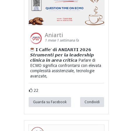
Aniarti
1 mese 1 settimana fa
𝗜 𝗖𝗮𝗳𝗳𝗲’ 𝗱𝗶 𝗔𝗡𝗜𝗔𝗥𝗧𝗜 𝟮𝟬𝟮𝟲
𝙎𝙩𝙧𝙪𝙢𝙚𝙣𝙩𝙞 𝙥𝙚𝙧 𝙡𝙖 𝙡𝙚𝙖𝙙𝙚𝙧𝙨𝙝𝙞𝙥
𝙘𝙡𝙞𝙣𝙞𝙘𝙖 𝙞𝙣 𝙖𝙧𝙚𝙖 𝙘𝙧𝙞𝙩𝙞𝙘𝙖 Parlare di
ECMO significa confrontarsi con elevata
complessità assistenziale, tecnologie
avanzate,
22
Guarda su Facebook
Condividi