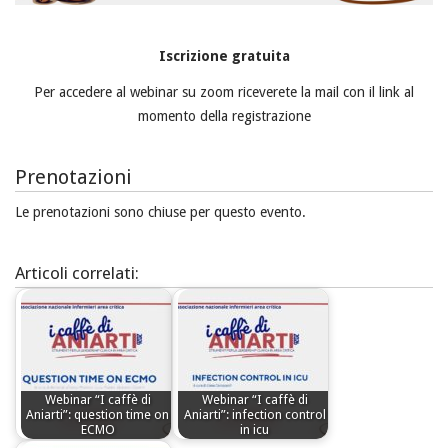
Iscrizione gratuita
Per accedere al webinar su zoom riceverete la mail con il link al
momento della registrazione
Prenotazioni
Le prenotazioni sono chiuse per questo evento.
Articoli correlati:
Webinar “I caffè di
Webinar “I caffè di
Aniarti”: question time on
Aniarti”: infection control
ECMO
in icu