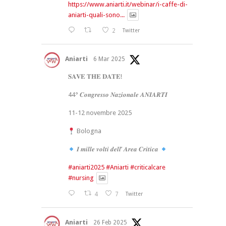
https://www.aniarti.it/webinar/i-caffe-di-
aniarti-quali-sono...
2
Twitter
Aniarti
6 Mar 2025
𝐒𝐀𝐕𝐄 𝐓𝐇𝐄 𝐃𝐀𝐓𝐄!
44° 𝑪𝒐𝒏𝒈𝒓𝒆𝒔𝒔𝒐 𝑵𝒂𝒛𝒊𝒐𝒏𝒂𝒍𝒆 𝑨𝑵𝑰𝑨𝑹𝑻𝑰
11-12 novembre 2025
Bologna
𝑰 𝒎𝒊𝒍𝒍𝒆 𝒗𝒐𝒍𝒕𝒊 𝒅𝒆𝒍𝒍’ 𝑨𝒓𝒆𝒂 𝑪𝒓𝒊𝒕𝒊𝒄𝒂
#aniarti2025
#Aniarti
#criticalcare
#nursing
4
7
Twitter
Aniarti
26 Feb 2025