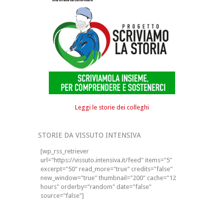
Leggi le storie dei colleghi
STORIE DA VISSUTO INTENSIVA
[wp_rss_retriever
url="https://vissuto.intensiva.it/feed" items="5"
excerpt="50" read_more="true" credits="false"
new_window="true" thumbnail="200" cache="12
hours" orderby="random" date="false"
source="false"]