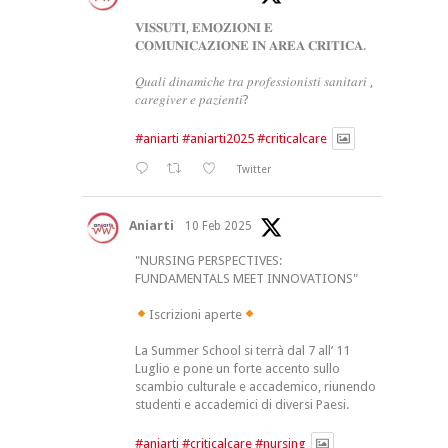
𝐕𝐈𝐒𝐒𝐔𝐓𝐈, 𝐄𝐌𝐎𝐙𝐈𝐎𝐍𝐈 𝐄
𝐂𝐎𝐌𝐔𝐍𝐈𝐂𝐀𝐙𝐈𝐎𝐍𝐄 𝐈𝐍 𝐀𝐑𝐄𝐀 𝐂𝐑𝐈𝐓𝐈𝐂𝐀.
𝑄𝑢𝑎𝑙𝑖 𝑑𝑖𝑛𝑎𝑚𝑖𝑐ℎ𝑒 𝑡𝑟𝑎 𝑝𝑟𝑜𝑓𝑒𝑠𝑠𝑖𝑜𝑛𝑖𝑠𝑡𝑖 𝑠𝑎𝑛𝑖𝑡𝑎𝑟𝑖 ,
𝑐𝑎𝑟𝑒𝑔𝑖𝑣𝑒𝑟 𝑒 𝑝𝑎𝑧𝑖𝑒𝑛𝑡𝑖?
#aniarti
#aniarti2025
#criticalcare
Twitter
Aniarti
10 Feb 2025
"NURSING PERSPECTIVES:
FUNDAMENTALS MEET INNOVATIONS"
Iscrizioni aperte
La Summer School si terrà dal 7 all’ 11
Luglio e pone un forte accento sullo
scambio culturale e accademico, riunendo
studenti e accademici di diversi Paesi.
#aniarti
#criticalcare
#nursing