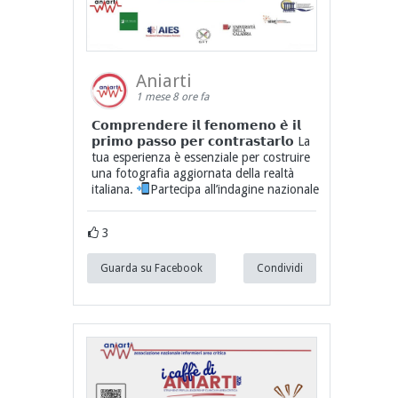
Aniarti
1 mese 8 ore fa
𝗖𝗼𝗺𝗽𝗿𝗲𝗻𝗱𝗲𝗿𝗲 𝗶𝗹 𝗳𝗲𝗻𝗼𝗺𝗲𝗻𝗼 𝗲̀ 𝗶𝗹
𝗽𝗿𝗶𝗺𝗼 𝗽𝗮𝘀𝘀𝗼 𝗽𝗲𝗿 𝗰𝗼𝗻𝘁𝗿𝗮𝘀𝘁𝗮𝗿𝗹𝗼 La
tua esperienza è essenziale per costruire
una fotografia aggiornata della realtà
italiana.
Partecipa all’indagine nazionale
3
Guarda su Facebook
Condividi