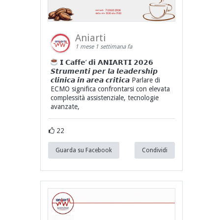
Aniarti
1 mese 1 settimana fa
𝗜 𝗖𝗮𝗳𝗳𝗲’ 𝗱𝗶 𝗔𝗡𝗜𝗔𝗥𝗧𝗜 𝟮𝟬𝟮𝟲
𝙎𝙩𝙧𝙪𝙢𝙚𝙣𝙩𝙞 𝙥𝙚𝙧 𝙡𝙖 𝙡𝙚𝙖𝙙𝙚𝙧𝙨𝙝𝙞𝙥
𝙘𝙡𝙞𝙣𝙞𝙘𝙖 𝙞𝙣 𝙖𝙧𝙚𝙖 𝙘𝙧𝙞𝙩𝙞𝙘𝙖 Parlare di
ECMO significa confrontarsi con elevata
complessità assistenziale, tecnologie
avanzate,
22
Guarda su Facebook
Condividi