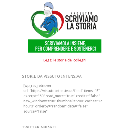
Leggi le storie dei colleghi
STORIE DA VISSUTO INTENSIVA
[wp_rss_retriever
url="https://vissuto.intensiva.it/feed" items="5"
excerpt="50" read_more="true" credits="false"
new_window="true" thumbnail="200" cache="12
hours" orderby="random" date="false"
source="false"]
TWITTER ANIARTI_