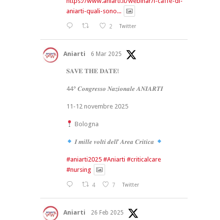
https://www.aniarti.it/webinar/i-caffe-di-
aniarti-quali-sono...
2
Twitter
Aniarti
6 Mar 2025
𝐒𝐀𝐕𝐄 𝐓𝐇𝐄 𝐃𝐀𝐓𝐄!
44° 𝑪𝒐𝒏𝒈𝒓𝒆𝒔𝒔𝒐 𝑵𝒂𝒛𝒊𝒐𝒏𝒂𝒍𝒆 𝑨𝑵𝑰𝑨𝑹𝑻𝑰
11-12 novembre 2025
Bologna
𝑰 𝒎𝒊𝒍𝒍𝒆 𝒗𝒐𝒍𝒕𝒊 𝒅𝒆𝒍𝒍’ 𝑨𝒓𝒆𝒂 𝑪𝒓𝒊𝒕𝒊𝒄𝒂
#aniarti2025
#Aniarti
#criticalcare
#nursing
4
7
Twitter
Aniarti
26 Feb 2025