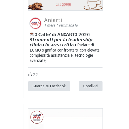
Aniarti
1 mese 1 settimana fa
𝗜 𝗖𝗮𝗳𝗳𝗲’ 𝗱𝗶 𝗔𝗡𝗜𝗔𝗥𝗧𝗜 𝟮𝟬𝟮𝟲
𝙎𝙩𝙧𝙪𝙢𝙚𝙣𝙩𝙞 𝙥𝙚𝙧 𝙡𝙖 𝙡𝙚𝙖𝙙𝙚𝙧𝙨𝙝𝙞𝙥
𝙘𝙡𝙞𝙣𝙞𝙘𝙖 𝙞𝙣 𝙖𝙧𝙚𝙖 𝙘𝙧𝙞𝙩𝙞𝙘𝙖 Parlare di
ECMO significa confrontarsi con elevata
complessità assistenziale, tecnologie
avanzate,
22
Guarda su Facebook
Condividi