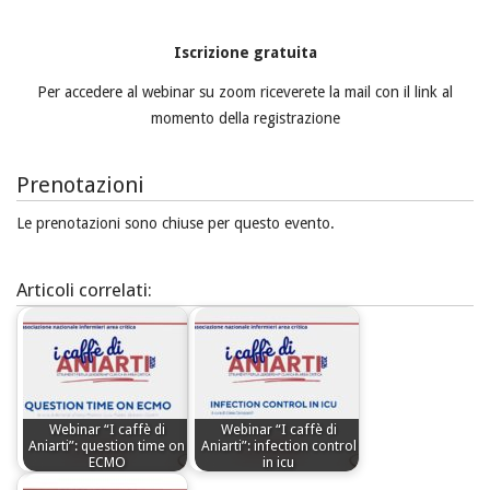
Iscrizione gratuita
Per accedere al webinar su zoom riceverete la mail con il link al
momento della registrazione
Prenotazioni
Le prenotazioni sono chiuse per questo evento.
Articoli correlati:
Webinar “I caffè di
Webinar “I caffè di
Aniarti”: question time on
Aniarti”: infection control
ECMO
in icu