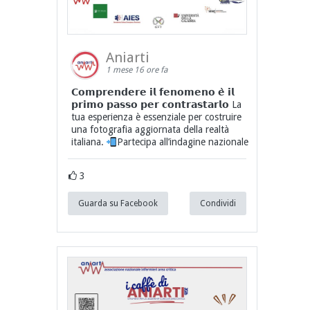
Aniarti
1 mese 16 ore fa
𝗖𝗼𝗺𝗽𝗿𝗲𝗻𝗱𝗲𝗿𝗲 𝗶𝗹 𝗳𝗲𝗻𝗼𝗺𝗲𝗻𝗼 𝗲̀ 𝗶𝗹
𝗽𝗿𝗶𝗺𝗼 𝗽𝗮𝘀𝘀𝗼 𝗽𝗲𝗿 𝗰𝗼𝗻𝘁𝗿𝗮𝘀𝘁𝗮𝗿𝗹𝗼 La
tua esperienza è essenziale per costruire
una fotografia aggiornata della realtà
italiana.
Partecipa all’indagine nazionale
3
Guarda su Facebook
Condividi