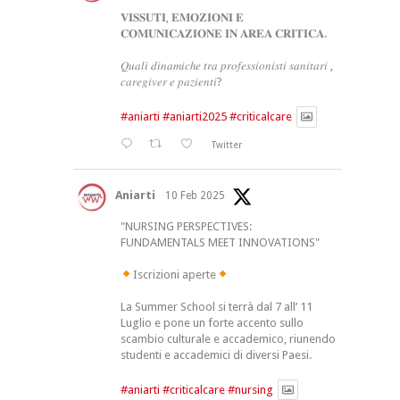
𝐕𝐈𝐒𝐒𝐔𝐓𝐈, 𝐄𝐌𝐎𝐙𝐈𝐎𝐍𝐈 𝐄
𝐂𝐎𝐌𝐔𝐍𝐈𝐂𝐀𝐙𝐈𝐎𝐍𝐄 𝐈𝐍 𝐀𝐑𝐄𝐀 𝐂𝐑𝐈𝐓𝐈𝐂𝐀.
𝑄𝑢𝑎𝑙𝑖 𝑑𝑖𝑛𝑎𝑚𝑖𝑐ℎ𝑒 𝑡𝑟𝑎 𝑝𝑟𝑜𝑓𝑒𝑠𝑠𝑖𝑜𝑛𝑖𝑠𝑡𝑖 𝑠𝑎𝑛𝑖𝑡𝑎𝑟𝑖 ,
𝑐𝑎𝑟𝑒𝑔𝑖𝑣𝑒𝑟 𝑒 𝑝𝑎𝑧𝑖𝑒𝑛𝑡𝑖?
#aniarti
#aniarti2025
#criticalcare
Twitter
Aniarti
10 Feb 2025
"NURSING PERSPECTIVES:
FUNDAMENTALS MEET INNOVATIONS"
Iscrizioni aperte
La Summer School si terrà dal 7 all’ 11
Luglio e pone un forte accento sullo
scambio culturale e accademico, riunendo
studenti e accademici di diversi Paesi.
#aniarti
#criticalcare
#nursing