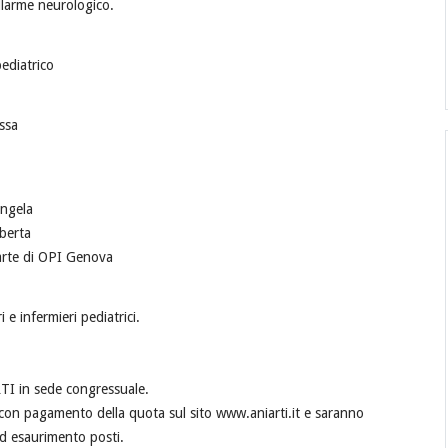
allarme neurologico.
pediatrico
ssa
Angela
berta
arte di OPI Genova
 e infermieri pediatrici.
ARTI in sede congressuale.
 con pagamento della quota sul sito www.aniarti.it e saranno
ad esaurimento posti.