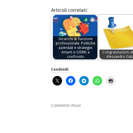
Articoli correlati:
Incarichi di funzione
professionale. Politiche
aziendali e strategie.
Aniarti e SIDMI a
Congratulazioni al
confronto
Alessandro Gala
Condividi:
Commenti chiusi