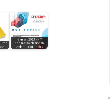
#aniarti2025 - 44'
 Prof.
Congresso Nazionale
zzi
Aniarti - Hot Topics
A