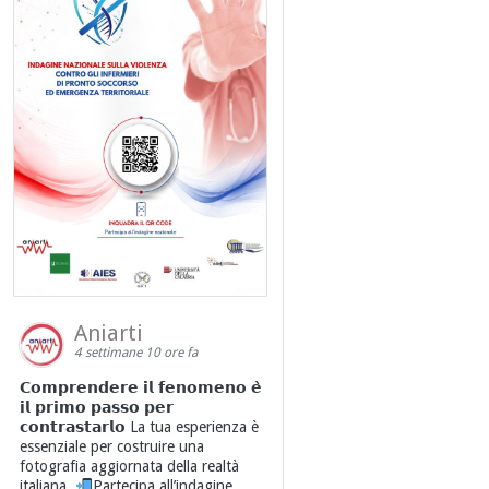
Aniarti
4 settimane 10 ore fa
𝗖𝗼𝗺𝗽𝗿𝗲𝗻𝗱𝗲𝗿𝗲 𝗶𝗹 𝗳𝗲𝗻𝗼𝗺𝗲𝗻𝗼 𝗲̀
𝗶𝗹 𝗽𝗿𝗶𝗺𝗼 𝗽𝗮𝘀𝘀𝗼 𝗽𝗲𝗿
𝗰𝗼𝗻𝘁𝗿𝗮𝘀𝘁𝗮𝗿𝗹𝗼 La tua esperienza è
essenziale per costruire una
fotografia aggiornata della realtà
italiana.
Partecipa all’indagine