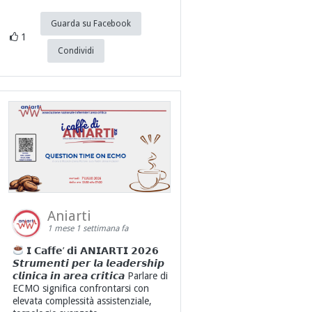
Guarda su Facebook
1
Condividi
Aniarti
1 mese 1 settimana fa
𝗜 𝗖𝗮𝗳𝗳𝗲’ 𝗱𝗶 𝗔𝗡𝗜𝗔𝗥𝗧𝗜 𝟮𝟬𝟮𝟲
𝙎𝙩𝙧𝙪𝙢𝙚𝙣𝙩𝙞 𝙥𝙚𝙧 𝙡𝙖 𝙡𝙚𝙖𝙙𝙚𝙧𝙨𝙝𝙞𝙥
𝙘𝙡𝙞𝙣𝙞𝙘𝙖 𝙞𝙣 𝙖𝙧𝙚𝙖 𝙘𝙧𝙞𝙩𝙞𝙘𝙖 Parlare di
ECMO significa confrontarsi con
elevata complessità assistenziale,