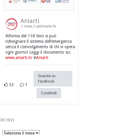
Aniarti
1 mese 2 settimane fa
Riforma del 118 Non si può
ridisegnare il sistema dell’emergenza
senza il coinvolgimento di chi vi opera
ogni giorno! Leggi il documento su:
www.aniarti.it/
#
Aniarti
Guarda su
Facebook
33
1
Condividi
RCHIVI
Archivi