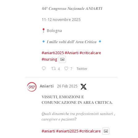
44° 𝑪𝒐𝒏𝒈𝒓𝒆𝒔𝒔𝒐 𝑵𝒂𝒛𝒊𝒐𝒏𝒂𝒍𝒆 𝑨𝑵𝑰𝑨𝑹𝑻𝑰
11-12 novembre 2025
Bologna
𝑰 𝒎𝒊𝒍𝒍𝒆 𝒗𝒐𝒍𝒕𝒊 𝒅𝒆𝒍𝒍’ 𝑨𝒓𝒆𝒂 𝑪𝒓𝒊𝒕𝒊𝒄𝒂
#aniarti2025
#Aniarti
#criticalcare
#nursing
4
7
Twitter
Aniarti
26 Feb 2025
𝐕𝐈𝐒𝐒𝐔𝐓𝐈, 𝐄𝐌𝐎𝐙𝐈𝐎𝐍𝐈 𝐄
𝐂𝐎𝐌𝐔𝐍𝐈𝐂𝐀𝐙𝐈𝐎𝐍𝐄 𝐈𝐍 𝐀𝐑𝐄𝐀 𝐂𝐑𝐈𝐓𝐈𝐂𝐀.
𝑄𝑢𝑎𝑙𝑖 𝑑𝑖𝑛𝑎𝑚𝑖𝑐ℎ𝑒 𝑡𝑟𝑎 𝑝𝑟𝑜𝑓𝑒𝑠𝑠𝑖𝑜𝑛𝑖𝑠𝑡𝑖 𝑠𝑎𝑛𝑖𝑡𝑎𝑟𝑖 ,
𝑐𝑎𝑟𝑒𝑔𝑖𝑣𝑒𝑟 𝑒 𝑝𝑎𝑧𝑖𝑒𝑛𝑡𝑖?
#aniarti
#aniarti2025
#criticalcare