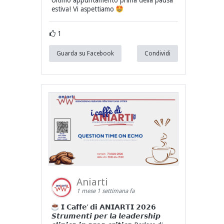
Ultimo appuntamento prima della pausa
estiva! Vi aspettiamo
1
Guarda su Facebook
Condividi
Aniarti
1 mese 1 settimana fa
𝗜 𝗖𝗮𝗳𝗳𝗲’ 𝗱𝗶 𝗔𝗡𝗜𝗔𝗥𝗧𝗜 𝟮𝟬𝟮𝟲
𝙎𝙩𝙧𝙪𝙢𝙚𝙣𝙩𝙞 𝙥𝙚𝙧 𝙡𝙖 𝙡𝙚𝙖𝙙𝙚𝙧𝙨𝙝𝙞𝙥