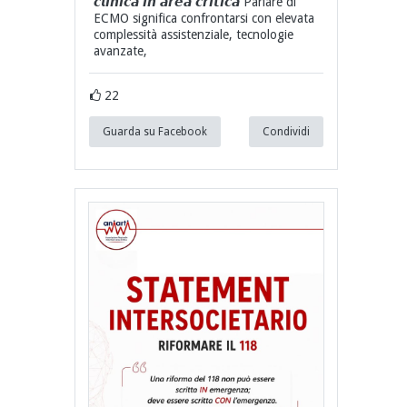
𝙘𝙡𝙞𝙣𝙞𝙘𝙖 𝙞𝙣 𝙖𝙧𝙚𝙖 𝙘𝙧𝙞𝙩𝙞𝙘𝙖 Parlare di
ECMO significa confrontarsi con elevata
complessità assistenziale, tecnologie
avanzate,
22
Guarda su Facebook
Condividi