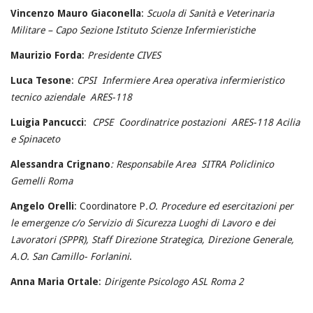
Vincenzo Mauro
Giaconella
:
Scuola di Sanità e Veterinaria
Militare – Capo Sezione Istituto Scienze Infermieristiche
Maurizio
Forda
:
Presidente CIVES
Luca Tesone
:
CPSI Infermiere Area operativa infermieristico
tecnico aziendale ARES-118
Luigia
Pancucci
:
CPSE Coordinatrice postazioni ARES-118 Acilia
e
Spinaceto
Alessandra
Crignano
: Responsabile Area SITRA Policlinico
Gemelli Roma
Angelo Orelli
: Coordinatore P
.O. Procedure ed esercitazioni per
le emergenze c/o Servizio di Sicurezza Luoghi di Lavoro e dei
Lavoratori (SPPR), Staff Direzione Strategica, Direzione Generale,
A.O. San Camillo-
Forlanini
.
Anna Maria Ortale
:
Dirigente Psicologo ASL Roma 2