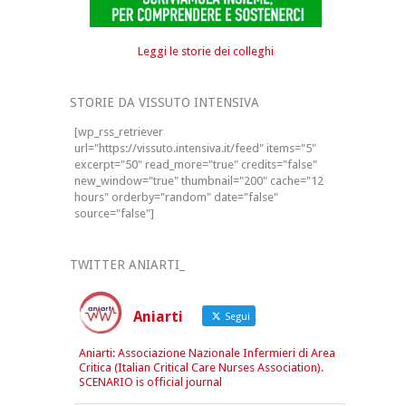
Leggi le storie dei colleghi
STORIE DA VISSUTO INTENSIVA
[wp_rss_retriever
url="https://vissuto.intensiva.it/feed" items="5"
excerpt="50" read_more="true" credits="false"
new_window="true" thumbnail="200" cache="12
hours" orderby="random" date="false"
source="false"]
TWITTER ANIARTI_
Aniarti
Segui
Aniarti: Associazione Nazionale Infermieri di Area
Critica (Italian Critical Care Nurses Association).
SCENARIO is official journal