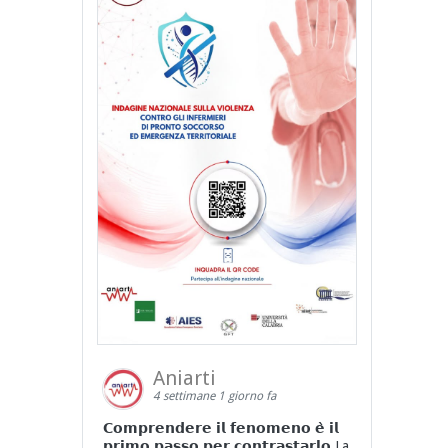
Aniarti
4 settimane 1 giorno fa
𝗖𝗼𝗺𝗽𝗿𝗲𝗻𝗱𝗲𝗿𝗲 𝗶𝗹 𝗳𝗲𝗻𝗼𝗺𝗲𝗻𝗼 𝗲̀ 𝗶𝗹
𝗽𝗿𝗶𝗺𝗼 𝗽𝗮𝘀𝘀𝗼 𝗽𝗲𝗿 𝗰𝗼𝗻𝘁𝗿𝗮𝘀𝘁𝗮𝗿𝗹𝗼 La