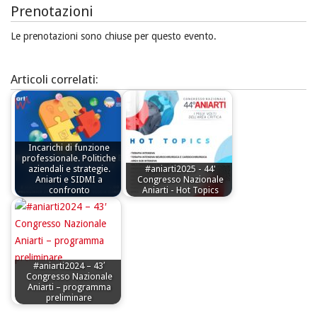
Prenotazioni
Le prenotazioni sono chiuse per questo evento.
Articoli correlati:
Incarichi di funzione
professionale. Politiche
aziendali e strategie.
#aniarti2025 - 44'
Aniarti e SIDMI a
Congresso Nazionale
confronto
Aniarti - Hot Topics
#aniarti2024 – 43′
Congresso Nazionale
Aniarti – programma
preliminare