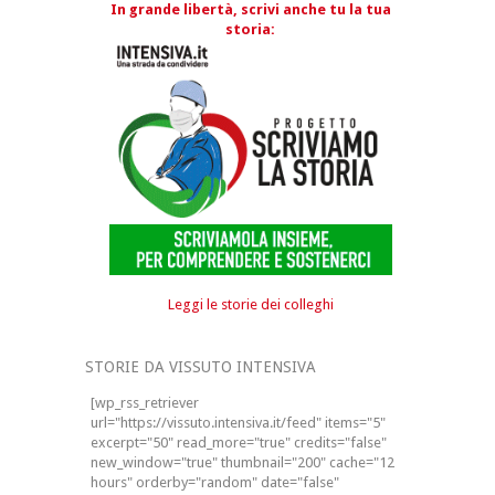
In grande libertà, scrivi anche tu la tua
storia:
Leggi le storie dei colleghi
STORIE DA VISSUTO INTENSIVA
[wp_rss_retriever
url="https://vissuto.intensiva.it/feed" items="5"
excerpt="50" read_more="true" credits="false"
new_window="true" thumbnail="200" cache="12
hours" orderby="random" date="false"