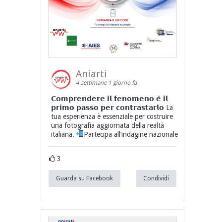
Aniarti
4 settimane 1 giorno fa
𝗖𝗼𝗺𝗽𝗿𝗲𝗻𝗱𝗲𝗿𝗲 𝗶𝗹 𝗳𝗲𝗻𝗼𝗺𝗲𝗻𝗼 𝗲̀ 𝗶𝗹
𝗽𝗿𝗶𝗺𝗼 𝗽𝗮𝘀𝘀𝗼 𝗽𝗲𝗿 𝗰𝗼𝗻𝘁𝗿𝗮𝘀𝘁𝗮𝗿𝗹𝗼 La
tua esperienza è essenziale per costruire
una fotografia aggiornata della realtà
italiana.
Partecipa all’indagine nazionale
3
Guarda su Facebook
Condividi