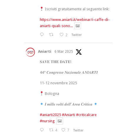
Iscriviti gratuitamente al seguente link:
https://www.aniarti.it/webinar/i-caffe-di-
aniarti-quali-sono...
2
Twitter
Aniarti
6 Mar 2025
𝐒𝐀𝐕𝐄 𝐓𝐇𝐄 𝐃𝐀𝐓𝐄!
44° 𝑪𝒐𝒏𝒈𝒓𝒆𝒔𝒔𝒐 𝑵𝒂𝒛𝒊𝒐𝒏𝒂𝒍𝒆 𝑨𝑵𝑰𝑨𝑹𝑻𝑰
11-12 novembre 2025
Bologna
𝑰 𝒎𝒊𝒍𝒍𝒆 𝒗𝒐𝒍𝒕𝒊 𝒅𝒆𝒍𝒍’ 𝑨𝒓𝒆𝒂 𝑪𝒓𝒊𝒕𝒊𝒄𝒂
#aniarti2025
#Aniarti
#criticalcare
#nursing
4
7
Twitter