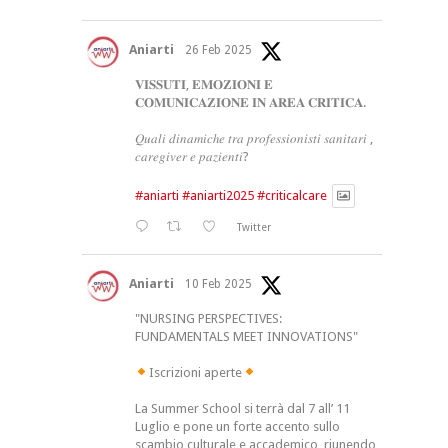
Aniarti
26 Feb 2025
𝐕𝐈𝐒𝐒𝐔𝐓𝐈, 𝐄𝐌𝐎𝐙𝐈𝐎𝐍𝐈 𝐄
𝐂𝐎𝐌𝐔𝐍𝐈𝐂𝐀𝐙𝐈𝐎𝐍𝐄 𝐈𝐍 𝐀𝐑𝐄𝐀 𝐂𝐑𝐈𝐓𝐈𝐂𝐀.
𝑄𝑢𝑎𝑙𝑖 𝑑𝑖𝑛𝑎𝑚𝑖𝑐ℎ𝑒 𝑡𝑟𝑎 𝑝𝑟𝑜𝑓𝑒𝑠𝑠𝑖𝑜𝑛𝑖𝑠𝑡𝑖 𝑠𝑎𝑛𝑖𝑡𝑎𝑟𝑖 ,
𝑐𝑎𝑟𝑒𝑔𝑖𝑣𝑒𝑟 𝑒 𝑝𝑎𝑧𝑖𝑒𝑛𝑡𝑖?
#aniarti
#aniarti2025
#criticalcare
Twitter
Aniarti
10 Feb 2025
"NURSING PERSPECTIVES:
FUNDAMENTALS MEET INNOVATIONS"
Iscrizioni aperte
La Summer School si terrà dal 7 all’ 11
Luglio e pone un forte accento sullo
scambio culturale e accademico, riunendo