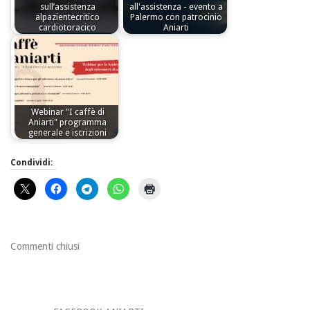
sull’assistenza
all'assistenza - evento a
alpazientecritico
Palermo con patrocinio
cardiotoracico
Aniarti
Webinar "I caffè di
Aniarti" programma
generale e iscrizioni
Condividi:
Commenti chiusi