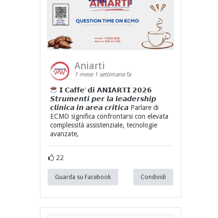
Aniarti
1 mese 1 settimana fa
𝗜 𝗖𝗮𝗳𝗳𝗲’ 𝗱𝗶 𝗔𝗡𝗜𝗔𝗥𝗧𝗜 𝟮𝟬𝟮𝟲
𝙎𝙩𝙧𝙪𝙢𝙚𝙣𝙩𝙞 𝙥𝙚𝙧 𝙡𝙖 𝙡𝙚𝙖𝙙𝙚𝙧𝙨𝙝𝙞𝙥
𝙘𝙡𝙞𝙣𝙞𝙘𝙖 𝙞𝙣 𝙖𝙧𝙚𝙖 𝙘𝙧𝙞𝙩𝙞𝙘𝙖 Parlare di
ECMO significa confrontarsi con elevata
complessità assistenziale, tecnologie
avanzate,
22
Guarda su Facebook
Condividi