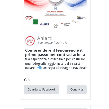
Aniarti
4 settimane 1 giorno fa
𝗖𝗼𝗺𝗽𝗿𝗲𝗻𝗱𝗲𝗿𝗲 𝗶𝗹 𝗳𝗲𝗻𝗼𝗺𝗲𝗻𝗼 𝗲̀ 𝗶𝗹
𝗽𝗿𝗶𝗺𝗼 𝗽𝗮𝘀𝘀𝗼 𝗽𝗲𝗿 𝗰𝗼𝗻𝘁𝗿𝗮𝘀𝘁𝗮𝗿𝗹𝗼 La
tua esperienza è essenziale per costruire
una fotografia aggiornata della realtà
italiana.
Partecipa all’indagine nazionale
3
Guarda su Facebook
Condividi