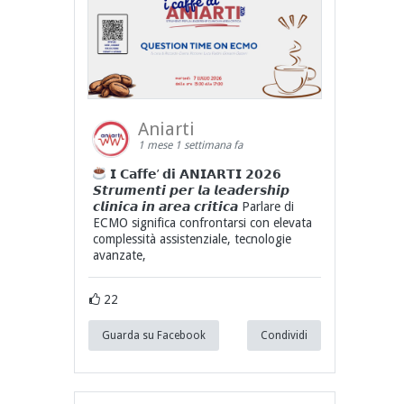
Aniarti
1 mese 1 settimana fa
𝗜 𝗖𝗮𝗳𝗳𝗲’ 𝗱𝗶 𝗔𝗡𝗜𝗔𝗥𝗧𝗜 𝟮𝟬𝟮𝟲
𝙎𝙩𝙧𝙪𝙢𝙚𝙣𝙩𝙞 𝙥𝙚𝙧 𝙡𝙖 𝙡𝙚𝙖𝙙𝙚𝙧𝙨𝙝𝙞𝙥
𝙘𝙡𝙞𝙣𝙞𝙘𝙖 𝙞𝙣 𝙖𝙧𝙚𝙖 𝙘𝙧𝙞𝙩𝙞𝙘𝙖 Parlare di
ECMO significa confrontarsi con elevata
complessità assistenziale, tecnologie
avanzate,
22
Guarda su Facebook
Condividi