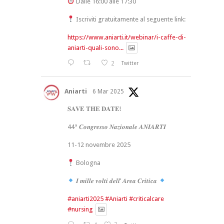
Dalle 16:00 alle 17:30
Iscriviti gratuitamente al seguente link:
https://www.aniarti.it/webinar/i-caffe-di-
aniarti-quali-sono...
2
Twitter
Aniarti
6 Mar 2025
𝐒𝐀𝐕𝐄 𝐓𝐇𝐄 𝐃𝐀𝐓𝐄!
44° 𝑪𝒐𝒏𝒈𝒓𝒆𝒔𝒔𝒐 𝑵𝒂𝒛𝒊𝒐𝒏𝒂𝒍𝒆 𝑨𝑵𝑰𝑨𝑹𝑻𝑰
11-12 novembre 2025
Bologna
𝑰 𝒎𝒊𝒍𝒍𝒆 𝒗𝒐𝒍𝒕𝒊 𝒅𝒆𝒍𝒍’ 𝑨𝒓𝒆𝒂 𝑪𝒓𝒊𝒕𝒊𝒄𝒂
#aniarti2025
#Aniarti
#criticalcare
#nursing