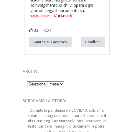
coinvolgimento di chi vi opera ogni
giorno! Leggi il documento su:
www.aniarti.it/
#
Aniarti
33
1
Guarda su Facebook
Condividi
ARCHIVI
Archivi
SCRIVIAMO LA STORIA
Durante la pandemia da COVID19, abbiamo
creato una pagina dove lasciare liberamente
il
vissuto degli operatori
. Potrai scerivere un
testo, caricare immagini o documenti, e potrai
farlo tutte le volte che vuoi.