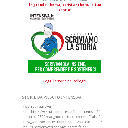
In grande libertà, scrivi anche tu la tua
storia:
Leggi le storie dei colleghi
STORIE DA VISSUTO INTENSIVA
[wp_rss_retriever
url="https://vissuto.intensiva.it/feed" items="5"
excerpt="50" read_more="true" credits="false"
new_window="true" thumbnail="200" cache="12
hours" orderby="random" date="false"