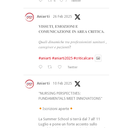
4
7
Twitter
Aniarti
26 Feb 2025
𝐕𝐈𝐒𝐒𝐔𝐓𝐈, 𝐄𝐌𝐎𝐙𝐈𝐎𝐍𝐈 𝐄
𝐂𝐎𝐌𝐔𝐍𝐈𝐂𝐀𝐙𝐈𝐎𝐍𝐄 𝐈𝐍 𝐀𝐑𝐄𝐀 𝐂𝐑𝐈𝐓𝐈𝐂𝐀.
𝑄𝑢𝑎𝑙𝑖 𝑑𝑖𝑛𝑎𝑚𝑖𝑐ℎ𝑒 𝑡𝑟𝑎 𝑝𝑟𝑜𝑓𝑒𝑠𝑠𝑖𝑜𝑛𝑖𝑠𝑡𝑖 𝑠𝑎𝑛𝑖𝑡𝑎𝑟𝑖 ,
𝑐𝑎𝑟𝑒𝑔𝑖𝑣𝑒𝑟 𝑒 𝑝𝑎𝑧𝑖𝑒𝑛𝑡𝑖?
#aniarti
#aniarti2025
#criticalcare
Twitter
Aniarti
10 Feb 2025
"NURSING PERSPECTIVES:
FUNDAMENTALS MEET INNOVATIONS"
Iscrizioni aperte
La Summer School si terrà dal 7 all’ 11
Luglio e pone un forte accento sullo