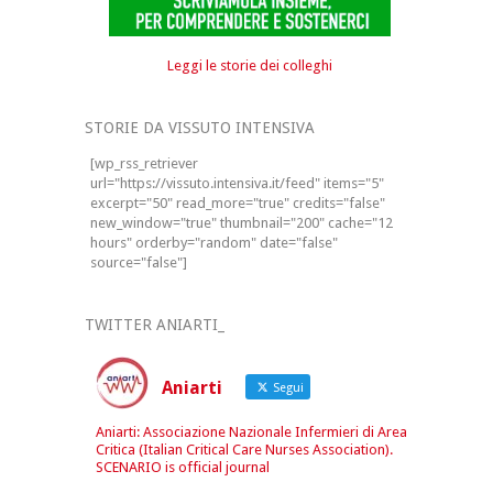
Leggi le storie dei colleghi
STORIE DA VISSUTO INTENSIVA
[wp_rss_retriever
url="https://vissuto.intensiva.it/feed" items="5"
excerpt="50" read_more="true" credits="false"
new_window="true" thumbnail="200" cache="12
hours" orderby="random" date="false"
source="false"]
TWITTER ANIARTI_
Aniarti
Segui
Aniarti: Associazione Nazionale Infermieri di Area
Critica (Italian Critical Care Nurses Association).
SCENARIO is official journal