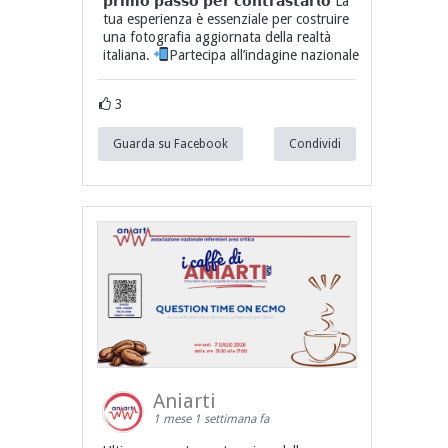
𝗽𝗿𝗶𝗺𝗼 𝗽𝗮𝘀𝘀𝗼 𝗽𝗲𝗿 𝗰𝗼𝗻𝘁𝗿𝗮𝘀𝘁𝗮𝗿𝗹𝗼 La
tua esperienza è essenziale per costruire
una fotografia aggiornata della realtà
italiana.
Partecipa all’indagine nazionale
3
Guarda su Facebook
Condividi
Aniarti
1 mese 1 settimana fa