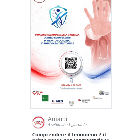
Aniarti
4 settimane 1 giorno fa
𝗖𝗼𝗺𝗽𝗿𝗲𝗻𝗱𝗲𝗿𝗲 𝗶𝗹 𝗳𝗲𝗻𝗼𝗺𝗲𝗻𝗼 𝗲̀ 𝗶𝗹