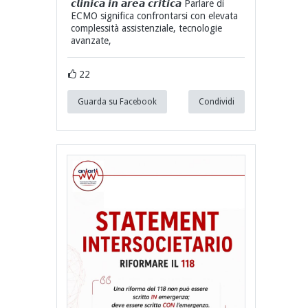
𝙘𝙡𝙞𝙣𝙞𝙘𝙖 𝙞𝙣 𝙖𝙧𝙚𝙖 𝙘𝙧𝙞𝙩𝙞𝙘𝙖 Parlare di
ECMO significa confrontarsi con elevata
complessità assistenziale, tecnologie
avanzate,
22
Guarda su Facebook
Condividi