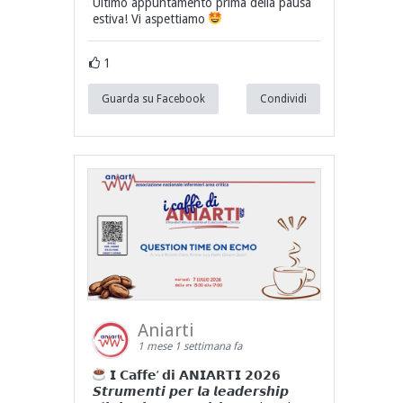
Ultimo appuntamento prima della pausa
estiva! Vi aspettiamo
1
Guarda su Facebook
Condividi
Aniarti
1 mese 1 settimana fa
𝗜 𝗖𝗮𝗳𝗳𝗲’ 𝗱𝗶 𝗔𝗡𝗜𝗔𝗥𝗧𝗜 𝟮𝟬𝟮𝟲
𝙎𝙩𝙧𝙪𝙢𝙚𝙣𝙩𝙞 𝙥𝙚𝙧 𝙡𝙖 𝙡𝙚𝙖𝙙𝙚𝙧𝙨𝙝𝙞𝙥