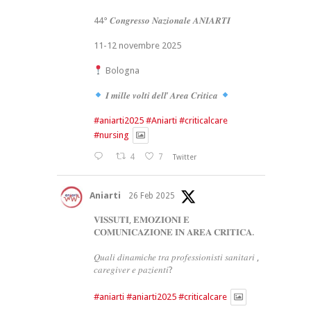
44° 𝑪𝒐𝒏𝒈𝒓𝒆𝒔𝒔𝒐 𝑵𝒂𝒛𝒊𝒐𝒏𝒂𝒍𝒆 𝑨𝑵𝑰𝑨𝑹𝑻𝑰
11-12 novembre 2025
Bologna
𝑰 𝒎𝒊𝒍𝒍𝒆 𝒗𝒐𝒍𝒕𝒊 𝒅𝒆𝒍𝒍’ 𝑨𝒓𝒆𝒂 𝑪𝒓𝒊𝒕𝒊𝒄𝒂
#aniarti2025
#Aniarti
#criticalcare
#nursing
4
7
Twitter
Aniarti
26 Feb 2025
𝐕𝐈𝐒𝐒𝐔𝐓𝐈, 𝐄𝐌𝐎𝐙𝐈𝐎𝐍𝐈 𝐄
𝐂𝐎𝐌𝐔𝐍𝐈𝐂𝐀𝐙𝐈𝐎𝐍𝐄 𝐈𝐍 𝐀𝐑𝐄𝐀 𝐂𝐑𝐈𝐓𝐈𝐂𝐀.
𝑄𝑢𝑎𝑙𝑖 𝑑𝑖𝑛𝑎𝑚𝑖𝑐ℎ𝑒 𝑡𝑟𝑎 𝑝𝑟𝑜𝑓𝑒𝑠𝑠𝑖𝑜𝑛𝑖𝑠𝑡𝑖 𝑠𝑎𝑛𝑖𝑡𝑎𝑟𝑖 ,
𝑐𝑎𝑟𝑒𝑔𝑖𝑣𝑒𝑟 𝑒 𝑝𝑎𝑧𝑖𝑒𝑛𝑡𝑖?
#aniarti
#aniarti2025
#criticalcare