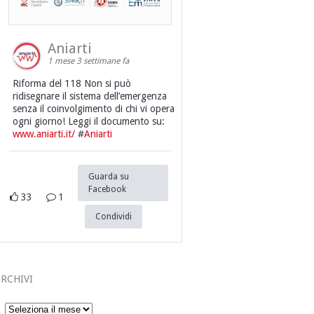
Aniarti
1 mese 3 settimane fa
Riforma del 118 Non si può
ridisegnare il sistema dell’emergenza
senza il coinvolgimento di chi vi opera
ogni giorno! Leggi il documento su:
www.aniarti.it/
#
Aniarti
Guarda su
Facebook
33
1
Condividi
RCHIVI
Archivi