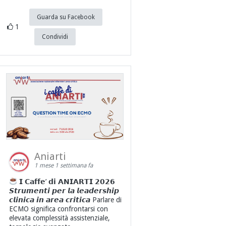
Guarda su Facebook
1
Condividi
Aniarti
1 mese 1 settimana fa
𝗜 𝗖𝗮𝗳𝗳𝗲’ 𝗱𝗶 𝗔𝗡𝗜𝗔𝗥𝗧𝗜 𝟮𝟬𝟮𝟲
𝙎𝙩𝙧𝙪𝙢𝙚𝙣𝙩𝙞 𝙥𝙚𝙧 𝙡𝙖 𝙡𝙚𝙖𝙙𝙚𝙧𝙨𝙝𝙞𝙥
𝙘𝙡𝙞𝙣𝙞𝙘𝙖 𝙞𝙣 𝙖𝙧𝙚𝙖 𝙘𝙧𝙞𝙩𝙞𝙘𝙖 Parlare di
ECMO significa confrontarsi con
elevata complessità assistenziale,