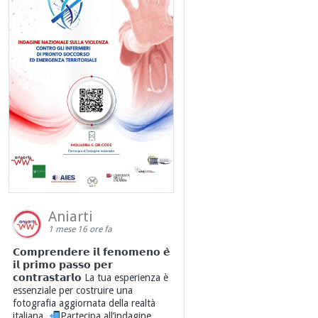
Aniarti
1 mese 16 ore fa
𝗖𝗼𝗺𝗽𝗿𝗲𝗻𝗱𝗲𝗿𝗲 𝗶𝗹 𝗳𝗲𝗻𝗼𝗺𝗲𝗻𝗼 𝗲̀
𝗶𝗹 𝗽𝗿𝗶𝗺𝗼 𝗽𝗮𝘀𝘀𝗼 𝗽𝗲𝗿
𝗰𝗼𝗻𝘁𝗿𝗮𝘀𝘁𝗮𝗿𝗹𝗼 La tua esperienza è
essenziale per costruire una
fotografia aggiornata della realtà
italiana.
Partecipa all’indagine