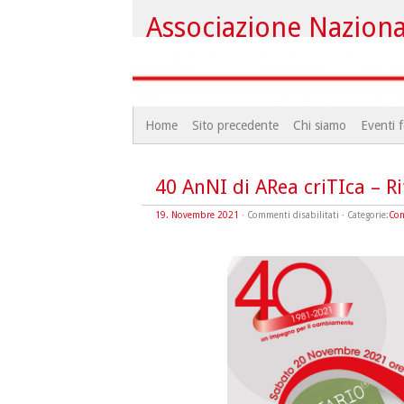
Associazione Nazional
Home
Sito precedente
Chi siamo
Eventi f
40 AnNI di ARea criTIca – Ri
su
19. Novembre 2021
·
Commenti disabilitati
· Categorie:
Con
40
AnNI
di
ARea
criTIca
–
Riflettere
insieme
per
costruire
il
futuro