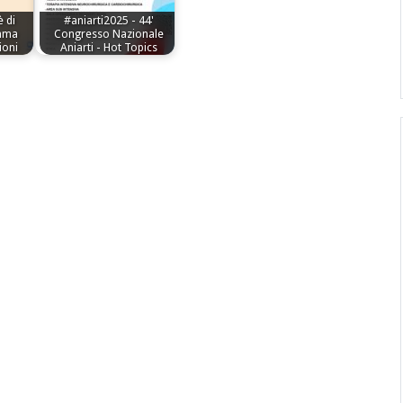
 di
#aniarti2025 - 44'
amma
Congresso Nazionale
ioni
Aniarti - Hot Topics