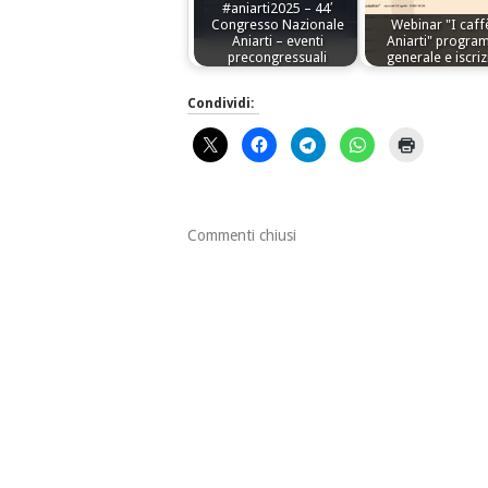
#aniarti2025 – 44′
Congresso Nazionale
Webinar "I caffè
Aniarti – eventi
Aniarti" progr
precongressuali
generale e iscriz
Condividi:
Commenti chiusi