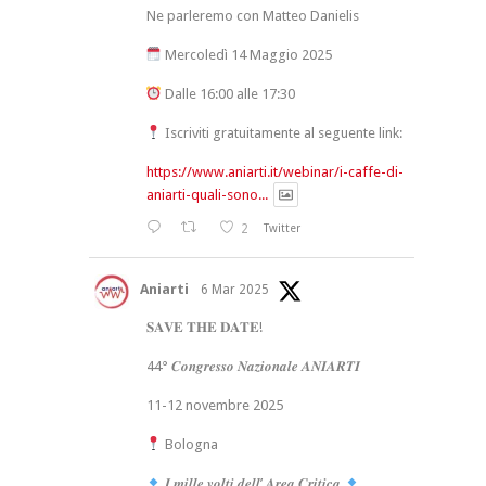
Ne parleremo con Matteo Danielis
Mercoledì 14 Maggio 2025
Dalle 16:00 alle 17:30
Iscriviti gratuitamente al seguente link:
https://www.aniarti.it/webinar/i-caffe-di-
aniarti-quali-sono...
2
Twitter
Aniarti
6 Mar 2025
𝐒𝐀𝐕𝐄 𝐓𝐇𝐄 𝐃𝐀𝐓𝐄!
44° 𝑪𝒐𝒏𝒈𝒓𝒆𝒔𝒔𝒐 𝑵𝒂𝒛𝒊𝒐𝒏𝒂𝒍𝒆 𝑨𝑵𝑰𝑨𝑹𝑻𝑰
11-12 novembre 2025
Bologna
𝑰 𝒎𝒊𝒍𝒍𝒆 𝒗𝒐𝒍𝒕𝒊 𝒅𝒆𝒍𝒍’ 𝑨𝒓𝒆𝒂 𝑪𝒓𝒊𝒕𝒊𝒄𝒂