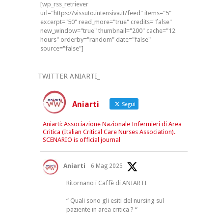
[wp_rss_retriever
url="https://vissuto.intensiva.it/feed" items="5"
excerpt="50" read_more="true" credits="false"
new_window="true" thumbnail="200" cache="12
hours" orderby="random" date="false"
source="false"]
TWITTER ANIARTI_
Aniarti
Segui
Aniarti: Associazione Nazionale Infermieri di Area
Critica (Italian Critical Care Nurses Association).
SCENARIO is official journal
Aniarti
6 Mag 2025
Ritornano i Caffè di ANIARTI
“ Quali sono gli esiti del nursing sul
paziente in area critica ? “