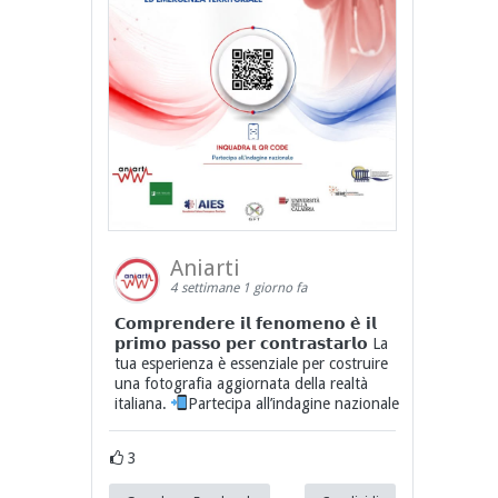
Aniarti
4 settimane 1 giorno fa
𝗖𝗼𝗺𝗽𝗿𝗲𝗻𝗱𝗲𝗿𝗲 𝗶𝗹 𝗳𝗲𝗻𝗼𝗺𝗲𝗻𝗼 𝗲̀ 𝗶𝗹
𝗽𝗿𝗶𝗺𝗼 𝗽𝗮𝘀𝘀𝗼 𝗽𝗲𝗿 𝗰𝗼𝗻𝘁𝗿𝗮𝘀𝘁𝗮𝗿𝗹𝗼 La
tua esperienza è essenziale per costruire
una fotografia aggiornata della realtà
italiana.
Partecipa all’indagine nazionale
3