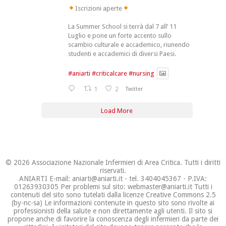
Iscrizioni aperte
La Summer School si terrà dal 7 all’ 11
Luglio e pone un forte accento sullo
scambio culturale e accademico, riunendo
studenti e accademici di diversi Paesi.
#aniarti
#criticalcare
#nursing
1
2
Twitter
Load More
© 2026 Associazione Nazionale Infermieri di Area Critica. Tutti i diritti
riservati.
ANIARTI E-mail: aniarti@aniarti.it - tel. 3404045367 - P.IVA:
01263930305 Per problemi sul sito: webmaster@aniarti.it Tutti i
contenuti del sito sono tutelati dalla licenze Creative Commons 2.5
(by-nc-sa) Le informazioni contenute in questo sito sono rivolte ai
professionisti della salute e non direttamente agli utenti. Il sito si
propone anche di favorire la conoscenza degli infermieri da parte dei