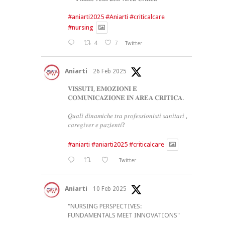
#aniarti2025
#Aniarti
#criticalcare
#nursing
4
7
Twitter
Aniarti
26 Feb 2025
𝐕𝐈𝐒𝐒𝐔𝐓𝐈, 𝐄𝐌𝐎𝐙𝐈𝐎𝐍𝐈 𝐄
𝐂𝐎𝐌𝐔𝐍𝐈𝐂𝐀𝐙𝐈𝐎𝐍𝐄 𝐈𝐍 𝐀𝐑𝐄𝐀 𝐂𝐑𝐈𝐓𝐈𝐂𝐀.
𝑄𝑢𝑎𝑙𝑖 𝑑𝑖𝑛𝑎𝑚𝑖𝑐ℎ𝑒 𝑡𝑟𝑎 𝑝𝑟𝑜𝑓𝑒𝑠𝑠𝑖𝑜𝑛𝑖𝑠𝑡𝑖 𝑠𝑎𝑛𝑖𝑡𝑎𝑟𝑖 ,
𝑐𝑎𝑟𝑒𝑔𝑖𝑣𝑒𝑟 𝑒 𝑝𝑎𝑧𝑖𝑒𝑛𝑡𝑖?
#aniarti
#aniarti2025
#criticalcare
Twitter
Aniarti
10 Feb 2025
"NURSING PERSPECTIVES:
FUNDAMENTALS MEET INNOVATIONS"