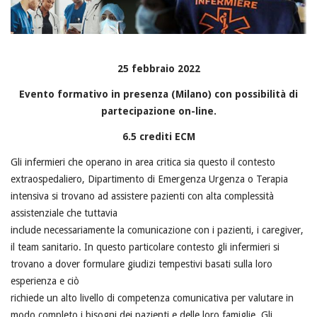
del
paziente
critico
25 febbraio 2022
Evento formativo in presenza (Milano) con possibilità di
partecipazione on-line.
6.5 crediti ECM
Gli infermieri che operano in area critica sia questo il contesto
extraospedaliero, Dipartimento di Emergenza Urgenza o Terapia
intensiva si trovano ad assistere pazienti con alta complessità
assistenziale che tuttavia
include necessariamente la comunicazione con i pazienti, i caregiver,
il team sanitario. In questo particolare contesto gli infermieri si
trovano a dover formulare giudizi tempestivi basati sulla loro
esperienza e ciò
richiede un alto livello di competenza comunicativa per valutare in
modo completo i bisogni dei pazienti e delle loro famiglie. Gli