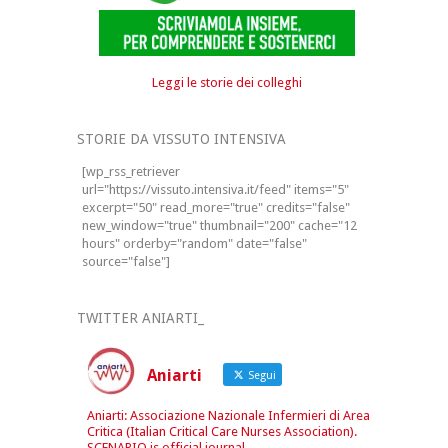
Leggi le storie dei colleghi
STORIE DA VISSUTO INTENSIVA
[wp_rss_retriever
url="https://vissuto.intensiva.it/feed" items="5"
excerpt="50" read_more="true" credits="false"
new_window="true" thumbnail="200" cache="12
hours" orderby="random" date="false"
source="false"]
TWITTER ANIARTI_
Aniarti
Segui
Aniarti: Associazione Nazionale Infermieri di Area
Critica (Italian Critical Care Nurses Association).
SCENARIO is official journal