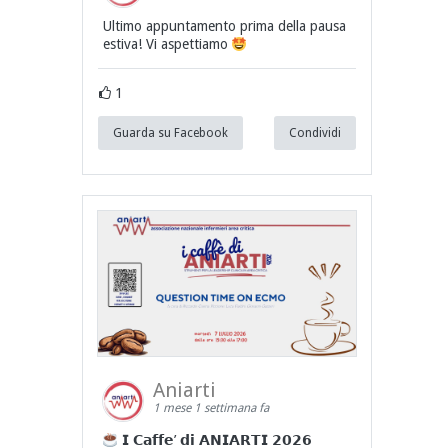
Ultimo appuntamento prima della pausa
estiva! Vi aspettiamo
1
Guarda su Facebook
Condividi
Aniarti
1 mese 1 settimana fa
𝗜 𝗖𝗮𝗳𝗳𝗲’ 𝗱𝗶 𝗔𝗡𝗜𝗔𝗥𝗧𝗜 𝟮𝟬𝟮𝟲