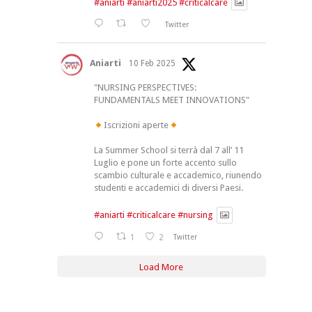
#aniarti
#aniarti2025
#criticalcare
Twitter
Aniarti
10 Feb 2025
"NURSING PERSPECTIVES:
FUNDAMENTALS MEET INNOVATIONS"
Iscrizioni aperte
La Summer School si terrà dal 7 all’ 11
Luglio e pone un forte accento sullo
scambio culturale e accademico, riunendo
studenti e accademici di diversi Paesi.
#aniarti
#criticalcare
#nursing
1
2
Twitter
Load More