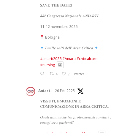
𝐒𝐀𝐕𝐄 𝐓𝐇𝐄 𝐃𝐀𝐓𝐄!
44° 𝑪𝒐𝒏𝒈𝒓𝒆𝒔𝒔𝒐 𝑵𝒂𝒛𝒊𝒐𝒏𝒂𝒍𝒆 𝑨𝑵𝑰𝑨𝑹𝑻𝑰
11-12 novembre 2025
Bologna
𝑰 𝒎𝒊𝒍𝒍𝒆 𝒗𝒐𝒍𝒕𝒊 𝒅𝒆𝒍𝒍’ 𝑨𝒓𝒆𝒂 𝑪𝒓𝒊𝒕𝒊𝒄𝒂
#aniarti2025
#Aniarti
#criticalcare
#nursing
4
7
Twitter
Aniarti
26 Feb 2025
𝐕𝐈𝐒𝐒𝐔𝐓𝐈, 𝐄𝐌𝐎𝐙𝐈𝐎𝐍𝐈 𝐄
𝐂𝐎𝐌𝐔𝐍𝐈𝐂𝐀𝐙𝐈𝐎𝐍𝐄 𝐈𝐍 𝐀𝐑𝐄𝐀 𝐂𝐑𝐈𝐓𝐈𝐂𝐀.
𝑄𝑢𝑎𝑙𝑖 𝑑𝑖𝑛𝑎𝑚𝑖𝑐ℎ𝑒 𝑡𝑟𝑎 𝑝𝑟𝑜𝑓𝑒𝑠𝑠𝑖𝑜𝑛𝑖𝑠𝑡𝑖 𝑠𝑎𝑛𝑖𝑡𝑎𝑟𝑖 ,
𝑐𝑎𝑟𝑒𝑔𝑖𝑣𝑒𝑟 𝑒 𝑝𝑎𝑧𝑖𝑒𝑛𝑡𝑖?