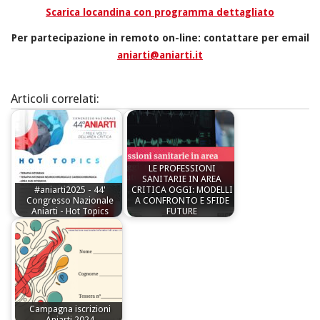
Scarica locandina con programma dettagliato
Per partecipazione in remoto on-line: contattare per email
aniarti@aniarti.it
Articoli correlati:
LE PROFESSIONI
SANITARIE IN AREA
#aniarti2025 - 44'
CRITICA OGGI: MODELLI
Congresso Nazionale
A CONFRONTO E SFIDE
Aniarti - Hot Topics
FUTURE
Campagna iscrizioni
Aniarti 2024