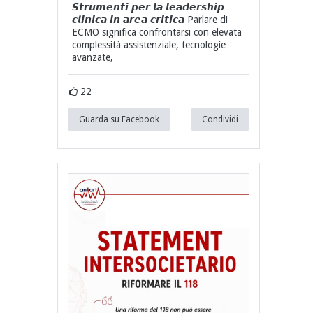
𝙎𝙩𝙧𝙪𝙢𝙚𝙣𝙩𝙞 𝙥𝙚𝙧 𝙡𝙖 𝙡𝙚𝙖𝙙𝙚𝙧𝙨𝙝𝙞𝙥
𝙘𝙡𝙞𝙣𝙞𝙘𝙖 𝙞𝙣 𝙖𝙧𝙚𝙖 𝙘𝙧𝙞𝙩𝙞𝙘𝙖 Parlare di
ECMO significa confrontarsi con elevata
complessità assistenziale, tecnologie
avanzate,
22
Guarda su Facebook
Condividi