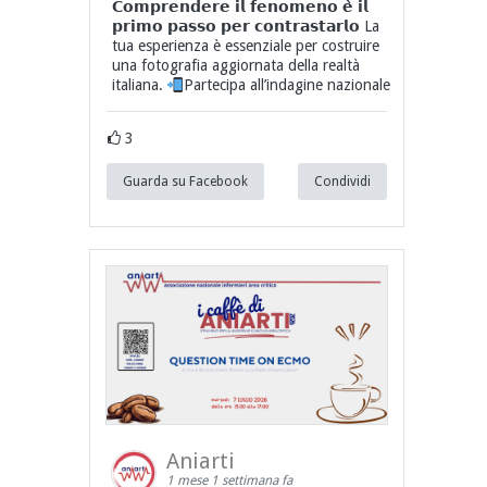
𝗖𝗼𝗺𝗽𝗿𝗲𝗻𝗱𝗲𝗿𝗲 𝗶𝗹 𝗳𝗲𝗻𝗼𝗺𝗲𝗻𝗼 𝗲̀ 𝗶𝗹
𝗽𝗿𝗶𝗺𝗼 𝗽𝗮𝘀𝘀𝗼 𝗽𝗲𝗿 𝗰𝗼𝗻𝘁𝗿𝗮𝘀𝘁𝗮𝗿𝗹𝗼 La
tua esperienza è essenziale per costruire
una fotografia aggiornata della realtà
italiana.
Partecipa all’indagine nazionale
3
Guarda su Facebook
Condividi
Aniarti
1 mese 1 settimana fa