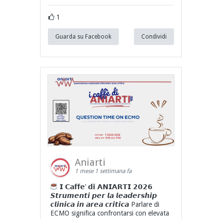
1
Guarda su Facebook
Condividi
Aniarti
1 mese 1 settimana fa
𝗜 𝗖𝗮𝗳𝗳𝗲’ 𝗱𝗶 𝗔𝗡𝗜𝗔𝗥𝗧𝗜 𝟮𝟬𝟮𝟲
𝙎𝙩𝙧𝙪𝙢𝙚𝙣𝙩𝙞 𝙥𝙚𝙧 𝙡𝙖 𝙡𝙚𝙖𝙙𝙚𝙧𝙨𝙝𝙞𝙥
𝙘𝙡𝙞𝙣𝙞𝙘𝙖 𝙞𝙣 𝙖𝙧𝙚𝙖 𝙘𝙧𝙞𝙩𝙞𝙘𝙖 Parlare di
ECMO significa confrontarsi con elevata