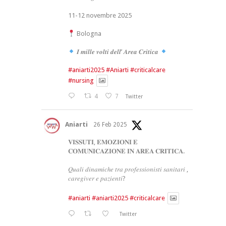
11-12 novembre 2025
Bologna
𝑰 𝒎𝒊𝒍𝒍𝒆 𝒗𝒐𝒍𝒕𝒊 𝒅𝒆𝒍𝒍’ 𝑨𝒓𝒆𝒂 𝑪𝒓𝒊𝒕𝒊𝒄𝒂
#aniarti2025
#Aniarti
#criticalcare
#nursing
4
7
Twitter
Aniarti
26 Feb 2025
𝐕𝐈𝐒𝐒𝐔𝐓𝐈, 𝐄𝐌𝐎𝐙𝐈𝐎𝐍𝐈 𝐄
𝐂𝐎𝐌𝐔𝐍𝐈𝐂𝐀𝐙𝐈𝐎𝐍𝐄 𝐈𝐍 𝐀𝐑𝐄𝐀 𝐂𝐑𝐈𝐓𝐈𝐂𝐀.
𝑄𝑢𝑎𝑙𝑖 𝑑𝑖𝑛𝑎𝑚𝑖𝑐ℎ𝑒 𝑡𝑟𝑎 𝑝𝑟𝑜𝑓𝑒𝑠𝑠𝑖𝑜𝑛𝑖𝑠𝑡𝑖 𝑠𝑎𝑛𝑖𝑡𝑎𝑟𝑖 ,
𝑐𝑎𝑟𝑒𝑔𝑖𝑣𝑒𝑟 𝑒 𝑝𝑎𝑧𝑖𝑒𝑛𝑡𝑖?
#aniarti
#aniarti2025
#criticalcare
Twitter