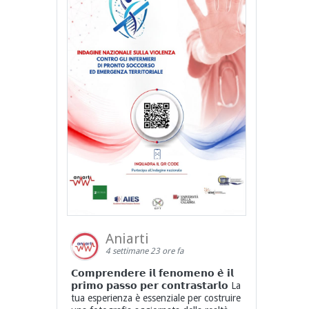
Aniarti
4 settimane 23 ore fa
𝗖𝗼𝗺𝗽𝗿𝗲𝗻𝗱𝗲𝗿𝗲 𝗶𝗹 𝗳𝗲𝗻𝗼𝗺𝗲𝗻𝗼 𝗲̀ 𝗶𝗹
𝗽𝗿𝗶𝗺𝗼 𝗽𝗮𝘀𝘀𝗼 𝗽𝗲𝗿 𝗰𝗼𝗻𝘁𝗿𝗮𝘀𝘁𝗮𝗿𝗹𝗼 La
tua esperienza è essenziale per costruire