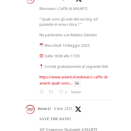
Ritornano i Caffè di ANIARTI
“ Quali sono gli esiti del nursing sul
paziente in area critica ? “
Ne parleremo con Matteo Danielis
Mercoledì 14 Maggio 2025
Dalle 16:00 alle 17:30
Iscriviti gratuitamente al seguente link:
https://www.aniarti.it/webinar/i-caffe-di-
aniarti-quali-sono...
2
Twitter
Aniarti
6 Mar 2025
𝐒𝐀𝐕𝐄 𝐓𝐇𝐄 𝐃𝐀𝐓𝐄!
44° 𝑪𝒐𝒏𝒈𝒓𝒆𝒔𝒔𝒐 𝑵𝒂𝒛𝒊𝒐𝒏𝒂𝒍𝒆 𝑨𝑵𝑰𝑨𝑹𝑻𝑰