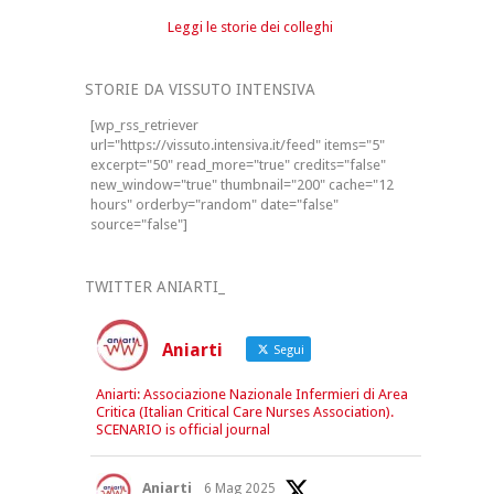
Leggi le storie dei colleghi
STORIE DA VISSUTO INTENSIVA
[wp_rss_retriever
url="https://vissuto.intensiva.it/feed" items="5"
excerpt="50" read_more="true" credits="false"
new_window="true" thumbnail="200" cache="12
hours" orderby="random" date="false"
source="false"]
TWITTER ANIARTI_
Aniarti
Segui
Aniarti: Associazione Nazionale Infermieri di Area
Critica (Italian Critical Care Nurses Association).
SCENARIO is official journal
Aniarti
6 Mag 2025