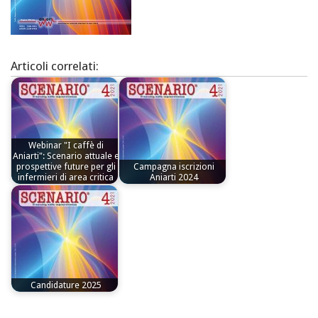
Articoli correlati:
Webinar "I caffè di
Aniarti": Scenario attuale e
prospettive future per gli
Campagna iscrizioni
infermieri di area critica
Aniarti 2024
Candidature 2025