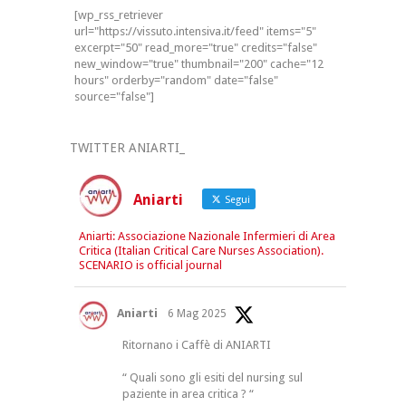
[wp_rss_retriever
url="https://vissuto.intensiva.it/feed" items="5"
excerpt="50" read_more="true" credits="false"
new_window="true" thumbnail="200" cache="12
hours" orderby="random" date="false"
source="false"]
TWITTER ANIARTI_
Aniarti
Segui
Aniarti: Associazione Nazionale Infermieri di Area
Critica (Italian Critical Care Nurses Association).
SCENARIO is official journal
Aniarti
6 Mag 2025
Ritornano i Caffè di ANIARTI
“ Quali sono gli esiti del nursing sul
paziente in area critica ? “