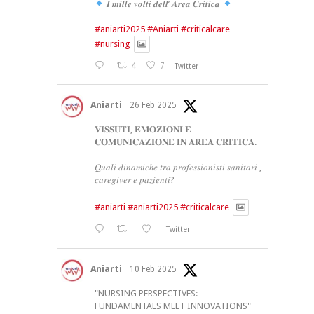
𝑰 𝒎𝒊𝒍𝒍𝒆 𝒗𝒐𝒍𝒕𝒊 𝒅𝒆𝒍𝒍’ 𝑨𝒓𝒆𝒂 𝑪𝒓𝒊𝒕𝒊𝒄𝒂
#aniarti2025
#Aniarti
#criticalcare
#nursing
4
7
Twitter
Aniarti
26 Feb 2025
𝐕𝐈𝐒𝐒𝐔𝐓𝐈, 𝐄𝐌𝐎𝐙𝐈𝐎𝐍𝐈 𝐄
𝐂𝐎𝐌𝐔𝐍𝐈𝐂𝐀𝐙𝐈𝐎𝐍𝐄 𝐈𝐍 𝐀𝐑𝐄𝐀 𝐂𝐑𝐈𝐓𝐈𝐂𝐀.
𝑄𝑢𝑎𝑙𝑖 𝑑𝑖𝑛𝑎𝑚𝑖𝑐ℎ𝑒 𝑡𝑟𝑎 𝑝𝑟𝑜𝑓𝑒𝑠𝑠𝑖𝑜𝑛𝑖𝑠𝑡𝑖 𝑠𝑎𝑛𝑖𝑡𝑎𝑟𝑖 ,
𝑐𝑎𝑟𝑒𝑔𝑖𝑣𝑒𝑟 𝑒 𝑝𝑎𝑧𝑖𝑒𝑛𝑡𝑖?
#aniarti
#aniarti2025
#criticalcare
Twitter
Aniarti
10 Feb 2025
"NURSING PERSPECTIVES:
FUNDAMENTALS MEET INNOVATIONS"