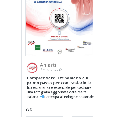
Aniarti
1 mese 1 ora fa
𝗖𝗼𝗺𝗽𝗿𝗲𝗻𝗱𝗲𝗿𝗲 𝗶𝗹 𝗳𝗲𝗻𝗼𝗺𝗲𝗻𝗼 𝗲̀ 𝗶𝗹
𝗽𝗿𝗶𝗺𝗼 𝗽𝗮𝘀𝘀𝗼 𝗽𝗲𝗿 𝗰𝗼𝗻𝘁𝗿𝗮𝘀𝘁𝗮𝗿𝗹𝗼 La
tua esperienza è essenziale per costruire
una fotografia aggiornata della realtà
italiana.
Partecipa all’indagine nazionale
3