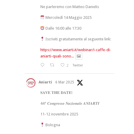
Ne parleremo con Matteo Danielis
Mercoledì 14 Maggio 2025
Dalle 16:00 alle 17:30
Iscriviti gratuitamente al seguente link:
https://www.aniarti.it/webinar/i-caffe-di-
aniarti-quali-sono...
2
Twitter
Aniarti
6 Mar 2025
𝐒𝐀𝐕𝐄 𝐓𝐇𝐄 𝐃𝐀𝐓𝐄!
44° 𝑪𝒐𝒏𝒈𝒓𝒆𝒔𝒔𝒐 𝑵𝒂𝒛𝒊𝒐𝒏𝒂𝒍𝒆 𝑨𝑵𝑰𝑨𝑹𝑻𝑰
11-12 novembre 2025
Bologna