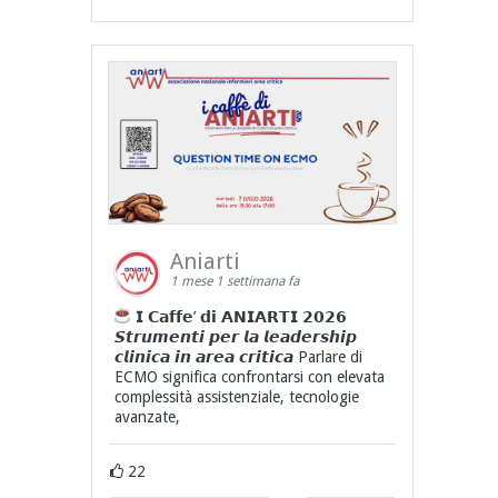
Aniarti
1 mese 1 settimana fa
𝗜 𝗖𝗮𝗳𝗳𝗲’ 𝗱𝗶 𝗔𝗡𝗜𝗔𝗥𝗧𝗜 𝟮𝟬𝟮𝟲
𝙎𝙩𝙧𝙪𝙢𝙚𝙣𝙩𝙞 𝙥𝙚𝙧 𝙡𝙖 𝙡𝙚𝙖𝙙𝙚𝙧𝙨𝙝𝙞𝙥
𝙘𝙡𝙞𝙣𝙞𝙘𝙖 𝙞𝙣 𝙖𝙧𝙚𝙖 𝙘𝙧𝙞𝙩𝙞𝙘𝙖 Parlare di
ECMO significa confrontarsi con elevata
complessità assistenziale, tecnologie
avanzate,
22