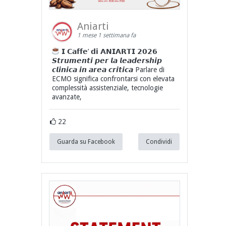
Aniarti
1 mese 1 settimana fa
𝗜 𝗖𝗮𝗳𝗳𝗲’ 𝗱𝗶 𝗔𝗡𝗜𝗔𝗥𝗧𝗜 𝟮𝟬𝟮𝟲
𝙎𝙩𝙧𝙪𝙢𝙚𝙣𝙩𝙞 𝙥𝙚𝙧 𝙡𝙖 𝙡𝙚𝙖𝙙𝙚𝙧𝙨𝙝𝙞𝙥
𝙘𝙡𝙞𝙣𝙞𝙘𝙖 𝙞𝙣 𝙖𝙧𝙚𝙖 𝙘𝙧𝙞𝙩𝙞𝙘𝙖 Parlare di
ECMO significa confrontarsi con elevata
complessità assistenziale, tecnologie
avanzate,
22
Guarda su Facebook
Condividi