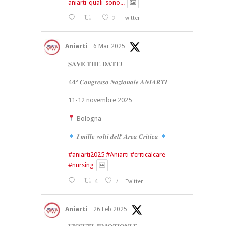
aniarti-quali-sono...
2
Twitter
Aniarti
6 Mar 2025
𝐒𝐀𝐕𝐄 𝐓𝐇𝐄 𝐃𝐀𝐓𝐄!
44° 𝑪𝒐𝒏𝒈𝒓𝒆𝒔𝒔𝒐 𝑵𝒂𝒛𝒊𝒐𝒏𝒂𝒍𝒆 𝑨𝑵𝑰𝑨𝑹𝑻𝑰
11-12 novembre 2025
Bologna
𝑰 𝒎𝒊𝒍𝒍𝒆 𝒗𝒐𝒍𝒕𝒊 𝒅𝒆𝒍𝒍’ 𝑨𝒓𝒆𝒂 𝑪𝒓𝒊𝒕𝒊𝒄𝒂
#aniarti2025
#Aniarti
#criticalcare
#nursing
4
7
Twitter
Aniarti
26 Feb 2025