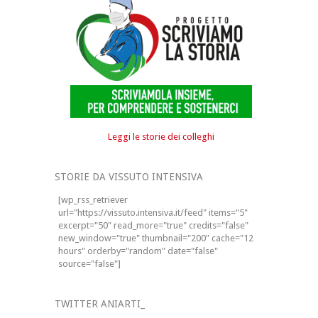
Leggi le storie dei colleghi
STORIE DA VISSUTO INTENSIVA
[wp_rss_retriever
url="https://vissuto.intensiva.it/feed" items="5"
excerpt="50" read_more="true" credits="false"
new_window="true" thumbnail="200" cache="12
hours" orderby="random" date="false"
source="false"]
TWITTER ANIARTI_