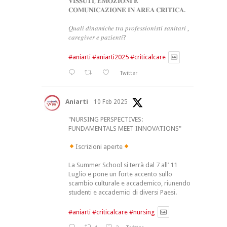
𝐕𝐈𝐒𝐒𝐔𝐓𝐈, 𝐄𝐌𝐎𝐙𝐈𝐎𝐍𝐈 𝐄
𝐂𝐎𝐌𝐔𝐍𝐈𝐂𝐀𝐙𝐈𝐎𝐍𝐄 𝐈𝐍 𝐀𝐑𝐄𝐀 𝐂𝐑𝐈𝐓𝐈𝐂𝐀.
𝑄𝑢𝑎𝑙𝑖 𝑑𝑖𝑛𝑎𝑚𝑖𝑐ℎ𝑒 𝑡𝑟𝑎 𝑝𝑟𝑜𝑓𝑒𝑠𝑠𝑖𝑜𝑛𝑖𝑠𝑡𝑖 𝑠𝑎𝑛𝑖𝑡𝑎𝑟𝑖 ,
𝑐𝑎𝑟𝑒𝑔𝑖𝑣𝑒𝑟 𝑒 𝑝𝑎𝑧𝑖𝑒𝑛𝑡𝑖?
#aniarti
#aniarti2025
#criticalcare
Twitter
Aniarti
10 Feb 2025
"NURSING PERSPECTIVES:
FUNDAMENTALS MEET INNOVATIONS"
Iscrizioni aperte
La Summer School si terrà dal 7 all’ 11
Luglio e pone un forte accento sullo
scambio culturale e accademico, riunendo
studenti e accademici di diversi Paesi.
#aniarti
#criticalcare
#nursing