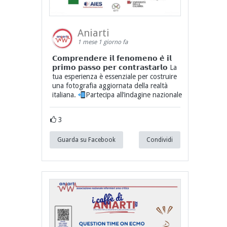
Aniarti
1 mese 1 giorno fa
𝗖𝗼𝗺𝗽𝗿𝗲𝗻𝗱𝗲𝗿𝗲 𝗶𝗹 𝗳𝗲𝗻𝗼𝗺𝗲𝗻𝗼 𝗲̀ 𝗶𝗹
𝗽𝗿𝗶𝗺𝗼 𝗽𝗮𝘀𝘀𝗼 𝗽𝗲𝗿 𝗰𝗼𝗻𝘁𝗿𝗮𝘀𝘁𝗮𝗿𝗹𝗼 La
tua esperienza è essenziale per costruire
una fotografia aggiornata della realtà
italiana.
Partecipa all’indagine nazionale
3
Guarda su Facebook
Condividi