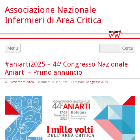
Associazione Nazionale
Infermieri di Area Critica
Menu
#aniarti2025 – 44′ Congresso Nazionale
Aniarti – Primo annuncio
su
20. Novembre 2024
·
Commenti disabilitati
· Categorie:
Congresso2025
#aniarti2025
–
44′
Congresso
Nazionale
Aniarti
–
Primo
annuncio