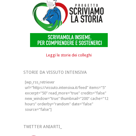
Leggi le storie dei colleghi
STORIE DA VISSUTO INTENSIVA
[wp_rss_retriever
url="https://vissuto.intensiva.it/feed" items="5"
excerpt="50" read_more="true" credits="false"
new_window="true" thumbnail="200" cache="12
hours" orderby="random" date="false"
source="false"]
TWITTER ANIARTI_