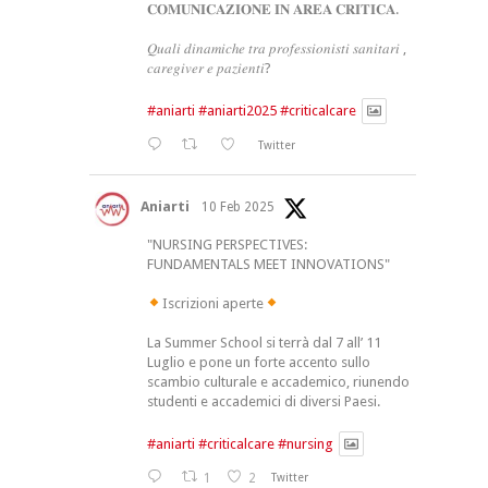
𝐂𝐎𝐌𝐔𝐍𝐈𝐂𝐀𝐙𝐈𝐎𝐍𝐄 𝐈𝐍 𝐀𝐑𝐄𝐀 𝐂𝐑𝐈𝐓𝐈𝐂𝐀.
𝑄𝑢𝑎𝑙𝑖 𝑑𝑖𝑛𝑎𝑚𝑖𝑐ℎ𝑒 𝑡𝑟𝑎 𝑝𝑟𝑜𝑓𝑒𝑠𝑠𝑖𝑜𝑛𝑖𝑠𝑡𝑖 𝑠𝑎𝑛𝑖𝑡𝑎𝑟𝑖 ,
𝑐𝑎𝑟𝑒𝑔𝑖𝑣𝑒𝑟 𝑒 𝑝𝑎𝑧𝑖𝑒𝑛𝑡𝑖?
#aniarti
#aniarti2025
#criticalcare
Twitter
Aniarti
10 Feb 2025
"NURSING PERSPECTIVES:
FUNDAMENTALS MEET INNOVATIONS"
Iscrizioni aperte
La Summer School si terrà dal 7 all’ 11
Luglio e pone un forte accento sullo
scambio culturale e accademico, riunendo
studenti e accademici di diversi Paesi.
#aniarti
#criticalcare
#nursing
1
2
Twitter