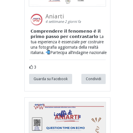
Aniarti
4 settimane 2 giorni fa
𝗖𝗼𝗺𝗽𝗿𝗲𝗻𝗱𝗲𝗿𝗲 𝗶𝗹 𝗳𝗲𝗻𝗼𝗺𝗲𝗻𝗼 𝗲̀ 𝗶𝗹
𝗽𝗿𝗶𝗺𝗼 𝗽𝗮𝘀𝘀𝗼 𝗽𝗲𝗿 𝗰𝗼𝗻𝘁𝗿𝗮𝘀𝘁𝗮𝗿𝗹𝗼 La
tua esperienza è essenziale per costruire
una fotografia aggiornata della realtà
italiana.
Partecipa all’indagine nazionale
3
Guarda su Facebook
Condividi