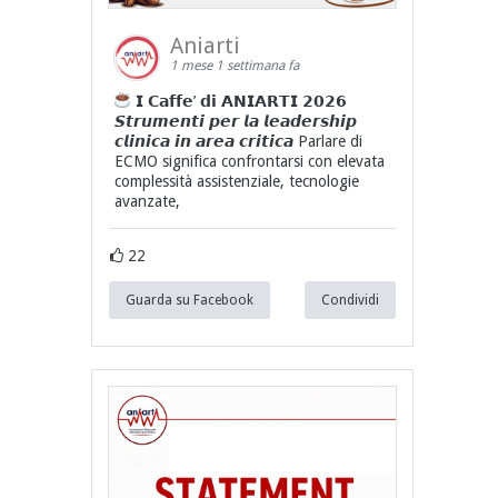
Aniarti
1 mese 1 settimana fa
𝗜 𝗖𝗮𝗳𝗳𝗲’ 𝗱𝗶 𝗔𝗡𝗜𝗔𝗥𝗧𝗜 𝟮𝟬𝟮𝟲
𝙎𝙩𝙧𝙪𝙢𝙚𝙣𝙩𝙞 𝙥𝙚𝙧 𝙡𝙖 𝙡𝙚𝙖𝙙𝙚𝙧𝙨𝙝𝙞𝙥
𝙘𝙡𝙞𝙣𝙞𝙘𝙖 𝙞𝙣 𝙖𝙧𝙚𝙖 𝙘𝙧𝙞𝙩𝙞𝙘𝙖 Parlare di
ECMO significa confrontarsi con elevata
complessità assistenziale, tecnologie
avanzate,
22
Guarda su Facebook
Condividi