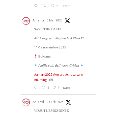
2
Twitter
Aniarti
6 Mar 2025
𝐒𝐀𝐕𝐄 𝐓𝐇𝐄 𝐃𝐀𝐓𝐄!
44° 𝑪𝒐𝒏𝒈𝒓𝒆𝒔𝒔𝒐 𝑵𝒂𝒛𝒊𝒐𝒏𝒂𝒍𝒆 𝑨𝑵𝑰𝑨𝑹𝑻𝑰
11-12 novembre 2025
Bologna
𝑰 𝒎𝒊𝒍𝒍𝒆 𝒗𝒐𝒍𝒕𝒊 𝒅𝒆𝒍𝒍’ 𝑨𝒓𝒆𝒂 𝑪𝒓𝒊𝒕𝒊𝒄𝒂
#aniarti2025
#Aniarti
#criticalcare
#nursing
4
7
Twitter
Aniarti
26 Feb 2025
𝐕𝐈𝐒𝐒𝐔𝐓𝐈, 𝐄𝐌𝐎𝐙𝐈𝐎𝐍𝐈 𝐄