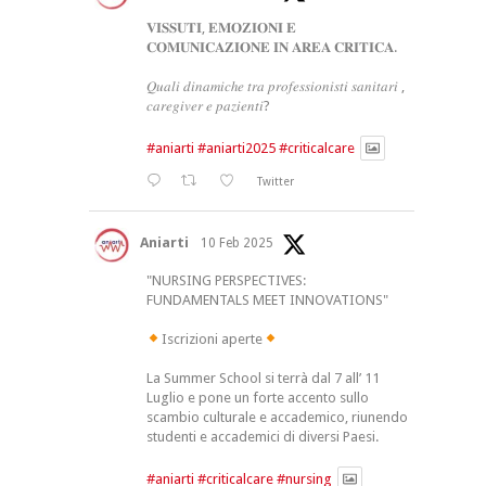
𝐕𝐈𝐒𝐒𝐔𝐓𝐈, 𝐄𝐌𝐎𝐙𝐈𝐎𝐍𝐈 𝐄
𝐂𝐎𝐌𝐔𝐍𝐈𝐂𝐀𝐙𝐈𝐎𝐍𝐄 𝐈𝐍 𝐀𝐑𝐄𝐀 𝐂𝐑𝐈𝐓𝐈𝐂𝐀.
𝑄𝑢𝑎𝑙𝑖 𝑑𝑖𝑛𝑎𝑚𝑖𝑐ℎ𝑒 𝑡𝑟𝑎 𝑝𝑟𝑜𝑓𝑒𝑠𝑠𝑖𝑜𝑛𝑖𝑠𝑡𝑖 𝑠𝑎𝑛𝑖𝑡𝑎𝑟𝑖 ,
𝑐𝑎𝑟𝑒𝑔𝑖𝑣𝑒𝑟 𝑒 𝑝𝑎𝑧𝑖𝑒𝑛𝑡𝑖?
#aniarti
#aniarti2025
#criticalcare
Twitter
Aniarti
10 Feb 2025
"NURSING PERSPECTIVES:
FUNDAMENTALS MEET INNOVATIONS"
Iscrizioni aperte
La Summer School si terrà dal 7 all’ 11
Luglio e pone un forte accento sullo
scambio culturale e accademico, riunendo
studenti e accademici di diversi Paesi.
#aniarti
#criticalcare
#nursing