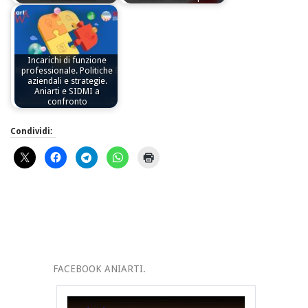
Incarichi di funzione
professionale. Politiche
aziendali e strategie.
Aniarti e SIDMI a
confronto
Condividi:
FACEBOOK ANIARTI.