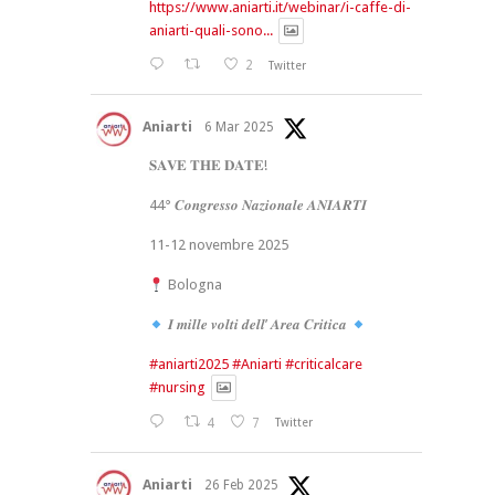
https://www.aniarti.it/webinar/i-caffe-di-
aniarti-quali-sono...
2
Twitter
Aniarti
6 Mar 2025
𝐒𝐀𝐕𝐄 𝐓𝐇𝐄 𝐃𝐀𝐓𝐄!
44° 𝑪𝒐𝒏𝒈𝒓𝒆𝒔𝒔𝒐 𝑵𝒂𝒛𝒊𝒐𝒏𝒂𝒍𝒆 𝑨𝑵𝑰𝑨𝑹𝑻𝑰
11-12 novembre 2025
Bologna
𝑰 𝒎𝒊𝒍𝒍𝒆 𝒗𝒐𝒍𝒕𝒊 𝒅𝒆𝒍𝒍’ 𝑨𝒓𝒆𝒂 𝑪𝒓𝒊𝒕𝒊𝒄𝒂
#aniarti2025
#Aniarti
#criticalcare
#nursing
4
7
Twitter
Aniarti
26 Feb 2025