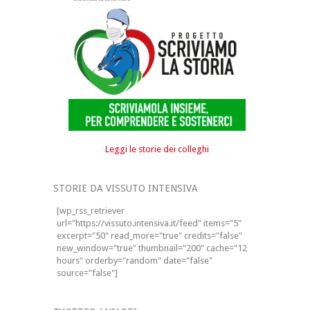
Leggi le storie dei colleghi
STORIE DA VISSUTO INTENSIVA
[wp_rss_retriever
url="https://vissuto.intensiva.it/feed" items="5"
excerpt="50" read_more="true" credits="false"
new_window="true" thumbnail="200" cache="12
hours" orderby="random" date="false"
source="false"]