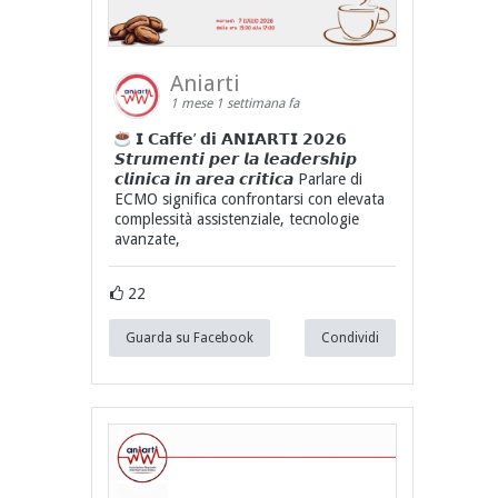
Aniarti
1 mese 1 settimana fa
𝗜 𝗖𝗮𝗳𝗳𝗲’ 𝗱𝗶 𝗔𝗡𝗜𝗔𝗥𝗧𝗜 𝟮𝟬𝟮𝟲
𝙎𝙩𝙧𝙪𝙢𝙚𝙣𝙩𝙞 𝙥𝙚𝙧 𝙡𝙖 𝙡𝙚𝙖𝙙𝙚𝙧𝙨𝙝𝙞𝙥
𝙘𝙡𝙞𝙣𝙞𝙘𝙖 𝙞𝙣 𝙖𝙧𝙚𝙖 𝙘𝙧𝙞𝙩𝙞𝙘𝙖 Parlare di
ECMO significa confrontarsi con elevata
complessità assistenziale, tecnologie
avanzate,
22
Guarda su Facebook
Condividi