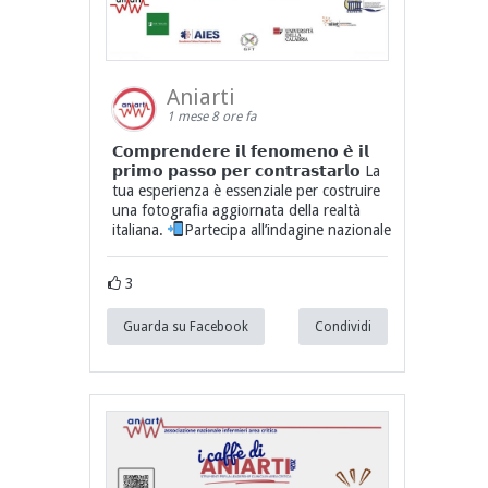
Aniarti
1 mese 8 ore fa
𝗖𝗼𝗺𝗽𝗿𝗲𝗻𝗱𝗲𝗿𝗲 𝗶𝗹 𝗳𝗲𝗻𝗼𝗺𝗲𝗻𝗼 𝗲̀ 𝗶𝗹
𝗽𝗿𝗶𝗺𝗼 𝗽𝗮𝘀𝘀𝗼 𝗽𝗲𝗿 𝗰𝗼𝗻𝘁𝗿𝗮𝘀𝘁𝗮𝗿𝗹𝗼 La
tua esperienza è essenziale per costruire
una fotografia aggiornata della realtà
italiana.
Partecipa all’indagine nazionale
3
Guarda su Facebook
Condividi