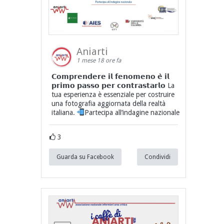
Aniarti
1 mese 18 ore fa
𝗖𝗼𝗺𝗽𝗿𝗲𝗻𝗱𝗲𝗿𝗲 𝗶𝗹 𝗳𝗲𝗻𝗼𝗺𝗲𝗻𝗼 𝗲̀ 𝗶𝗹
𝗽𝗿𝗶𝗺𝗼 𝗽𝗮𝘀𝘀𝗼 𝗽𝗲𝗿 𝗰𝗼𝗻𝘁𝗿𝗮𝘀𝘁𝗮𝗿𝗹𝗼 La
tua esperienza è essenziale per costruire
una fotografia aggiornata della realtà
italiana.
Partecipa all’indagine nazionale
3
Guarda su Facebook
Condividi