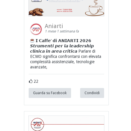
Aniarti
1 mese 1 settimana fa
𝗜 𝗖𝗮𝗳𝗳𝗲’ 𝗱𝗶 𝗔𝗡𝗜𝗔𝗥𝗧𝗜 𝟮𝟬𝟮𝟲
𝙎𝙩𝙧𝙪𝙢𝙚𝙣𝙩𝙞 𝙥𝙚𝙧 𝙡𝙖 𝙡𝙚𝙖𝙙𝙚𝙧𝙨𝙝𝙞𝙥
𝙘𝙡𝙞𝙣𝙞𝙘𝙖 𝙞𝙣 𝙖𝙧𝙚𝙖 𝙘𝙧𝙞𝙩𝙞𝙘𝙖 Parlare di
ECMO significa confrontarsi con elevata
complessità assistenziale, tecnologie
avanzate,
22
Guarda su Facebook
Condividi