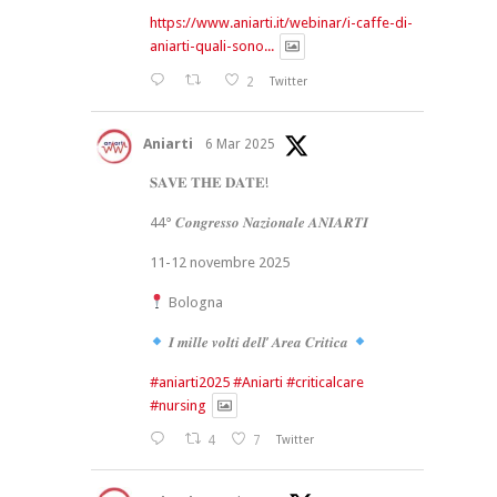
https://www.aniarti.it/webinar/i-caffe-di-
aniarti-quali-sono...
2
Twitter
Aniarti
6 Mar 2025
𝐒𝐀𝐕𝐄 𝐓𝐇𝐄 𝐃𝐀𝐓𝐄!
44° 𝑪𝒐𝒏𝒈𝒓𝒆𝒔𝒔𝒐 𝑵𝒂𝒛𝒊𝒐𝒏𝒂𝒍𝒆 𝑨𝑵𝑰𝑨𝑹𝑻𝑰
11-12 novembre 2025
Bologna
𝑰 𝒎𝒊𝒍𝒍𝒆 𝒗𝒐𝒍𝒕𝒊 𝒅𝒆𝒍𝒍’ 𝑨𝒓𝒆𝒂 𝑪𝒓𝒊𝒕𝒊𝒄𝒂
#aniarti2025
#Aniarti
#criticalcare
#nursing
4
7
Twitter