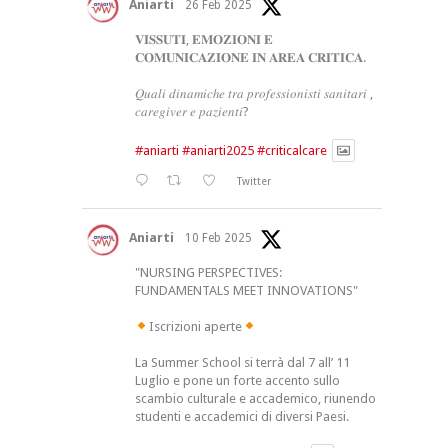
Aniarti
26 Feb 2025
𝐕𝐈𝐒𝐒𝐔𝐓𝐈, 𝐄𝐌𝐎𝐙𝐈𝐎𝐍𝐈 𝐄
𝐂𝐎𝐌𝐔𝐍𝐈𝐂𝐀𝐙𝐈𝐎𝐍𝐄 𝐈𝐍 𝐀𝐑𝐄𝐀 𝐂𝐑𝐈𝐓𝐈𝐂𝐀.
𝑄𝑢𝑎𝑙𝑖 𝑑𝑖𝑛𝑎𝑚𝑖𝑐ℎ𝑒 𝑡𝑟𝑎 𝑝𝑟𝑜𝑓𝑒𝑠𝑠𝑖𝑜𝑛𝑖𝑠𝑡𝑖 𝑠𝑎𝑛𝑖𝑡𝑎𝑟𝑖 ,
𝑐𝑎𝑟𝑒𝑔𝑖𝑣𝑒𝑟 𝑒 𝑝𝑎𝑧𝑖𝑒𝑛𝑡𝑖?
#aniarti
#aniarti2025
#criticalcare
Twitter
Aniarti
10 Feb 2025
"NURSING PERSPECTIVES:
FUNDAMENTALS MEET INNOVATIONS"
Iscrizioni aperte
La Summer School si terrà dal 7 all’ 11
Luglio e pone un forte accento sullo
scambio culturale e accademico, riunendo
studenti e accademici di diversi Paesi.