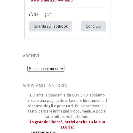
www.aniarti.it/
#
Aniarti
33
1
Guarda su Facebook
Condividi
ARCHIVI
Archivi
SCRIVIAMO LA STORIA
Durante la pandemia da COVID19, abbiamo
creato una pagina dove lasciare liberamente
il
vissuto degli operatori
. Potrai scerivere un
testo, caricare immagini o documenti, e potrai
farlo tutte le volte che vuoi.
In grande libertà, scrivi anche tu la tua
storia: