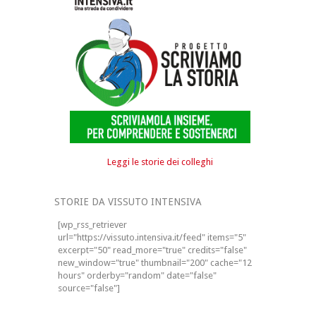
Leggi le storie dei colleghi
STORIE DA VISSUTO INTENSIVA
[wp_rss_retriever
url="https://vissuto.intensiva.it/feed" items="5"
excerpt="50" read_more="true" credits="false"
new_window="true" thumbnail="200" cache="12
hours" orderby="random" date="false"
source="false"]