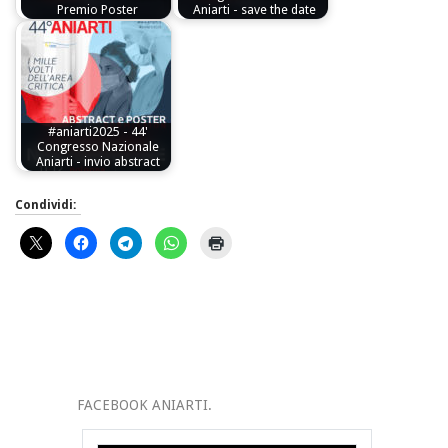
Premio Poster
Aniarti - save the date
#aniarti2025 - 44'
Congresso Nazionale
Aniarti - invio abstract
Condividi:
FACEBOOK ANIARTI.